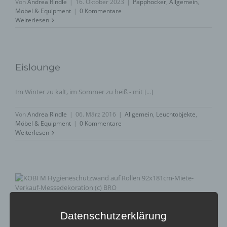
Von
Andrea Rindle
|
16. Oktober 2023
|
Papphocker
,
Allgemein
,
Möbel & Equipment
|
0 Kommentare
Weiterlesen
Eislounge
Im Winter zu kalt, im Sommer zu heiß - mit [...]
Von
Andrea Rindle
|
06. März 2016
|
Allgemein
,
Leuchtobjekte
,
Möbel & Equipment
|
0 Kommentare
Weiterlesen
Datenschutzerklärung