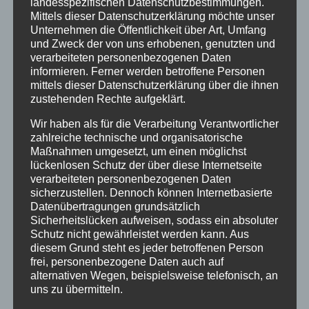
landesspezifischen Datenschutzbestimmungen.
Mittels dieser Datenschutzerklärung möchte unser
Unternehmen die Öffentlichkeit über Art, Umfang
und Zweck der von uns erhobenen, genutzten und
verarbeiteten personenbezogenen Daten
informieren. Ferner werden betroffene Personen
mittels dieser Datenschutzerklärung über die ihnen
zustehenden Rechte aufgeklärt.
Wir haben als für die Verarbeitung Verantwortlicher
zahlreiche technische und organisatorische
Maßnahmen umgesetzt, um einen möglichst
lückenlosen Schutz der über diese Internetseite
verarbeiteten personenbezogenen Daten
X-VISION – NEU das modulare System für
sicherzustellen. Dennoch können Internetbasierte
Datenübertragungen grundsätzlich
Eventdekoration und -möbel
Sicherheitslücken aufweisen, sodass ein absoluter
Schutz nicht gewährleistet werden kann. Aus
X-Vision wurde auf der Best of Event #boe19 vorgestellt und [...]
diesem Grund steht es jeder betroffenen Person
frei, personenbezogene Daten auch auf
alternativen Wegen, beispielsweise telefonisch, an
Von
Andrea Rindle
|
23. Januar 2019
|
Dekoration
,
Möbel &
Equipment
|
0 Kommentare
uns zu übermitteln.
Weiterlesen