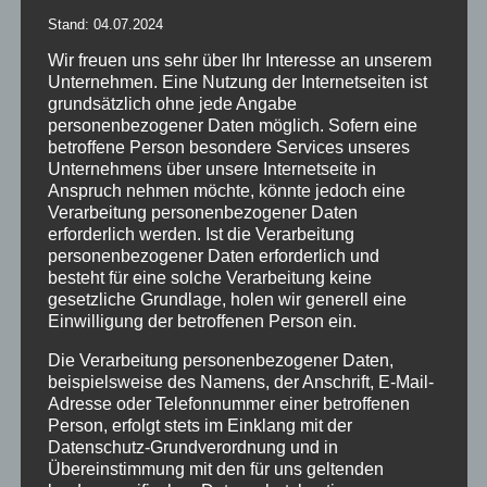
Stand: 04.07.2024
Wir freuen uns sehr über Ihr Interesse an unserem
Unternehmen. Eine Nutzung der Internetseiten ist
grundsätzlich ohne jede Angabe
personenbezogener Daten möglich. Sofern eine
betroffene Person besondere Services unseres
Unternehmens über unsere Internetseite in
Anspruch nehmen möchte, könnte jedoch eine
Hygienschutzwände KOBI
Verarbeitung personenbezogener Daten
erforderlich werden. Ist die Verarbeitung
personenbezogener Daten erforderlich und
Hier finden Sie kreative Ideen, wie Sie für mehr Sicherheit mit den
besteht für eine solche Verarbeitung keine
Schutzwänden KOBI auf Veranstaltungen sorgen können.
gesetzliche Grundlage, holen wir generell eine
Einwilligung der betroffenen Person ein.
Von
Andrea Rindle
|
09. Oktober 2020
|
Allgemein
,
Möbel &
Equipment
|
0 Kommentare
Die Verarbeitung personenbezogener Daten,
Weiterlesen
beispielsweise des Namens, der Anschrift, E-Mail-
Adresse oder Telefonnummer einer betroffenen
Person, erfolgt stets im Einklang mit der
Datenschutz-Grundverordnung und in
Übereinstimmung mit den für uns geltenden