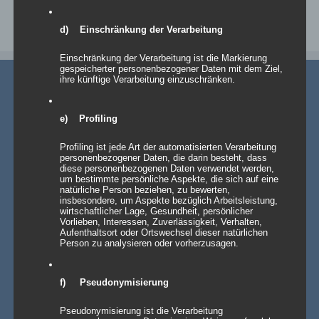
Vor
1
2
d) Einschränkung der Verarbeitung
Einschränkung der Verarbeitung ist die Markierung
gespeicherter personenbezogener Daten mit dem Ziel,
ihre künftige Verarbeitung einzuschränken.
e) Profiling
Profiling ist jede Art der automatisierten Verarbeitung
AKTUELLE NEWS
personenbezogener Daten, die darin besteht, dass
diese personenbezogenen Daten verwendet werden,
um bestimmte persönliche Aspekte, die sich auf eine
💡 Messehallen sind riesig, die Decken extrem hoch
natürliche Person beziehen, zu bewerten,
insbesondere, um Aspekte bezüglich Arbeitsleistung,
– Wenn die Technik verschwindet und die Marken
wirtschaftlicher Lage, Gesundheit, persönlicher
strahlen – Traversenhussen
Vorlieben, Interessen, Zuverlässigkeit, Verhalten,
Traversenhussen: Die elegante Lösung für technische Konstruktionen
Aufenthaltsort oder Ortswechsel dieser natürlichen
Wer hier einen [...]
Weiterlesen »
Person zu analysieren oder vorherzusagen.
Vom Gentlemen’s Club zum Eventhighlight – wie
f) Pseudonymisierung
GALACTICA den Chesterfield-Look neu erfindet
Die Stehtischhusse GALACTICA im Chesterfield Style bringt
den ikonischen Gentlemen’s-Club-Charme [...]
Weiterlesen »
Pseudonymisierung ist die Verarbeitung