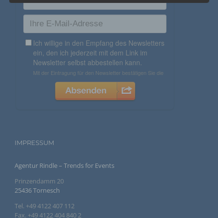
h) Auftragsverarbeiter
Auftragsverarbeiter ist eine natürliche oder juristische
Person, Behörde, Einrichtung oder andere Stelle, die
personenbezogene Daten im Auftrag des
Verantwortlichen verarbeitet.
i) Empfänger
Empfänger ist eine natürliche oder juristische Person,
Behörde, Einrichtung oder andere Stelle, der
personenbezogene Daten offengelegt werden,
unabhängig davon, ob es sich bei ihr um einen Dritten
handelt oder nicht. Behörden, die im Rahmen eines
bestimmten Untersuchungsauftrags nach dem
Unionsrecht oder dem Recht der Mitgliedstaaten
IMPRESSUM
möglicherweise personenbezogene Daten erhalten,
gelten jedoch nicht als Empfänger.
Agentur Rindle – Trends for Events
Prinzendamm 20
j) Dritter
25436 Tornesch
Dritter ist eine natürliche oder juristische Person,
Tel. +49 4122 407 112
Behörde, Einrichtung oder andere Stelle außer der
Fax. +49 4122 404 840 2
betroffenen Person, dem Verantwortlichen, dem