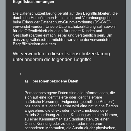
Begriffsbestimmungen
Die Datenschutzerklärung beruht auf den Begrifflichkeiten, die
durch den Europäischen Richtlinien- und Verordnungsgeber
beim Erlass der Datenschutz-Grundverordnung (DS-GVO)
verwendet wurden. Unsere Datenschutzerklärung soll sowohl
für die Öffentlichkeit als auch für unsere Kunden und
Geschäftspartner einfach lesbar und verständlich sein. Um
EM Spezial – FlatCube mieten für nur
dies zu gewährleisten, möchten wir vorab die verwendeten
Begrifflichkeiten erläutern.
99Cent/Tag
Wir verwenden in dieser Datenschutzerklärung
unter anderem die folgenden Begriffe:
Die SpecialCubes passend für die Getränkekiste oder mit Zusatz
eine [...]
Von
Andrea Rindle
|
02. Juni 2016
|
Allgemein
,
Möbel &
a) personenbezogene Daten
Equipment
|
0 Kommentare
Weiterlesen
Personenbezogene Daten sind alle Informationen, die
sich auf eine identifizierte oder identifizierbare
natürliche Person (im Folgenden „betroffene Person")
beziehen. Als identifizierbar wird eine natürliche Person
angesehen, die direkt oder indirekt, insbesondere
mittels Zuordnung zu einer Kennung wie einem Namen,
zu einer Kennnummer, zu Standortdaten, zu einer
Online-Kennung oder zu einem oder mehreren
besonderen Merkmalen, die Ausdruck der physischen,
Heiße Eiszeit