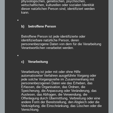
physiologischen, genetischen, psychischen,
wirtschaftlichen, kulturellen oder sozialen Identität
dieser natürlichen Person sind, identifiziert werden
Stellen Sie sich vor, dass Ihnen bereits am Eingang die [...]
kann.
Von
Andrea Rindle
|
08. November 2013
|
Allgemein
,
Dekoration
,
b) betroffene Person
Leuchtobjekte
,
Möbel & Equipment
|
0 Kommentare
Weiterlesen
Betroffene Person ist jede identifizierte oder
identifizierbare natürliche Person, deren
personenbezogene Daten von dem für die Verarbeitung
Verantwortlichen verarbeitet werden.
Moonlounge-Outdoormöbel
c) Verarbeitung
Die passenden Outdoormöbel zu finden, die durch die Sonne
Verarbeitung ist jeder mit oder ohne Hilfe
nicht [...]
automatisierter Verfahren ausgeführte Vorgang oder
jede solche Vorgangsreihe im Zusammenhang mit
personenbezogenen Daten wie das Erheben, das
Von
Andrea Rindle
|
04. März 2016
|
Allgemein
,
Möbel &
Erfassen, die Organisation, das Ordnen, die
Equipment
|
0 Kommentare
Speicherung, die Anpassung oder Veränderung, das
Weiterlesen
Auslesen, das Abfragen, die Verwendung, die
Offenlegung durch Übermittlung, Verbreitung oder eine
andere Form der Bereitstellung, den Abgleich oder die
Verknüpfung, die Einschränkung, das Löschen oder die
Vernichtung.