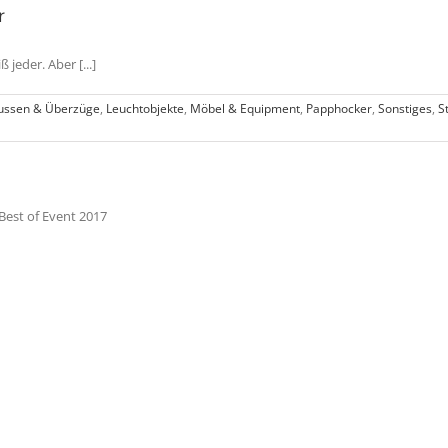
r
jeder. Aber [...]
ussen & Überzüge
,
Leuchtobjekte
,
Möbel & Equipment
,
Papphocker
,
Sonstiges
,
S