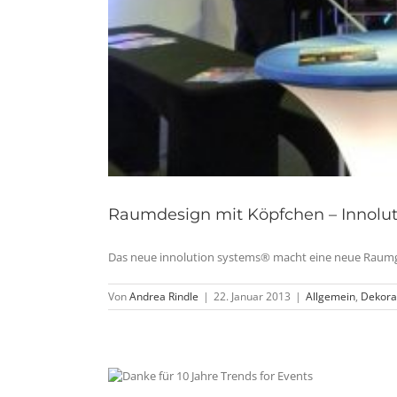
Raumdesign mit Köpfchen – Innolu
Das neue innolution systems® macht eine neue Raumges
Von
Andrea Rindle
|
22. Januar 2013
|
Allgemein
,
Dekora