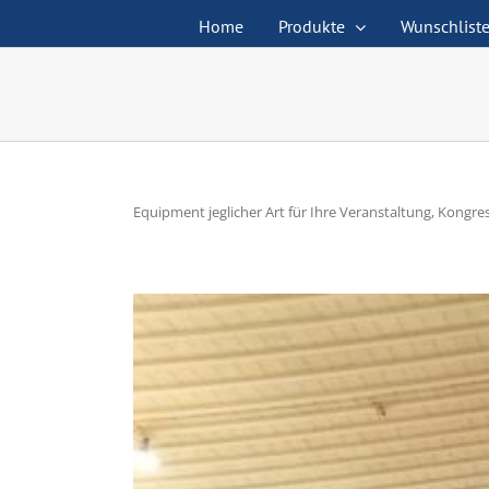
Zum
Home
Produkte
Wunschlist
Inhalt
springen
Equipment jeglicher Art für Ihre Veranstaltung, Kongr