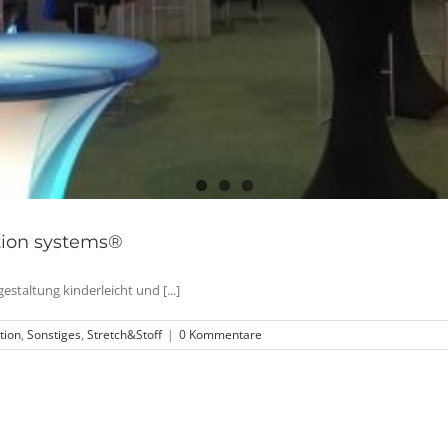
tion systems®
taltung kinderleicht und [...]
tion
,
Sonstiges
,
Stretch&Stoff
|
0 Kommentare