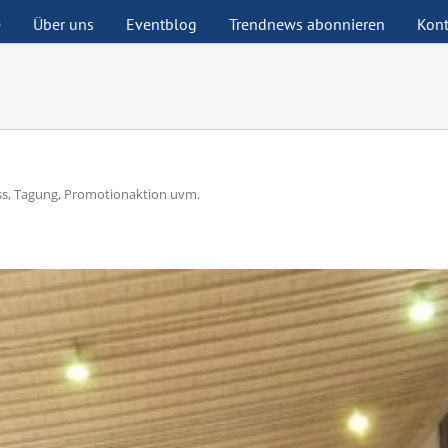
e
Über uns
Eventblog
Trendnews abonnieren
Kont
ess, Tagung, Promotionaktion uvm.