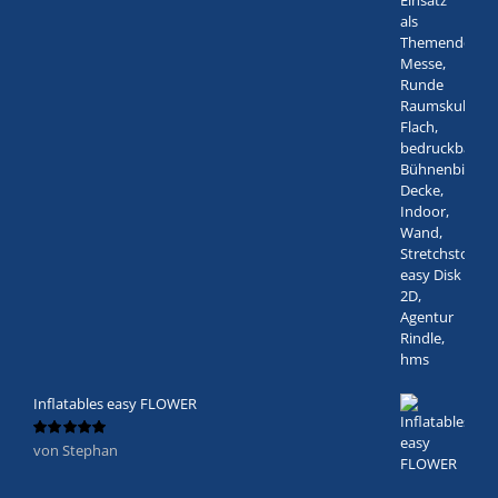
Inflatables easy FLOWER
von Stephan
Bewertet
mit
5
von 5