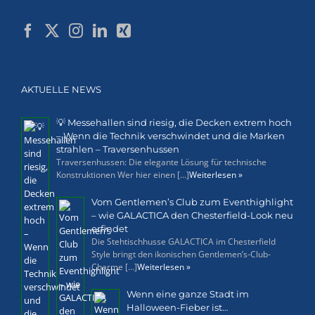
AKTUELLE NEWS
💡 Messehallen sind riesig, die Decken extrem hoch
– Wenn die Technik verschwindet und die Marken
strahlen – Traversenhussen
Traversenhussen: Die elegante Lösung für technische
Konstruktionen Wer hier einen [...]
Weiterlesen »
Vom Gentlemen’s Club zum Eventhighlight
– wie GALACTICA den Chesterfield-Look neu
erfindet
Die Stehtischhusse GALACTICA im Chesterfield
Style bringt den ikonischen Gentlemen’s-Club-
Charme [...]
Weiterlesen »
Wenn eine ganze Stadt im
Halloween-Fieber ist…