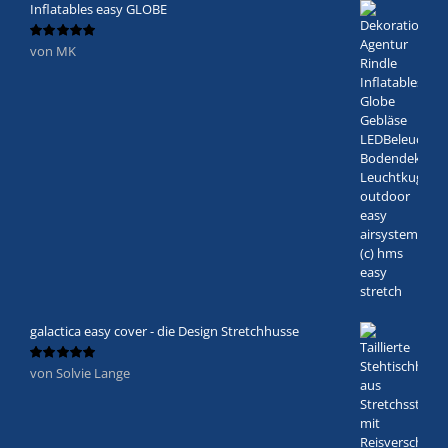
Inflatables easy GLOBE
von MK
Bewertet
mit
5
von 5
galactica easy cover - die Design Stretchhusse
von Solvie Lange
Bewertet
mit
5
von 5