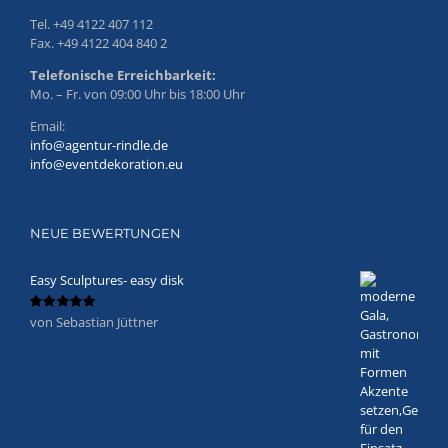
Tel. +49 4122 407 112
Fax. +49 4122 404 840 2
Telefonische Erreichbarkeit:
Mo. – Fr. von 09:00 Uhr bis 18:00 Uhr
Email:
info@agentur-rindle.de
info@eventdekoration.eu
NEUE BEWERTUNGEN
Easy Sculptures- easy disk
von Sebastian Jüttner
Bewertet
mit
5
von 5