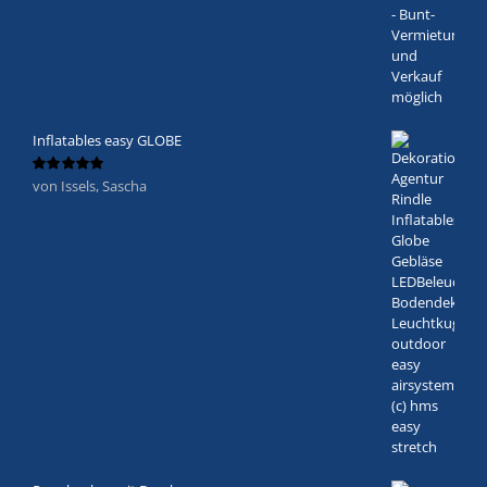
Inflatables easy GLOBE
von Issels, Sascha
Bewertet
mit
5
von 5