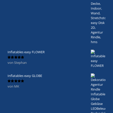
Inflatables easy FLOWER
von Stephan
Bewertet
mit
5
von 5
Inflatables easy GLOBE
von MK
Bewertet
mit
5
von 5