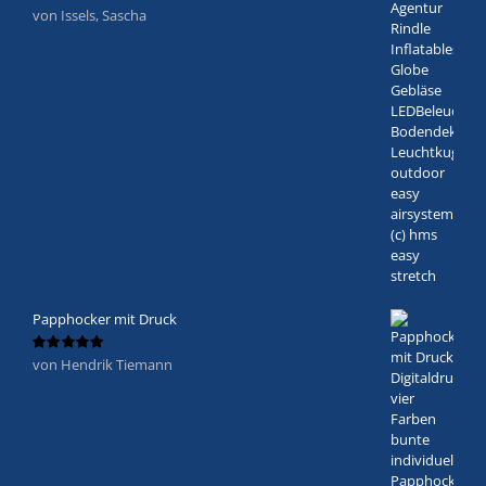
von Issels, Sascha
Bewertet
mit
5
von 5
Papphocker mit Druck
von Hendrik Tiemann
Bewertet
mit
5
von 5