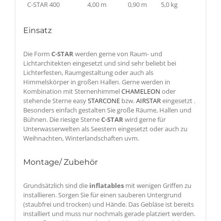
C-STAR 400
4,00 m
0,90 m
5,0 kg
Einsatz
Die Form
C-STAR
werden gerne von Raum- und
Lichtarchitekten eingesetzt und sind sehr beliebt bei
Lichterfesten, Raumgestaltung oder auch als
Himmelskörper in großen Hallen. Gerne werden in
Kombination mit Sternenhimmel
CHAMELEON
oder
stehende Sterne easy
STARCONE
bzw.
AIRSTAR
eingesetzt .
Besonders einfach gestalten Sie große Räume, Hallen und
Bühnen. Die riesige Sterne
C-STAR
wird gerne für
Unterwasserwelten als Seestern eingesetzt oder auch zu
Weihnachten, Winterlandschaften uvm.
Montage/ Zubehör
Grundsätzlich sind die
inflatables
mit wenigen Griffen zu
installieren. Sorgen Sie für einen sauberen Untergrund
(staubfrei und trocken) und Hände. Das Gebläse ist bereits
installiert und muss nur nochmals gerade platziert werden.