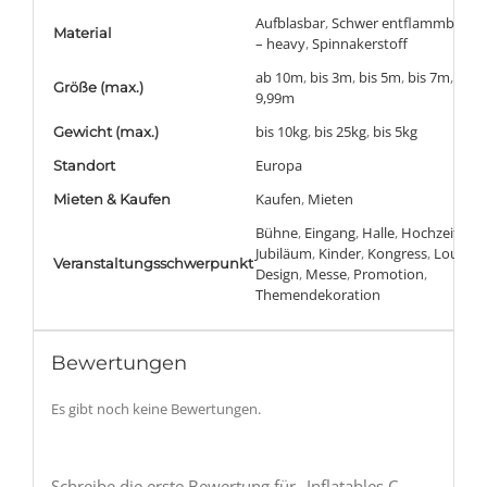
Aufblasbar
,
Schwer entflammbar (B
Material
– heavy
,
Spinnakerstoff
ab 10m
,
bis 3m
,
bis 5m
,
bis 7m
,
bis
Größe (max.)
9,99m
bis 10kg
,
bis 25kg
,
bis 5kg
Gewicht (max.)
Europa
Standort
Kaufen
,
Mieten
Mieten & Kaufen
Bühne
,
Eingang
,
Halle
,
Hochzeit
,
Jubiläum
,
Kinder
,
Kongress
,
Lounge 
Veranstaltungsschwerpunkt
Design
,
Messe
,
Promotion
,
Themendekoration
Bewertungen
Es gibt noch keine Bewertungen.
Schreibe die erste Bewertung für „Inflatables C-