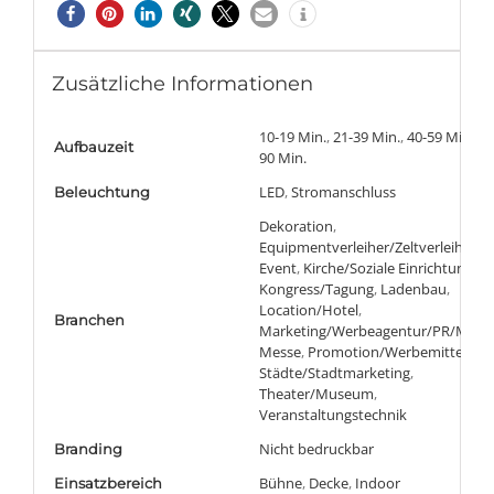
Zusätzliche Informationen
10-19 Min.
,
21-39 Min.
,
40-59 Min.
,
60
Aufbauzeit
90 Min.
LED
,
Stromanschluss
Beleuchtung
Dekoration
,
Equipmentverleiher/Zeltverleiher
,
Event
,
Kirche/Soziale Einrichtungen
,
Kongress/Tagung
,
Ladenbau
,
Location/Hotel
,
Branchen
Marketing/Werbeagentur/PR/Medi
Messe
,
Promotion/Werbemittel
,
Städte/Stadtmarketing
,
Theater/Museum
,
Veranstaltungstechnik
Nicht bedruckbar
Branding
Bühne
,
Decke
,
Indoor
Einsatzbereich