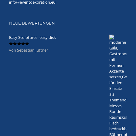
info@eventdekoration.eu
NEUE BEWERTUNGEN
Easy Sculptures- easy disk
von Sebastian Jüttner
Bewertet
mit
5
von 5