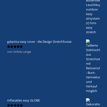
galactica easy cover - die Design Stretchhusse
von Solvie Lange
Bewertet
mit
5
von 5
Inflatables easy GLOBE