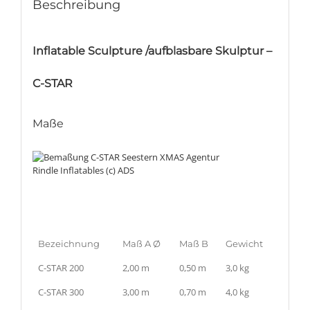
Beschreibung
Inflatable Sculpture /aufblasbare Skulptur –
C-STAR
Maße
Bezeichnung
Maß A Ø
Maß B
Gewicht
C-STAR 200
2,00 m
0,50 m
3,0 kg
C-STAR 300
3,00 m
0,70 m
4,0 kg