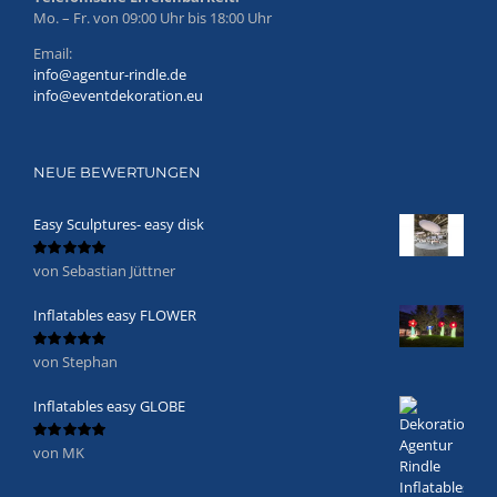
Mo. – Fr. von 09:00 Uhr bis 18:00 Uhr
Email:
info@agentur-rindle.de
info@eventdekoration.eu
NEUE BEWERTUNGEN
Easy Sculptures- easy disk
von Sebastian Jüttner
Bewertet
mit
5
von 5
Inflatables easy FLOWER
von Stephan
Bewertet
mit
5
von 5
Inflatables easy GLOBE
von MK
Bewertet
mit
5
von 5