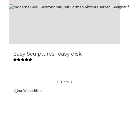
Easy Sculptures- easy disk
Bewertet
mit
5.00
von
5
Details
zur Wunschliste