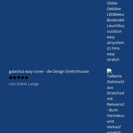
galactica easy cover - die Design Stretchhusse
von Solvie Lange
Bewertet
mit
5
von 5