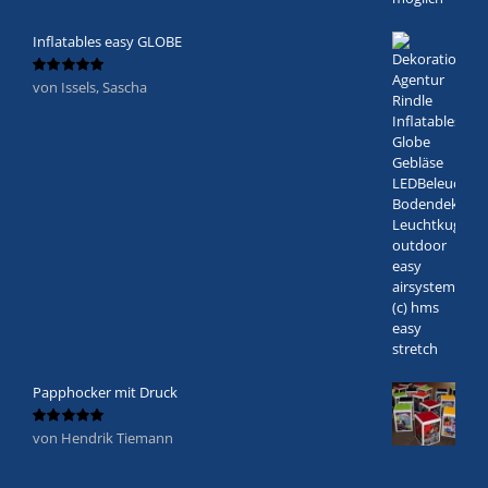
Inflatables easy GLOBE
von Issels, Sascha
Bewertet
mit
5
von 5
Papphocker mit Druck
von Hendrik Tiemann
Bewertet
mit
5
von 5