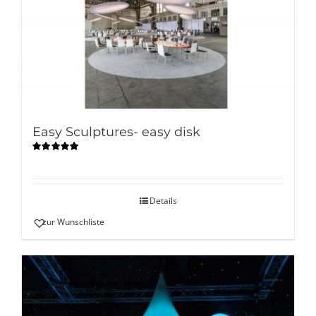
Easy Sculptures- easy disk
Bewertet
mit
5.00
von
5
Details
zur Wunschliste