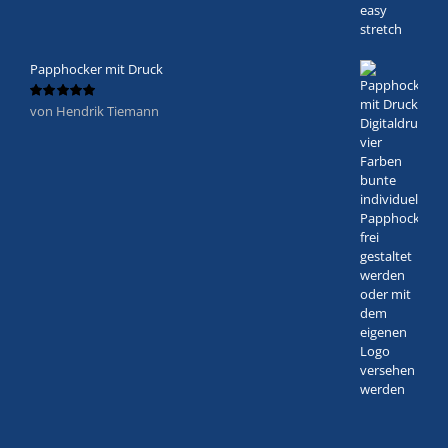
Papphocker mit Druck
von Hendrik Tiemann
Bewertet
mit
5
von 5