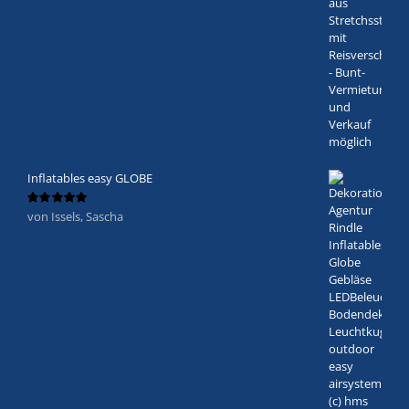
mit
5
von 5
Inflatables easy GLOBE
von Issels, Sascha
Bewertet
mit
5
von 5