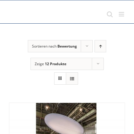
Zum
Inhalt
springen
Sortieren nach
Bewertung
Zeige
12 Produkte