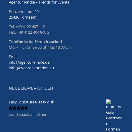
Agentur Rindle – Trends for Events
Prinzendamm 20
25436 Tornesch
Tel. +49 4122 407 112
Fax. +49 4122 404 840 2
Telefonische Erreichbarkeit:
Mo. – Fr. von 09:00 Uhr bis 18:00 Uhr
Email:
info@agentur-rindle.de
info@eventdekoration.eu
NEUE BEWERTUNGEN
Easy Sculptures- easy disk
von Sebastian Jüttner
Bewertet
mit
5
von 5