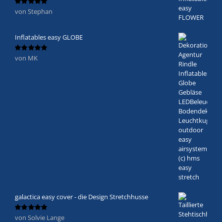
von Stephan
Bewertet
mit
5
von 5
Inflatables easy GLOBE
von MK
Bewertet
mit
5
von 5
galactica easy cover - die Design Stretchhusse
von Solvie Lange
Bewertet