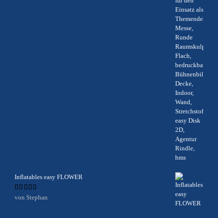
Inflatables easy FLOWER
Bewertet
von Stephan
mit
5
von 5