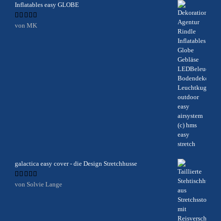
Inflatables easy GLOBE
Bewertet
von MK
mit
5
von 5
galactica easy cover - die Design Stretchhusse
Bewertet
von Solvie Lange
mit
5
von 5