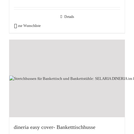
Details
zur Wunschliste
dineria easy cover- Banketttischhusse