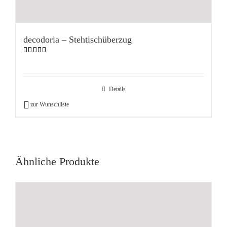
decodoria – Stehtischüberzug
Bewertet
mit
5.00
von 5
Details
zur Wunschliste
Ähnliche Produkte