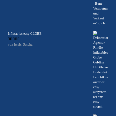
Inflatables easy GLOBE
Bewertet
von Issels, Sascha
mit
5
von 5