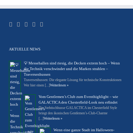
AKTUELLE NEWS
💡 Messehallen sind riesig, die Decken extrem hoch – Wenn
die Technik verschwindet und die Marken strahlen –
Traversenhussen
Traversenhussen: Die elegante Lösung für technische Konstruktionen
Wer hier einen [...]
Weiterlesen »
Vom Gentlemen’s Club zum Eventhighlight – wie
GALACTICA den Chesterfield-Look neu erfindet
Die Stehtischhusse GALACTICA im Chesterfield Style
bringt den ikonischen Gentlemen’s-Club-Charme
[...]
Weiterlesen »
Wenn eine ganze Stadt im Halloween-