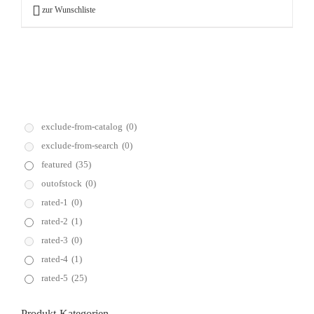
zur Wunschliste
exclude-from-catalog
(0)
exclude-from-search
(0)
featured
(35)
outofstock
(0)
rated-1
(0)
rated-2
(1)
rated-3
(0)
rated-4
(1)
rated-5
(25)
Produkt-Kategorien