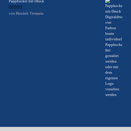
Papphocker mit Druck
Bewertet
von Hendrik Tiemann
mit
5
von 5