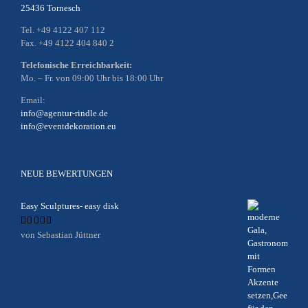
25436 Tornesch
Tel. +49 4122 407 112
Fax. +49 4122 404 840 2
Telefonische Erreichbarkeit:
Mo. – Fr. von 09:00 Uhr bis 18:00 Uhr
Email:
info@agentur-rindle.de
info@eventdekoration.eu
NEUE BEWERTUNGEN
Easy Sculptures- easy disk
Bewertet
von Sebastian Jüttner
mit
5
von 5