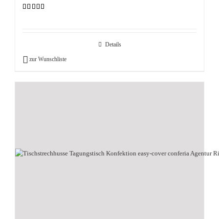
Bewertet
mit
5.00
von 5
Details
zur Wunschliste