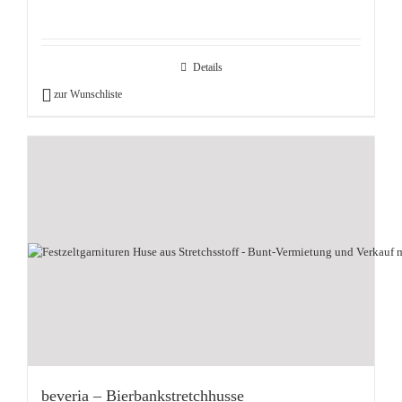
Details
zur Wunschliste
beveria – Bierbankstretchhusse