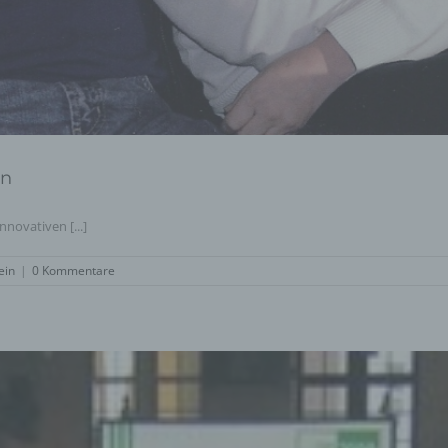
Pseudonymisierung ist die Verarbeitung personenbezogener Daten in einer W
auf welche die personenbezogenen Daten ohne Hinzuziehung zusätzlicher
Informationen nicht mehr einer spezifischen betroffenen Person zugeordnet 
können, sofern diese zusätzlichen Informationen gesondert aufbewahrt werde
technischen und organisatorischen Maßnahmen unterliegen, die gewährleiste
die personenbezogenen Daten nicht einer identifizierten oder identifizierbaren
natürlichen Person zugewiesen werden.
en
g) Verantwortlicher oder für die Verarbeitung Verantwortlicher
Verantwortlicher oder für die Verarbeitung Verantwortlicher ist die natürliche o
novativen [...]
juristische Person, Behörde, Einrichtung oder andere Stelle, die allein oder
gemeinsam mit anderen über die Zwecke und Mittel der Verarbeitung von
personenbezogenen Daten entscheidet. Sind die Zwecke und Mittel dieser
ein
|
0 Kommentare
Verarbeitung durch das Unionsrecht oder das Recht der Mitgliedstaaten vorg
so kann der Verantwortliche beziehungsweise können die bestimmten Kriterie
seiner Benennung nach dem Unionsrecht oder dem Recht der Mitgliedstaaten
vorgesehen werden.
h) Auftragsverarbeiter
Auftragsverarbeiter ist eine natürliche oder juristische Person, Behörde, Einri
oder andere Stelle, die personenbezogene Daten im Auftrag des Verantwortli