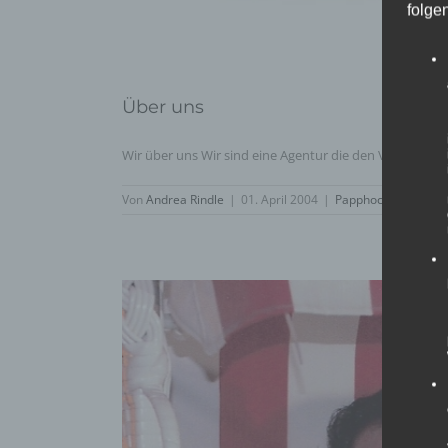
folge
Über uns
Wir über uns Wir sind eine Agentur die den Veranstaltun
Von
Andrea Rindle
|
01. April 2004
|
Papphocker
,
Allgem