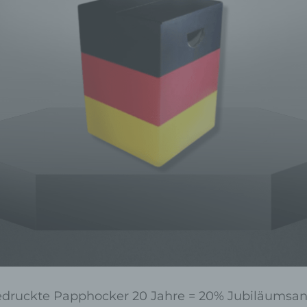
edruckte Papphocker 20 Jahre = 20% Jubiläumsa