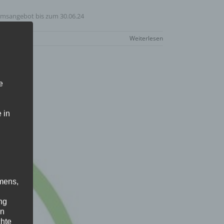
äumsangebot bis zum 30.06.24
Weiterlesen
e
 in
mens,
ng
en
chte