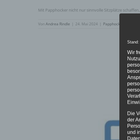
Mit Papphocker nicht nur sinnvolle Sitzplätze schaffe
Von
Andrea Rindle
|
24. Mai 2024
|
Papphocker
|
0 Kom
Stand:
Wir f
Nutzu
perso
beson
Anspr
perso
perso
Verar
Einwi
Die V
der A
Perso
und i
Daten