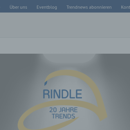
e
Über uns
Eventblog
Trendnews abonnieren
Kont