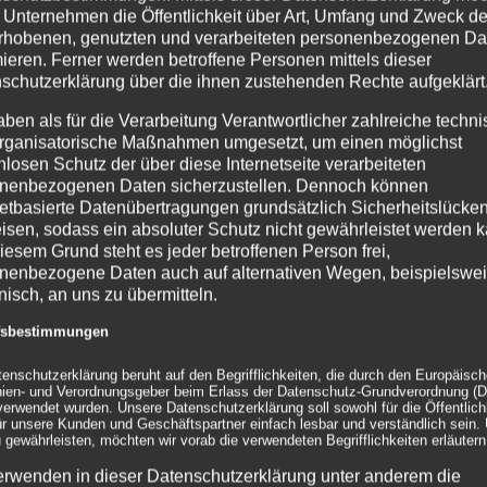
 Unternehmen die Öffentlichkeit über Art, Umfang und Zweck de
rhobenen, genutzten und verarbeiteten personenbezogenen Da
mieren. Ferner werden betroffene Personen mittels dieser
schutzerklärung über die ihnen zustehenden Rechte aufgeklärt
aben als für die Verarbeitung Verantwortlicher zahlreiche techn
rganisatorische Maßnahmen umgesetzt, um einen möglichst
nlosen Schutz der über diese Internetseite verarbeiteten
nenbezogenen Daten sicherzustellen. Dennoch können
netbasierte Datenübertragungen grundsätzlich Sicherheitslücke
isen, sodass ein absoluter Schutz nicht gewährleistet werden k
iesem Grund steht es jeder betroffenen Person frei,
nenbezogene Daten auch auf alternativen Wegen, beispielswe
onisch, an uns zu übermitteln.
ffsbestimmungen
tenschutzerklärung beruht auf den Begrifflichkeiten, die durch den Europäisc
inien- und Verordnungsgeber beim Erlass der Datenschutz-Grundverordnung (
erwendet wurden. Unsere Datenschutzerklärung soll sowohl für die Öffentlichk
ür unsere Kunden und Geschäftspartner einfach lesbar und verständlich sein.
 gewährleisten, möchten wir vorab die verwendeten Begrifflichkeiten erläutern
erwenden in dieser Datenschutzerklärung unter anderem die