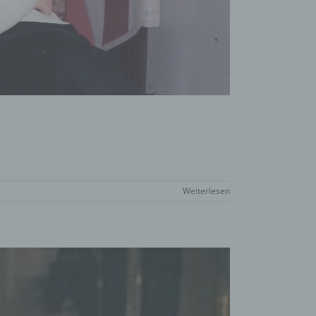
eise,
werden
n und
n, dass
der
Weiterlesen
egeben,
n
chtung
chen