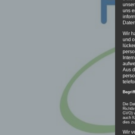
unser
uns e
infor
Daten
Wir h
und o
lücke
perso
Inter
aufwe
Aus d
perso
telef
Begri
Die Da
Richtl
GVO) v
auch f
dies zu
Wir v