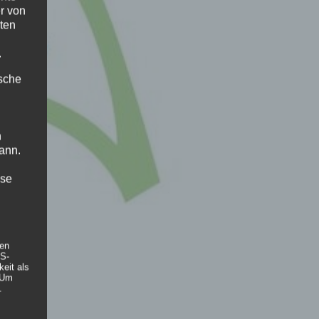
r von
ten
.
ische
n
ann.
ise
hen
DS-
eit als
 Um
.