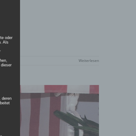
rte oder
. Als
r
Weiterlesen
hen,
 dieser
, deren
beitet