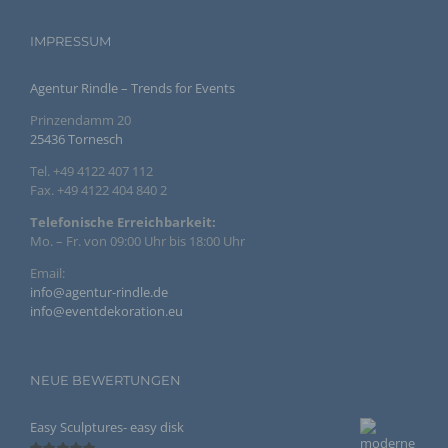
Dritter ist eine natürliche oder juristische Person,
IMPRESSUM
Behörde, Einrichtung oder andere Stelle außer der
betroffenen Person, dem Verantwortlichen, dem
Auftragsverarbeiter und den Personen, die unter der
Agentur Rindle – Trends for Events
unmittelbaren Verantwortung des Verantwortlichen oder
des Auftragsverarbeiters befugt sind, die
Prinzendamm 20
personenbezogenen Daten zu verarbeiten.
25436 Tornesch
Tel. +49 4122 407 112
k) Einwilligung
Fax. +49 4122 404 840 2
Telefonische Erreichbarkeit:
Einwilligung ist jede von der betroffenen Person
freiwillig für den bestimmten Fall in informierter Weise
Mo. – Fr. von 09:00 Uhr bis 18:00 Uhr
und unmissverständlich abgegebene Willensbekundung
in Form einer Erklärung oder einer sonstigen
Email:
eindeutigen bestätigenden Handlung, mit der die
info@agentur-rindle.de
betroffene Person zu verstehen gibt, dass sie mit der
info@eventdekoration.eu
Verarbeitung der sie betreffenden personenbezogenen
Daten einverstanden ist.
NEUE BEWERTUNGEN
Name und Anschrift des für die Verarbeitung
Verantwortlichen
Easy Sculptures- easy disk