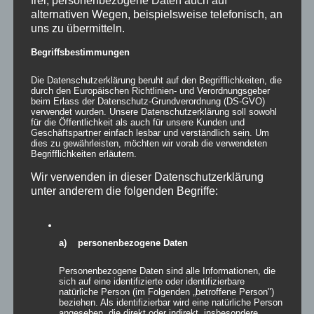
Häufig werden Bierzeltgarnituren jeglicher Art, auf
alternativen Wegen, beispielsweise telefonisch, an
Veranstaltungen eingesetzt. Mit der [...]
uns zu übermitteln.
Begriffsbestimmungen
Von
Andrea Rindle
|
15. Mai 2017
|
Hussen & Überzüge
,
Allgemein
,
Dekoration
,
Stretch&Stoff
|
0 Kommentare
Die Datenschutzerklärung beruht auf den Begrifflichkeiten, die
Weiterlesen
durch den Europäischen Richtlinien- und Verordnungsgeber
beim Erlass der Datenschutz-Grundverordnung (DS-GVO)
verwendet wurden. Unsere Datenschutzerklärung soll sowohl
für die Öffentlichkeit als auch für unsere Kunden und
Geschäftspartner einfach lesbar und verständlich sein. Um
dies zu gewährleisten, möchten wir vorab die verwendeten
Begrifflichkeiten erläutern.
Wir verwenden in dieser Datenschutzerklärung
1.Maßgeschneiderte Hussen in der
unter anderem die folgenden Begriffe:
Vermietung
Nun bieten wir eine individuelle maßgeschneiderte Miethusse für
a) personenbezogene Daten
Ihren Stuhl [...]
Personenbezogene Daten sind alle Informationen, die
Von
Andrea Rindle
|
02. April 2014
|
Allgemein
,
Hussen &
sich auf eine identifizierte oder identifizierbare
natürliche Person (im Folgenden „betroffene Person")
Überzüge
|
0 Kommentare
beziehen. Als identifizierbar wird eine natürliche Person
Weiterlesen
angesehen, die direkt oder indirekt, insbesondere