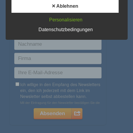
bestimmten Kriterien seiner Benennung nach dem
Unionsrecht oder dem Recht der Mitgliedstaaten
✕ Ablehnen
vorgesehen werden.
Personalisieren
h) Auftragsverarbeiter
Datenschutzbedingungen
Auftragsverarbeiter ist eine natürliche oder juristische
Person, Behörde, Einrichtung oder andere Stelle, die
personenbezogene Daten im Auftrag des
Verantwortlichen verarbeitet.
i) Empfänger
Empfänger ist eine natürliche oder juristische Person,
Behörde, Einrichtung oder andere Stelle, der
personenbezogene Daten offengelegt werden,
unabhängig davon, ob es sich bei ihr um einen Dritten
handelt oder nicht. Behörden, die im Rahmen eines
bestimmten Untersuchungsauftrags nach dem
Unionsrecht oder dem Recht der Mitgliedstaaten
möglicherweise personenbezogene Daten erhalten,
gelten jedoch nicht als Empfänger.
j) Dritter