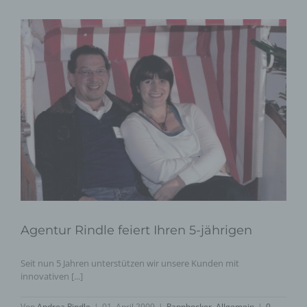
Agentur Rindle feiert Ihren 5-jährigen
Seit nun 5 Jahren unterstützen wir unsere Kunden mit
innovativen [...]
Von
Andrea Rindle
|
01. April 2009
|
Papphocker
,
Allgemein
|
0