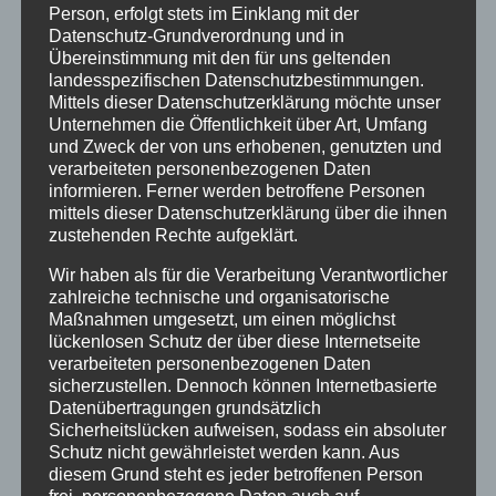
Person, erfolgt stets im Einklang mit der
Datenschutz-Grundverordnung und in
Übereinstimmung mit den für uns geltenden
landesspezifischen Datenschutzbestimmungen.
Fußball-Husse SAMBA
Mittels dieser Datenschutzerklärung möchte unser
Unternehmen die Öffentlichkeit über Art, Umfang
Hier finden Sie kreative Ideen, wie Sie Ihre Fußball EM Party
und Zweck der von uns erhobenen, genutzten und
einfach dekorieren.
verarbeiteten personenbezogenen Daten
informieren. Ferner werden betroffene Personen
mittels dieser Datenschutzerklärung über die ihnen
Von
Andrea Rindle
|
01. Juni 2021
|
Hussen & Überzüge
,
Allgemein
,
zustehenden Rechte aufgeklärt.
Stretch&Stoff
|
0 Kommentare
Weiterlesen
Wir haben als für die Verarbeitung Verantwortlicher
zahlreiche technische und organisatorische
Maßnahmen umgesetzt, um einen möglichst
lückenlosen Schutz der über diese Internetseite
verarbeiteten personenbezogenen Daten
sicherzustellen. Dennoch können Internetbasierte
Datenübertragungen grundsätzlich
Sicherheitslücken aufweisen, sodass ein absoluter
Rabatt-Aktion für Bierbank-Stretchhusse
Schutz nicht gewährleistet werden kann. Aus
BEVERIA
diesem Grund steht es jeder betroffenen Person
frei, personenbezogene Daten auch auf