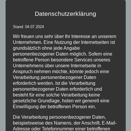
einfach anders, einfach neu – easy cover
Datenschutzerklärung
"Sie geben unseren gebrauchten Stühlen den Touch von
filigranen Loungesesseln" [...]
Stand: 04.07.2024
Von
Andrea Rindle
|
29. Mai 2009
|
Hussen & Überzüge
,
Allgemein
,
Wir freuen uns sehr über Ihr Interesse an unserem
Stretch&Stoff
|
0 Kommentare
Unternehmen. Eine Nutzung der Internetseiten ist
Weiterlesen
grundsätzlich ohne jede Angabe
personenbezogener Daten möglich. Sofern eine
betroffene Person besondere Services unseres
Unternehmens über unsere Internetseite in
Anspruch nehmen möchte, könnte jedoch eine
Verarbeitung personenbezogener Daten
erforderlich werden. Ist die Verarbeitung
personenbezogener Daten erforderlich und
besteht für eine solche Verarbeitung keine
gesetzliche Grundlage, holen wir generell eine
Einwilligung der betroffenen Person ein.
Die Verarbeitung personenbezogener Daten,
beispielsweise des Namens, der Anschrift, E-Mail-
Adresse oder Telefonnummer einer betroffenen