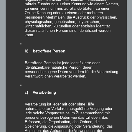
mittels Zuordnung zu einer Kennung wie einem Namen,
zu einer Kennnummer, zu Standortdaten, zu einer
Online-Kennung oder zu einem oder mehreren
besonderen Merkmalen, die Ausdruck der physischen,
physiologischen, genetischen, psychischen,
wirtschaftlichen, kulturellen oder sozialen Identität
dieser natürlichen Person sind, identifiziert werden
kann.
Kuschelzeit
b) betroffene Person
Die Bierbankgarnituren sind auf kaum einer Veranstaltung
wegzudenken, da Sie [...]
Betroffene Person ist jede identifizierte oder
identifizierbare natürliche Person, deren
Von
Andrea Rindle
|
31. Oktober 2013
|
Allgemein
,
Hussen &
personenbezogene Daten von dem für die Verarbeitung
Verantwortlichen verarbeitet werden.
Überzüge
|
0 Kommentare
Weiterlesen
c) Verarbeitung
Verarbeitung ist jeder mit oder ohne Hilfe
automatisierter Verfahren ausgeführte Vorgang oder
jede solche Vorgangsreihe im Zusammenhang mit
personenbezogenen Daten wie das Erheben, das
Erfassen, die Organisation, das Ordnen, die
Best of Event 2012 hat wieder
Speicherung, die Anpassung oder Veränderung, das
Auslesen, das Abfragen, die Verwendung, die
Bestergebnisse