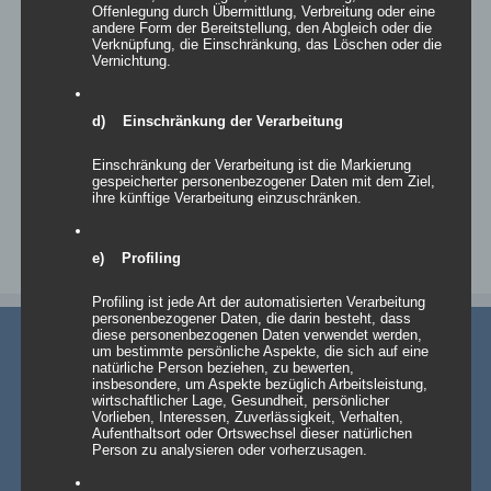
Offenlegung durch Übermittlung, Verbreitung oder eine
andere Form der Bereitstellung, den Abgleich oder die
Verknüpfung, die Einschränkung, das Löschen oder die
Die Leitmesse der Eventbranche "Best of Event" 2012 ist zuende
Vernichtung.
[...]
d) Einschränkung der Verarbeitung
Von
Andrea Rindle
|
20. Januar 2012
|
Allgemein
,
Dekoration
,
Hussen & Überzüge
,
Leuchtobjekte
,
Papphocker
|
0 Kommentare
Weiterlesen
Einschränkung der Verarbeitung ist die Markierung
gespeicherter personenbezogener Daten mit dem Ziel,
ihre künftige Verarbeitung einzuschränken.
e) Profiling
Profiling ist jede Art der automatisierten Verarbeitung
personenbezogener Daten, die darin besteht, dass
diese personenbezogenen Daten verwendet werden,
um bestimmte persönliche Aspekte, die sich auf eine
natürliche Person beziehen, zu bewerten,
insbesondere, um Aspekte bezüglich Arbeitsleistung,
wirtschaftlicher Lage, Gesundheit, persönlicher
Vorlieben, Interessen, Zuverlässigkeit, Verhalten,
Aufenthaltsort oder Ortswechsel dieser natürlichen
Person zu analysieren oder vorherzusagen.
AKTUELLE NEWS