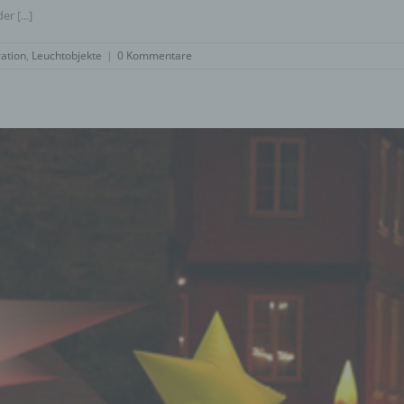
r [...]
Pseudonymisierung ist die Verarbeitung personenbezogener Daten in einer W
auf welche die personenbezogenen Daten ohne Hinzuziehung zusätzlicher
ation
,
Leuchtobjekte
|
0 Kommentare
Informationen nicht mehr einer spezifischen betroffenen Person zugeordnet 
können, sofern diese zusätzlichen Informationen gesondert aufbewahrt werde
technischen und organisatorischen Maßnahmen unterliegen, die gewährleiste
die personenbezogenen Daten nicht einer identifizierten oder identifizierbaren
natürlichen Person zugewiesen werden.
g) Verantwortlicher oder für die Verarbeitung Verantwortlicher
Verantwortlicher oder für die Verarbeitung Verantwortlicher ist die natürliche o
juristische Person, Behörde, Einrichtung oder andere Stelle, die allein oder
gemeinsam mit anderen über die Zwecke und Mittel der Verarbeitung von
personenbezogenen Daten entscheidet. Sind die Zwecke und Mittel dieser
Verarbeitung durch das Unionsrecht oder das Recht der Mitgliedstaaten vorg
so kann der Verantwortliche beziehungsweise können die bestimmten Kriterie
seiner Benennung nach dem Unionsrecht oder dem Recht der Mitgliedstaaten
vorgesehen werden.
h) Auftragsverarbeiter
Auftragsverarbeiter ist eine natürliche oder juristische Person, Behörde, Einri
oder andere Stelle, die personenbezogene Daten im Auftrag des Verantwortli