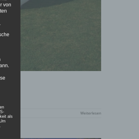
r von
ten
.
ische
n
ann.
ise
hen
DS-
Weiterlesen
eit als
 Um
.