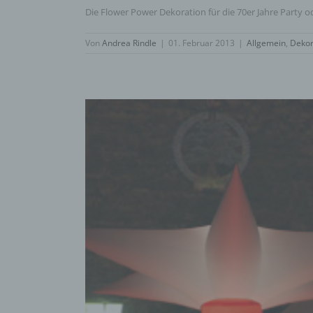
Die Flower Power Dekoration für die 70er Jahre Party ode
Von
Andrea Rindle
|
01. Februar 2013
|
Allgemein
,
Dekor