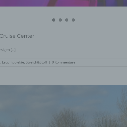
Cruise Center
igen [...]
n
,
Leuchtobjekte
,
Stretch&Stoff
|
0 Kommentare