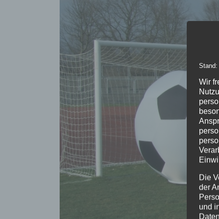
Stand:
Wir f
Nutzu
perso
beson
Anspr
perso
perso
Verar
Einwi
Die V
der A
Perso
und i
Daten