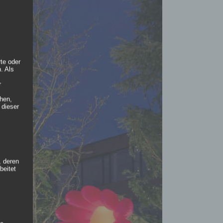
rte oder
. Als
r
hen,
 dieser
, deren
beitet