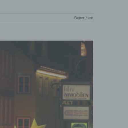
eise,
Weiterlesen
werden
n und
n, dass
der
egeben,
n
chtung
chen