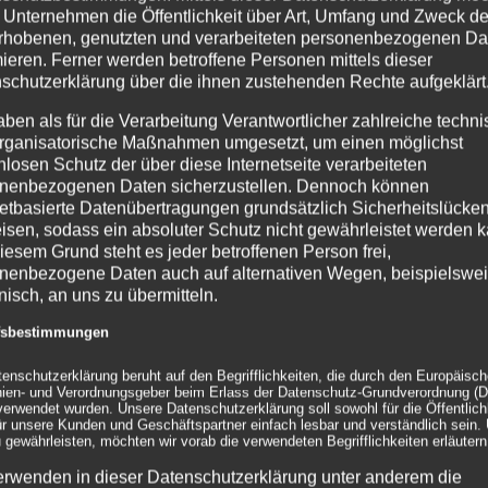
 Unternehmen die Öffentlichkeit über Art, Umfang und Zweck de
rhobenen, genutzten und verarbeiteten personenbezogenen Da
mieren. Ferner werden betroffene Personen mittels dieser
schutzerklärung über die ihnen zustehenden Rechte aufgeklärt
aben als für die Verarbeitung Verantwortlicher zahlreiche techn
rganisatorische Maßnahmen umgesetzt, um einen möglichst
nlosen Schutz der über diese Internetseite verarbeiteten
nenbezogenen Daten sicherzustellen. Dennoch können
netbasierte Datenübertragungen grundsätzlich Sicherheitslücke
isen, sodass ein absoluter Schutz nicht gewährleistet werden k
iesem Grund steht es jeder betroffenen Person frei,
nenbezogene Daten auch auf alternativen Wegen, beispielswe
Fußballereignis 2010
onisch, an uns zu übermitteln.
ffsbestimmungen
ts erweitert. [...]
tenschutzerklärung beruht auf den Begrifflichkeiten, die durch den Europäisc
inien- und Verordnungsgeber beim Erlass der Datenschutz-Grundverordnung (
ion
,
Leuchtobjekte
|
0 Kommentare
erwendet wurden. Unsere Datenschutzerklärung soll sowohl für die Öffentlichk
ür unsere Kunden und Geschäftspartner einfach lesbar und verständlich sein.
 gewährleisten, möchten wir vorab die verwendeten Begrifflichkeiten erläutern
erwenden in dieser Datenschutzerklärung unter anderem die