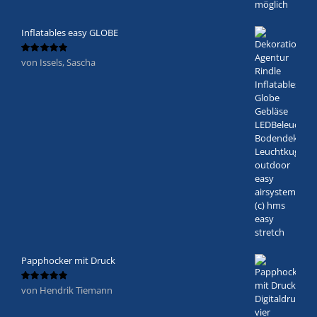
Inflatables easy GLOBE
von Issels, Sascha
Bewertet
mit
5
von 5
Papphocker mit Druck
von Hendrik Tiemann
Bewertet
mit
5
von 5