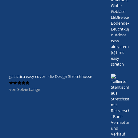
galactica easy cover - die Design Stretchhusse
von Solvie Lange
Bewertet
mit
5
von 5