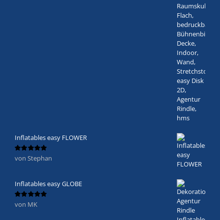
Inflatables easy FLOWER
von Stephan
Bewertet
mit
5
von 5
Inflatables easy GLOBE
von MK
Bewertet
mit
5
von 5