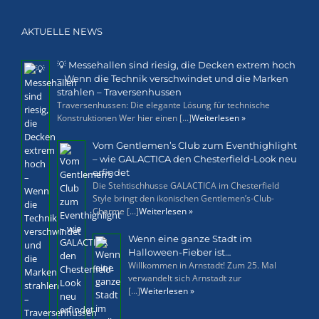
AKTUELLE NEWS
💡 Messehallen sind riesig, die Decken extrem hoch
– Wenn die Technik verschwindet und die Marken
strahlen – Traversenhussen
Traversenhussen: Die elegante Lösung für technische
Konstruktionen Wer hier einen [...]
Weiterlesen »
Vom Gentlemen’s Club zum Eventhighlight
– wie GALACTICA den Chesterfield-Look neu
erfindet
Die Stehtischhusse GALACTICA im Chesterfield
Style bringt den ikonischen Gentlemen’s-Club-
Charme [...]
Weiterlesen »
Wenn eine ganze Stadt im
Halloween-Fieber ist…
Willkommen in Arnstadt! Zum 25. Mal
verwandelt sich Arnstadt zur
[...]
Weiterlesen »