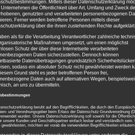
schutzbestimmungen. Mittels dieser Datenschutzerklärung mö
 Unternehmen die Öffentlichkeit über Art, Umfang und Zweck de
rhobenen, genutzten und verarbeiteten personenbezogenen Da
tobjekte
|
0 Kommentare
mieren. Ferner werden betroffene Personen mittels dieser
schutzerklärung über die ihnen zustehenden Rechte aufgeklärt
aben als für die Verarbeitung Verantwortlicher zahlreiche techn
rganisatorische Maßnahmen umgesetzt, um einen möglichst
nlosen Schutz der über diese Internetseite verarbeiteten
nenbezogenen Daten sicherzustellen. Dennoch können
netbasierte Datenübertragungen grundsätzlich Sicherheitslücke
isen, sodass ein absoluter Schutz nicht gewährleistet werden k
iesem Grund steht es jeder betroffenen Person frei,
nenbezogene Daten auch auf alternativen Wegen, beispielswe
onisch, an uns zu übermitteln.
ffsbestimmungen
tenschutzerklärung beruht auf den Begrifflichkeiten, die durch den Europäisc
Gemeinsam
n eine ganze
inien- und Verordnungsgeber beim Erlass der Datenschutz-Grundverordnung (
Märchen wahr
erwendet wurden. Unsere Datenschutzerklärung soll sowohl für die Öffentlichk
Stadt im
Le
ür unsere Kunden und Geschäftspartner einfach lesbar und verständlich sein.
werden lassen –
 gewährleisten, möchten wir vorab die verwendeten Begrifflichkeiten erläutern
loween-Fieber
b
mit dfk event
ist…