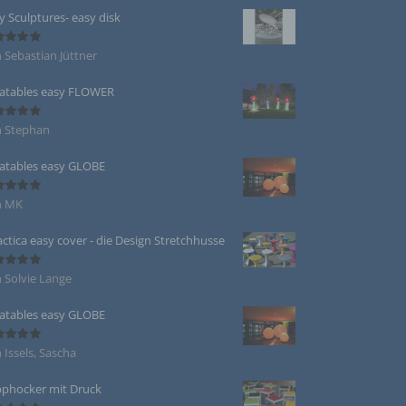
y Sculptures- easy disk
eise,
 Sebastian Jüttner
ertet
werden
5
von 5
n und
latables easy FLOWER
n, dass
n Stephan
ertet
5
von 5
latables easy GLOBE
n MK
ertet
der
5
von 5
actica easy cover - die Design Stretchhusse
egeben,
n
 Solvie Lange
ertet
5
von 5
latables easy GLOBE
 Issels, Sascha
ertet
5
von 5
phocker mit Druck
chtung
chen