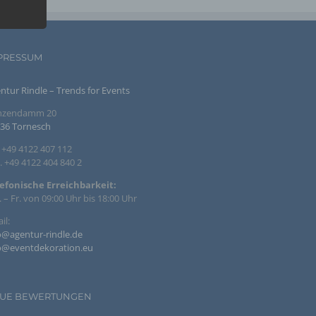
te
zogenen
die
re Form
PRESSUM
s
ntur Rindle – Trends for Events
inzendamm 20
36 Tornesch
zogener
. +49 4122 407 112
. +49 4122 404 840 2
efonische Erreichbarkeit:
 – Fr. von 09:00 Uhr bis 18:00 Uhr
en, die
il:
o@agentur-rindle.de
, zu
o@eventdekoration.eu
er
ten,
r
UE BEWERTUNGEN