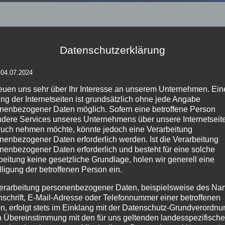
esigns, die TV-Shows zum Leuchten brin
Datenschutzerklärung
TV-Produktion kommt es auf die kleinsten Details an. Bei der Show „Was ka
 04.07.2024
in Highlight war der Stapelkünstler Volker Paul und seine nahezu unmöglic
reuen uns sehr über Ihr Interesse an unserem Unternehmen. Ein
ng der Internetseiten ist grundsätzlich ohne jede Angabe
rne selbst ab Min. 2:21:16:
ARD Mediathek
.
nenbezogener Daten möglich. Sofern eine betroffene Person
dere Services unseres Unternehmens über unsere Internetseite
chen einmal mehr bewiesen, wie entscheidend jedes Detail in einer TV-Pro
uch nehmen möchte, könnte jedoch eine Verarbeitung
t für eine beeindruckende Atmosphäre gesorgt. 🌈 Über die DMX-Steuerung k
nenbezogener Daten erforderlich werden. Ist die Verarbeitung
tor wären die Globes zudem nicht einsetzbar gewesen, was ihre Vielseitigkei
nenbezogener Daten erforderlich und besteht für eine solche
beitung keine gesetzliche Grundlage, holen wir generell eine
lligung der betroffenen Person ein.
🏆 Und wie gefällt euch das Bühnenbild? 🤔 Ein großes Dankeschön an das
erarbeitung personenbezogener Daten, beispielsweise des Na
tapeln #HirschhausenShow #WasKannDerMensch #VolkerPaul #EventAmbien
nschrift, E-Mail-Adresse oder Telefonnummer einer betroffenen
ng #DMXControl #SetDesign #WDR
n, erfolgt stets im Einklang mit der Datenschutz-Grundverordnu
n Übereinstimmung mit den für uns geltenden landesspezifisch