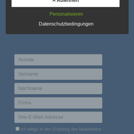
✕ Ablehnen
Verarbeitung ist jeder mit oder ohne Hilfe
Personalisieren
PRODUKTSUCHE
automatisierter Verfahren ausgeführte Vorgang oder
jede solche Vorgangsreihe im Zusammenhang mit
personenbezogenen Daten wie das Erheben, das
Datenschutzbedingungen
Erfassen, die Organisation, das Ordnen, die
Speicherung, die Anpassung oder Veränderung, das
Auslesen, das Abfragen, die Verwendung, die
Offenlegung durch Übermittlung, Verbreitung oder eine
andere Form der Bereitstellung, den Abgleich oder die
Verknüpfung, die Einschränkung, das Löschen oder die
Vernichtung.
d) Einschränkung der Verarbeitung
Einschränkung der Verarbeitung ist die Markierung
gespeicherter personenbezogener Daten mit dem Ziel,
ihre künftige Verarbeitung einzuschränken.
e) Profiling
Profiling ist jede Art der automatisierten Verarbeitung
personenbezogener Daten, die darin besteht, dass
diese personenbezogenen Daten verwendet werden,
um bestimmte persönliche Aspekte, die sich auf eine