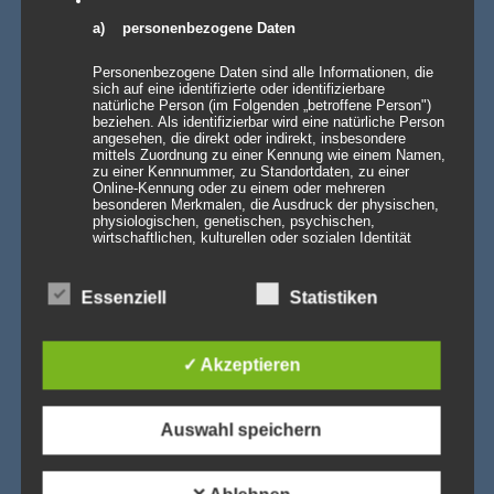
a) personenbezogene Daten
Personenbezogene Daten sind alle Informationen, die
sich auf eine identifizierte oder identifizierbare
natürliche Person (im Folgenden „betroffene Person")
beziehen. Als identifizierbar wird eine natürliche Person
AKTUELLE NEWS
angesehen, die direkt oder indirekt, insbesondere
mittels Zuordnung zu einer Kennung wie einem Namen,
zu einer Kennnummer, zu Standortdaten, zu einer
💡 Messehallen sind riesig, die Decken extrem hoch
Online-Kennung oder zu einem oder mehreren
– Wenn die Technik verschwindet und die Marken
besonderen Merkmalen, die Ausdruck der physischen,
strahlen – Traversenhussen
physiologischen, genetischen, psychischen,
wirtschaftlichen, kulturellen oder sozialen Identität
Traversenhussen: Die elegante Lösung für technische Konstruktionen
dieser natürlichen Person sind, identifiziert werden
Wer hier einen [...]
Weiterlesen »
kann.
Essenziell
Statistiken
Vom Gentlemen’s Club zum Eventhighlight – wie
GALACTICA den Chesterfield-Look neu erfindet
b) betroffene Person
Die Stehtischhusse GALACTICA im Chesterfield Style bringt
✓ Akzeptieren
den ikonischen Gentlemen’s-Club-Charme [...]
Weiterlesen »
Betroffene Person ist jede identifizierte oder
identifizierbare natürliche Person, deren
Wenn eine ganze Stadt im Halloween-Fieber ist…
personenbezogene Daten von dem für die Verarbeitung
Verantwortlichen verarbeitet werden.
Willkommen in Arnstadt! Zum 25. Mal verwandelt sich
Auswahl speichern
Arnstadt zur [...]
Weiterlesen »
c) Verarbeitung