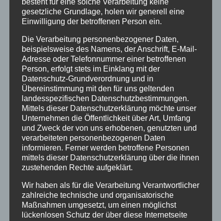
besteht für eine solche Verarbeitung keine
gesetzliche Grundlage, holen wir generell eine
Einwilligung der betroffenen Person ein.
Über den Autor:
Andrea Rindle
Die Verarbeitung personenbezogener Daten,
beispielsweise des Namens, der Anschrift, E-Mail-
Adresse oder Telefonnummer einer betroffenen
Person, erfolgt stets im Einklang mit der
Datenschutz-Grundverordnung und in
Ähnliche Beiträge
Übereinstimmung mit den für uns geltenden
n
Vom
landesspezifischen Datenschutzbestimmungen.
Mittels dieser Datenschutzerklärung möchte unser
e
Gentlemen’s
Unternehmen die Öffentlichkeit über Art, Umfang
m
Club zum
Wenn eine
und Zweck der von uns erhobenen, genutzten und
Eventhighlight –
verarbeiteten personenbezogenen Daten
ganze Stadt im
wie GALACTICA
informieren. Ferner werden betroffene Personen
Halloween-
den
mittels dieser Datenschutzerklärung über die ihnen
Fieber ist…
zustehenden Rechte aufgeklärt.
n
Chesterfield-
Look neu
Wir haben als für die Verarbeitung Verantwortlicher
en
erfindet
zahlreiche technische und organisatorische
Hinterlasse einen Kommentar
Maßnahmen umgesetzt, um einen möglichst
lückenlosen Schutz der über diese Internetseite
Kommentar