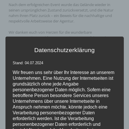
Nach dem erfolgreichen Event wurde das Gelände wieder in
seinen ursprünglichen Zustand zurückversetzt, und die Natur
nahm ihren Platz zurück – ein Beweis für die nachhaltige und
respektvolle Arbeitsweise der Agentur.
Wir danken euch von Herzen für die wunderbare
Zusammenarbeit und freuen uns schon jetzt auf das nächste
gemeinsame Projekt. Es war uns eine Ehre und ein Vergnügen,
dabei gewesen zu sein. Bis bald! 🚀
Datenschutzerklärung
#TeamSpirit #Jubiläum #Zusammenarbeit #Eyecatcher
Stand: 04.07.2024
#Eventdesign #Danke #Zeltdekoration #Kronleuchter
#Stretchstoff #Skulpturen #Nachhaltigkeit #30JahreErfahrung
Wir freuen uns sehr über Ihr Interesse an unserem
#Seit1993 #TrendsforEvents #Eventdekoration
Unternehmen. Eine Nutzung der Internetseiten ist
grundsätzlich ohne jede Angabe
Foto von
412 Events GmbH & co KG
– Alle Rechte vorbehalten.
personenbezogener Daten möglich. Sofern eine
betroffene Person besondere Services unseres
Unternehmens über unsere Internetseite in
Anspruch nehmen möchte, könnte jedoch eine
Verarbeitung personenbezogener Daten
Von
Andrea Rindle
|
23. August 2024
|
Stretch&Stoff
,
Allgemein
,
erforderlich werden. Ist die Verarbeitung
Überdachungen
|
0 Kommentare
personenbezogener Daten erforderlich und