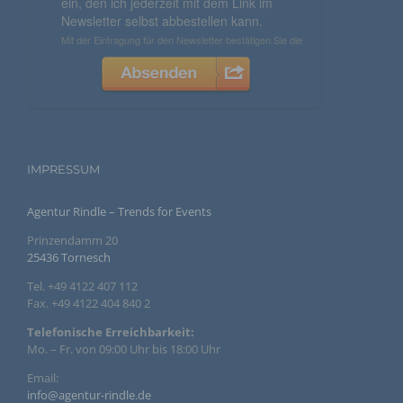
natürliche Person beziehen, zu bewerten,
insbesondere, um Aspekte bezüglich Arbeitsleistung,
wirtschaftlicher Lage, Gesundheit, persönlicher
Vorlieben, Interessen, Zuverlässigkeit, Verhalten,
Aufenthaltsort oder Ortswechsel dieser natürlichen
Person zu analysieren oder vorherzusagen.
f) Pseudonymisierung
Pseudonymisierung ist die Verarbeitung
IMPRESSUM
personenbezogener Daten in einer Weise, auf welche
die personenbezogenen Daten ohne Hinzuziehung
zusätzlicher Informationen nicht mehr einer
Agentur Rindle – Trends for Events
spezifischen betroffenen Person zugeordnet werden
können, sofern diese zusätzlichen Informationen
Prinzendamm 20
gesondert aufbewahrt werden und technischen und
25436 Tornesch
organisatorischen Maßnahmen unterliegen, die
gewährleisten, dass die personenbezogenen Daten
Tel. +49 4122 407 112
nicht einer identifizierten oder identifizierbaren
natürlichen Person zugewiesen werden.
Fax. +49 4122 404 840 2
Telefonische Erreichbarkeit:
Mo. – Fr. von 09:00 Uhr bis 18:00 Uhr
g) Verantwortlicher oder für die Verarbeitung
Verantwortlicher
Email:
info@agentur-rindle.de
Verantwortlicher oder für die Verarbeitung