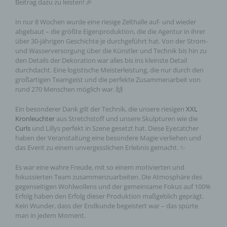
Beitrag dazu zu leisten! 🎉
In nur 8 Wochen wurde eine riesige Zelthalle auf- und wieder
abgebaut – die größte Eigenproduktion, die die Agentur in ihrer
über 30-jährigen Geschichte je durchgeführt hat. Von der Strom-
und Wasserversorgung über die Künstler und Technik bis hin zu
den Details der Dekoration war alles bis ins kleinste Detail
durchdacht. Eine logistische Meisterleistung, die nur durch den
großartigen Teamgeist und die perfekte Zusammenarbeit von
rund 270 Menschen möglich war. 🙌
Ein besonderer Dank gilt der Technik, die unsere riesigen
XXL
Kronleuchter
aus Stretchstoff und unsere Skulpturen wie die
Curls
und Lillys perfekt in Szene gesetzt hat. Diese Eyecatcher
haben der Veranstaltung eine besondere Magie verliehen und
das Event zu einem unvergesslichen Erlebnis gemacht. ✨
Es war eine wahre Freude, mit so einem motivierten und
fokussierten Team zusammenzuarbeiten. Die Atmosphäre des
gegenseitigen Wohlwollens und der gemeinsame Fokus auf 100%
Erfolg haben den Erfolg dieser Produktion maßgeblich geprägt.
Kein Wunder, dass der Endkunde begeistert war – das spürte
man in jedem Moment.