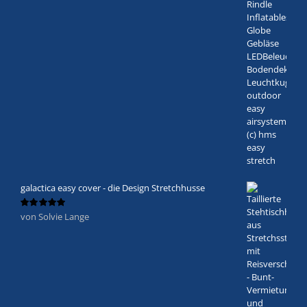
mit
5
von 5
galactica easy cover - die Design Stretchhusse
von Solvie Lange
Bewertet
mit
5
von 5