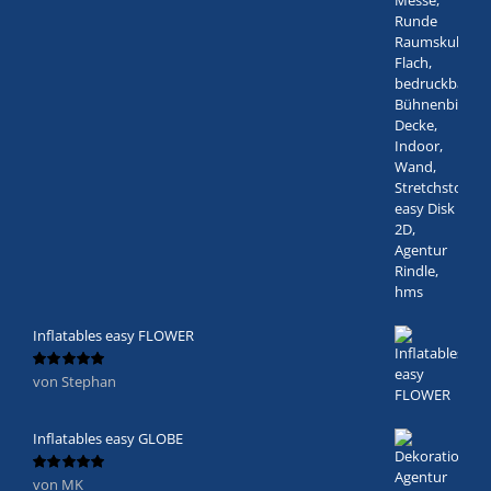
Inflatables easy FLOWER
von Stephan
Bewertet
mit
5
von 5
Inflatables easy GLOBE
von MK
Bewertet