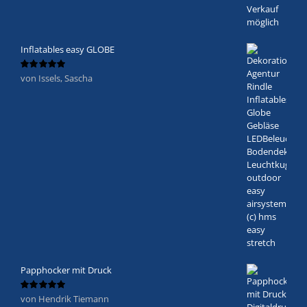
Inflatables easy GLOBE
von Issels, Sascha
Bewertet
mit
5
von 5
Papphocker mit Druck
von Hendrik Tiemann
Bewertet
mit
5
von 5