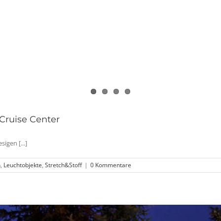
Cruise Center
igen [...]
n
,
Leuchtobjekte
,
Stretch&Stoff
|
0 Kommentare