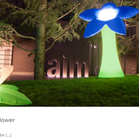
lower
r [...]