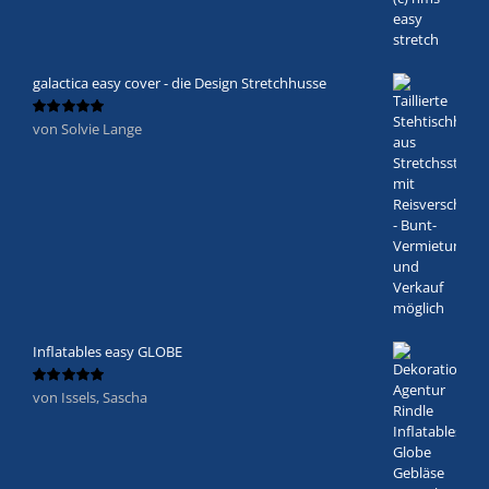
galactica easy cover - die Design Stretchhusse
von Solvie Lange
Bewertet
mit
5
von 5
Inflatables easy GLOBE
von Issels, Sascha
Bewertet
mit
5
von 5