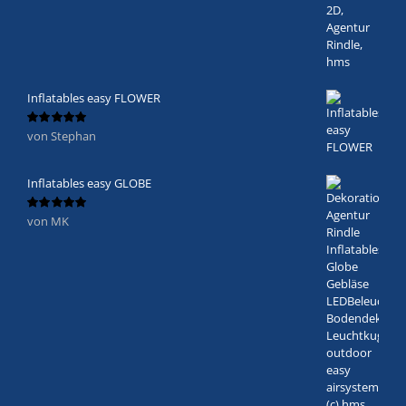
Inflatables easy FLOWER
von Stephan
Bewertet
mit
5
von 5
Inflatables easy GLOBE
von MK
Bewertet
mit
5
von 5