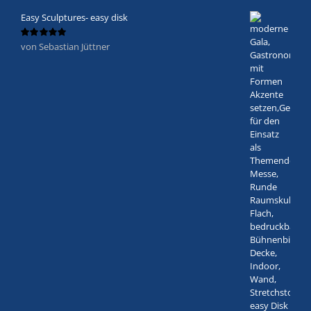
Easy Sculptures- easy disk
von Sebastian Jüttner
Bewertet
mit
5
von 5