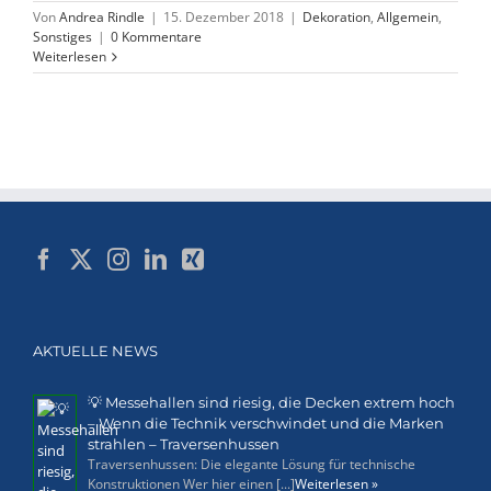
Von
Andrea Rindle
|
15. Dezember 2018
|
Dekoration
,
Allgemein
,
Sonstiges
|
0 Kommentare
Weiterlesen
AKTUELLE NEWS
💡 Messehallen sind riesig, die Decken extrem hoch
– Wenn die Technik verschwindet und die Marken
strahlen – Traversenhussen
Traversenhussen: Die elegante Lösung für technische
Konstruktionen Wer hier einen [...]
Weiterlesen »