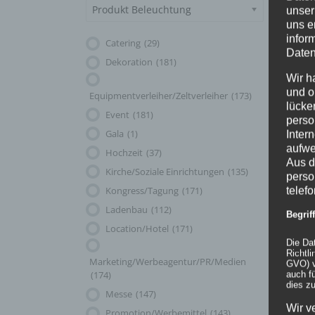
Produkt Beleuchtung
unser
uns e
infor
Catering
(29)
Daten
Dekoration
(181)
Wir h
und o
Equipmentverleiher/Zeltverleiher
(173)
lücke
Event
(181)
perso
Gala
(1)
Inter
aufwe
Hochzeit
(37)
Aus d
Kirche/Soziale Einrichtungen
(135)
perso
Vom
Kongress/Tagung
(171)
telef
Gentlemen’
Ladenbau
(112)
Begri
Club zum
Location/Hotel
(171)
Eventhighl
Die Da
Richtl
– wie
Marketing/Werbeagentur/PR/Medien
GVO) v
GALACTICA
(174)
auch f
dies zu
den
Messe
(147)
Chesterfiel
Wir v
Promotion/Werbemittel
(143)