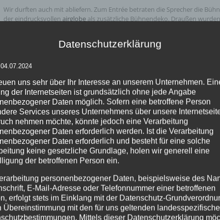
Wir durften auch mit abliefern. Zum Entrée betraten die Sprecher die B
der eindrucksvollen
airglobe
als zusätzliche Bühnendeko. Draußen wurden
empfangen – ein toller Eyecatcher, nicht nur tagsüber!
Datenschutzerklärung
Welche Botschaften möchtest du auf deinem nächsten Summit verbreiten
Danke für die großartige Zusammenarbeit, Emily! Es hat Spaß gemacht, und 
 04.07.2024
reuen uns sehr über Ihr Interesse an unserem Unternehmen. Ein
Der nächste Founder Summit ist übrigens schon geplant! 🔥
ng der Internetseiten ist grundsätzlich ohne jede Angabe
Mit Top-Speakern für alle, die sich inspirieren lassen wollen und ihre eig
nenbezogener Daten möglich. Sofern eine betroffene Person
Freu Dich auf:
dere Services unseres Unternehmens über unsere Internetseite
✅ 2 Tage voller Live-Content
uch nehmen möchte, könnte jedoch eine Verarbeitung
✅ Tipps und Tricks von Gründer/innen für Gründer/innen
nenbezogener Daten erforderlich werden. Ist die Verarbeitung
✅ Networking mit den besten Gründern, Unternehmen und Investoren
nenbezogener Daten erforderlich und besteht für eine solche
✅ Internationale Showacts und vieles mehr!
Sei dabei und lass Dich von der einzigartigen Atmosphäre des Founder Su
beitung keine gesetzliche Grundlage, holen wir generell eine
lligung der betroffenen Person ein.
Noch gibt es ein earlybird Angebot:
https://tickets.thefoundersummit.de
erarbeitung personenbezogener Daten, beispielsweise des Na
nschrift, E-Mail-Adresse oder Telefonnummer einer betroffenen
#foundersummit #bühnendekoration #entree #outdoorskulpturen #leuch
n, erfolgt stets im Einklang mit der Datenschutz-Grundverordnu
#airpass #airletter
n Übereinstimmung mit den für uns geltenden landesspezifisch
schutzbestimmungen. Mittels dieser Datenschutzerklärung mö