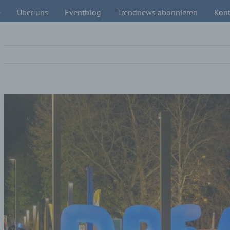
e
Über uns
Eventblog
Trendnews abonnieren
Kont
Zeige
grösseres
Bild