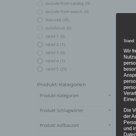
exclude-from-catalog
(0)
exclude-from-search
(0)
featured
(35)
outofstock
(0)
rated-1
(0)
Stand:
rated-2
(1)
Wir f
rated-3
(0)
Nutzu
rated-4
(1)
perso
rated-5
(25)
beson
Anspr
perso
Produkt-Kategorien
perso
Verar
Produkt-Kategorien
Einwi
Produkt Schlagwörter
Die V
der A
Perso
Produkt Aufbauzeit
und i
Daten