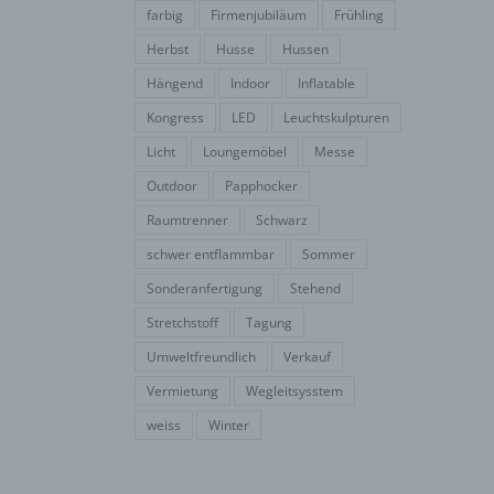
farbig
Firmenjubiläum
Frühling
Herbst
Husse
Hussen
Hängend
Indoor
Inflatable
Kongress
LED
Leuchtskulpturen
Licht
Loungemöbel
Messe
Outdoor
Papphocker
Raumtrenner
Schwarz
schwer entflammbar
Sommer
Sonderanfertigung
Stehend
Stretchstoff
Tagung
Umweltfreundlich
Verkauf
Vermietung
Wegleitsysstem
weiss
Winter