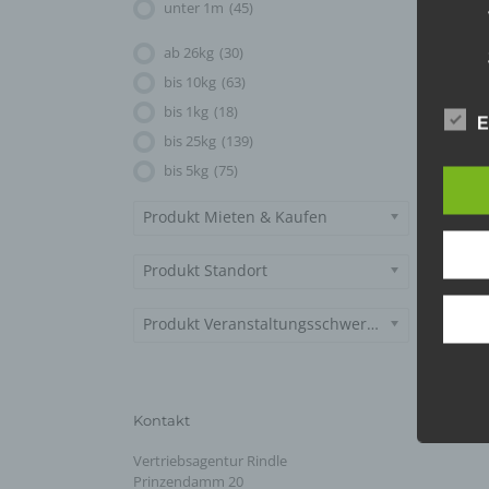
unter 1m
(45)
ab 26kg
(30)
bis 10kg
(63)
bis 1kg
(18)
E
bis 25kg
(139)
bis 5kg
(75)
Produkt Mieten & Kaufen
Produkt Standort
Produkt Veranstaltungsschwerpunkt
Kontakt
Vertriebsagentur Rindle
Prinzendamm 20