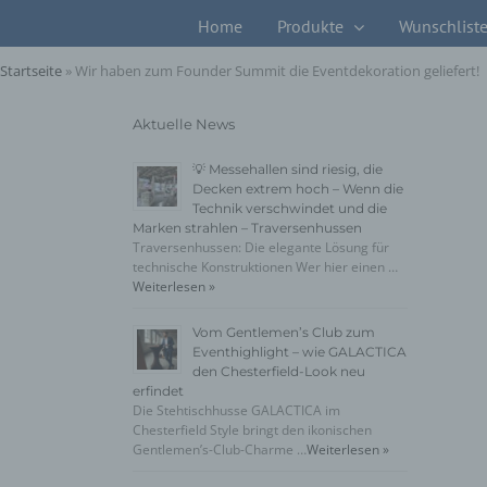
Zum
Home
Produkte
Wunschlist
Inhalt
springen
Startseite
»
Wir haben zum Founder Summit die Eventdekoration geliefert!
Aktuelle News
💡 Messehallen sind riesig, die
Decken extrem hoch – Wenn die
Technik verschwindet und die
Marken strahlen – Traversenhussen
Traversenhussen: Die elegante Lösung für
technische Konstruktionen Wer hier einen …
Weiterlesen »
Vom Gentlemen’s Club zum
Eventhighlight – wie GALACTICA
den Chesterfield-Look neu
erfindet
Die Stehtischhusse GALACTICA im
Chesterfield Style bringt den ikonischen
Gentlemen’s-Club-Charme …
Weiterlesen »