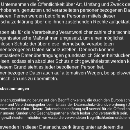
 Unternehmen die Öffentlichkeit über Art, Umfang und Zweck de
rhobenen, genutzten und verarbeiteten personenbezogenen Da
mieren. Ferner werden betroffene Personen mittels dieser
Von
Andrea Rindle
|
29. Mai 2024
|
Dekoration
,
Leuchtobjekte
|
0 Kommenta
schutzerklärung über die ihnen zustehenden Rechte aufgeklärt
aben als für die Verarbeitung Verantwortlicher zahlreiche techn
rganisatorische Maßnahmen umgesetzt, um einen möglichst
Über den Autor:
Andrea Rindle
nlosen Schutz der über diese Internetseite verarbeiteten
nenbezogenen Daten sicherzustellen. Dennoch können
netbasierte Datenübertragungen grundsätzlich Sicherheitslücke
isen, sodass ein absoluter Schutz nicht gewährleistet werden k
iesem Grund steht es jeder betroffenen Person frei,
nenbezogene Daten auch auf alternativen Wegen, beispielswe
Ähnliche Beiträge
onisch, an uns zu übermitteln.
s
Gemeinsam
ffsbestimmungen
Wenn
Märchen
XX
ight
eine
wahr
Leuch
tenschutzerklärung beruht auf den Begrifflichkeiten, die durch den Europäisc
inien- und Verordnungsgeber beim Erlass der Datenschutz-Grundverordnung (
ganze
werden
bei d
erwendet wurden. Unsere Datenschutzerklärung soll sowohl für die Öffentlichk
Stadt im
lassen –
STRI
ür unsere Kunden und Geschäftspartner einfach lesbar und verständlich sein.
 gewährleisten, möchten wir vorab die verwendeten Begrifflichkeiten erläutern
Halloween-
mit dfk
Awar
d-
Fieber ist…
event
202
erwenden in dieser Datenschutzerklärung unter anderem die