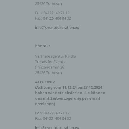
25436 Tornesch
Fon: 04122- 40 71 12
Fax: 04122- 404 84 02
info@eventdekoration.eu
Kontakt
Vertriebsagentur Rindle
Trends for Events
Prinzendamm 20
25436 Tornesch
ACHTUNG:
(Achtung vom 11.12.24 bis 27.12.2024
haben wir Betriebsferien. Sie können
uns mit Zeitverzögerung per email
erreichen)
Fon: 04122- 40 71 12
Fax: 04122- 404 84 02
info@eventdekoration.eu