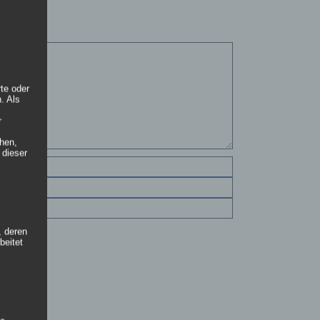
WAS
Look neu
PASSIERT“
erfindet
rte oder
. Als
r
hen,
 dieser
, deren
beitet