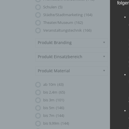
folge
Look neu
Schulen
(5)
erfindet
Städte/Stadtmarketing
(164)
Theater/Museum
(162)
Veranstaltungstechnik
(166)
Produkt Branding
Produkt Einsatzbereich
Produkt Material
ab 10m
(43)
bis 2,4m
(65)
bis 3m
(101)
bis 5m
(146)
bis 7m
(144)
bis 9,99m
(144)