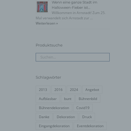
Wenn eine ganze Stadt im
Halloween-Fieber ist…
Willkommen in Arnstadt! Zum 25.
Mal verwandelt sich Arnstadt zur …
Weiterlesen »
Produktsuche
Schlagwörter
2013
2016
2024
Angebot
Aufblasbar
bunt
Bühnenbild
Bühnendekoration
Covid19
Danke
Dekoration
Druck
Eingangdekoration
Eventdekoration