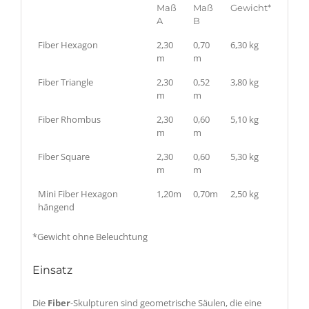
Maß
Maß
Gewicht*
A
B
Fiber Hexagon
2,30
0,70
6,30 kg
m
m
Fiber Triangle
2,30
0,52
3,80 kg
m
m
Fiber Rhombus
2,30
0,60
5,10 kg
m
m
Fiber Square
2,30
0,60
5,30 kg
m
m
Mini Fiber Hexagon
1,20m
0,70m
2,50 kg
hängend
*Gewicht ohne Beleuchtung
Einsatz
Die
Fiber
-Skulpturen sind geometrische Säulen, die eine