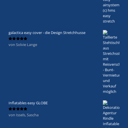
galactica easy cover - die Design Stretchhusse
von Solvie Lange
Bewertet
mit
5
von 5
Inflatables easy GLOBE
von Issels, Sascha
Bewertet
mit
5
von 5