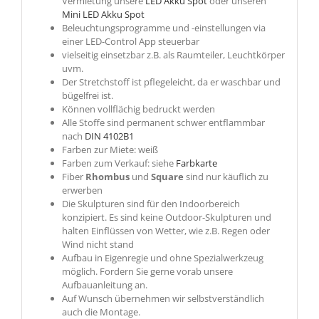
Vermietung unsere
LED Akku Spot
oder unseren
Mini LED Akku Spot
Beleuchtungsprogramme und -einstellungen via
einer LED-Control App steuerbar
vielseitig einsetzbar z.B. als Raumteiler, Leuchtkörper
uvm.
Der Stretchstoff ist pflegeleicht, da er waschbar und
bügelfrei ist.
Können vollflächig bedruckt werden
Alle Stoffe sind permanent schwer entflammbar
nach
DIN 4102B1
Farben zur Miete: weiß
Farben zum Verkauf: siehe
Farbkarte
Fiber
Rhombus
und
Square
sind nur käuflich zu
erwerben
Die Skulpturen sind für den Indoorbereich
konzipiert. Es sind keine Outdoor-Skulpturen und
halten Einflüssen von Wetter, wie z.B. Regen oder
Wind nicht stand
Aufbau in Eigenregie und ohne Spezialwerkzeug
möglich. Fordern Sie gerne vorab unsere
Aufbauanleitung an.
Auf Wunsch übernehmen wir selbstverständlich
auch die Montage.