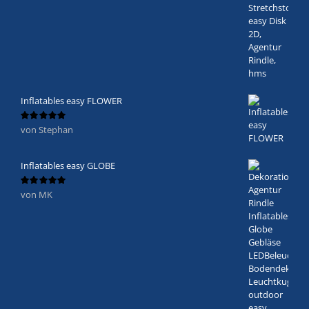
Inflatables easy FLOWER
von Stephan
Bewertet
mit
5
von 5
Inflatables easy GLOBE
von MK
Bewertet
mit
5
von 5