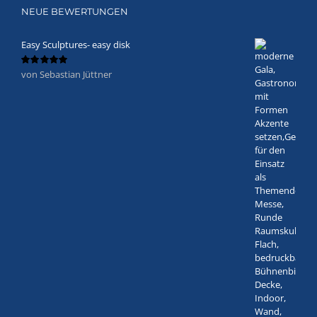
NEUE BEWERTUNGEN
Easy Sculptures- easy disk
von Sebastian Jüttner
Bewertet
mit
5
von 5