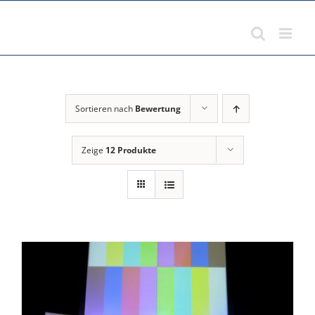
Zum
Inhalt
springen
Sortieren nach
Bewertung
Zeige
12 Produkte