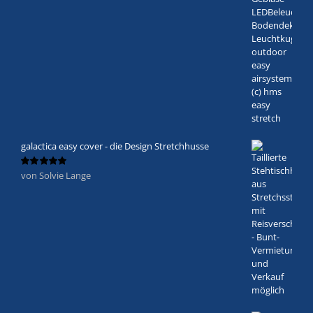
galactica easy cover - die Design Stretchhusse
von Solvie Lange
Bewertet
mit
5
von 5