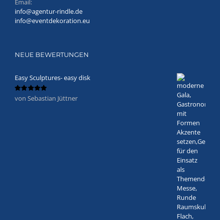
Email:
info@agentur-rindle.de
info@eventdekoration.eu
NEUE BEWERTUNGEN
Easy Sculptures- easy disk
von Sebastian Jüttner
Bewertet
mit
5
von 5