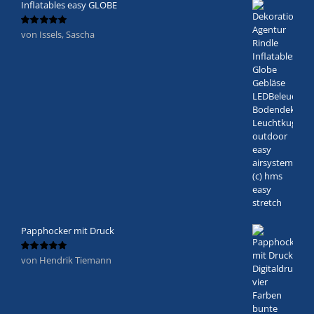
Inflatables easy GLOBE
von Issels, Sascha
Bewertet
mit
5
von 5
Papphocker mit Druck
von Hendrik Tiemann
Bewertet
mit
5
von 5