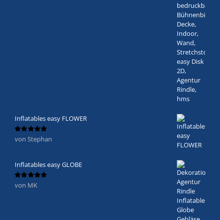
Inflatables easy FLOWER
von Stephan
Bewertet
mit
5
von 5
Inflatables easy GLOBE
von MK
Bewertet
mit
5
von 5