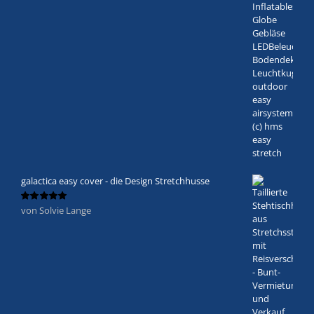
galactica easy cover - die Design Stretchhusse
von Solvie Lange
Bewertet
mit
5
von 5