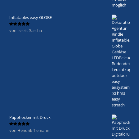
Inflatables easy GLOBE
von Issels, Sascha
Bewertet
mit
5
von 5
Papphocker mit Druck
von Hendrik Tiemann
Bewertet
mit
5
von 5