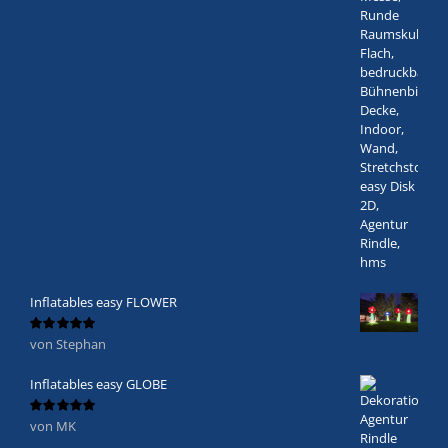
Inflatables easy FLOWER
von Stephan
Bewertet
mit
5
von 5
Inflatables easy GLOBE
von MK
Bewertet
mit
5
von 5