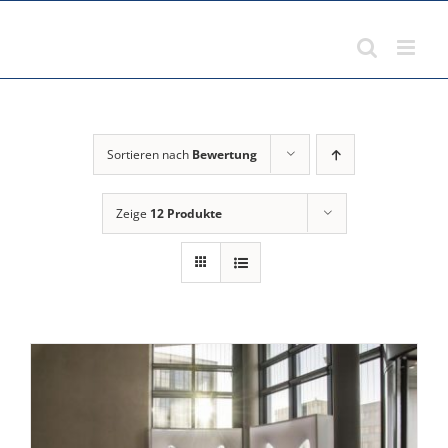
Zum
Inhalt
springen
Sortieren nach
Bewertung
Zeige
12 Produkte