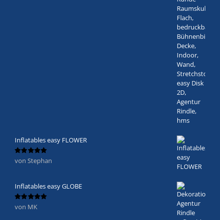
Inflatables easy FLOWER
von Stephan
Bewertet
mit
5
von 5
Inflatables easy GLOBE
von MK
Bewertet
mit
5
von 5