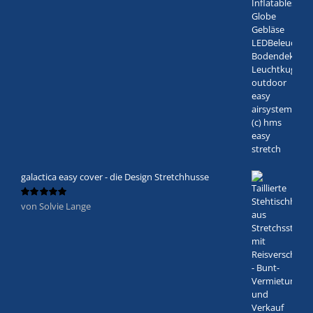
galactica easy cover - die Design Stretchhusse
von Solvie Lange
Bewertet
mit
5
von 5