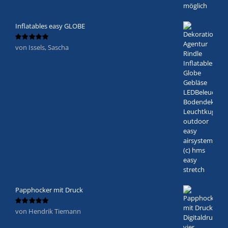
Inflatables easy GLOBE
von Issels, Sascha
Bewertet
mit
5
von 5
Papphocker mit Druck
von Hendrik Tiemann
Bewertet
mit
5
von 5