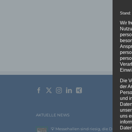
Stand:
Wir f
Nutzu
perso
beson
Anspr
perso
perso
Verar
Einwi
Die V
der A
Perso
und i
Daten
unser
AKTUELLE NEWS
uns e
infor
Daten
💡 Messehallen sind riesig, die Decken