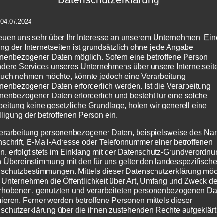
Pappwaben
 04.07.2024
reuen uns sehr über Ihr Interesse an unserem Unternehmen. Ein
ng der Internetseiten ist grundsätzlich ohne jede Angabe
Details
Details
nenbezogener Daten möglich. Sofern eine betroffene Person
dere Services unseres Unternehmens über unsere Internetseite
zur
zur
uch nehmen möchte, könnte jedoch eine Verarbeitung
Wunschliste
Wunschliste
nenbezogener Daten erforderlich werden. Ist die Verarbeitung
nenbezogener Daten erforderlich und besteht für eine solche
beitung keine gesetzliche Grundlage, holen wir generell eine
lligung der betroffenen Person ein.
erarbeitung personenbezogener Daten, beispielsweise des Na
nschrift, E-Mail-Adresse oder Telefonnummer einer betroffenen
PRODUKTSUCHE
IM
n, erfolgt stets im Einklang mit der Datenschutz-Grundverordnu
n Übereinstimmung mit den für uns geltenden landesspezifisch
Age
schutzbestimmungen. Mittels dieser Datenschutzerklärung mö
 Unternehmen die Öffentlichkeit über Art, Umfang und Zweck de
Pr
rhobenen, genutzten und verarbeiteten personenbezogenen Da
254
mieren. Ferner werden betroffene Personen mittels dieser
schutzerklärung über die ihnen zustehenden Rechte aufgeklärt
Tel