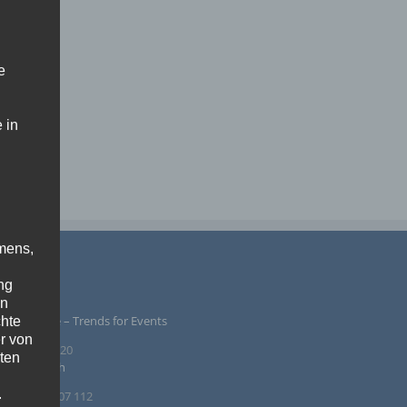
e
 in
mens,
PRESSUM
ng
en
ntur Rindle – Trends for Events
chte
r von
inzendamm 20
ten
36 Tornesch
.
. +49 4122 407 112