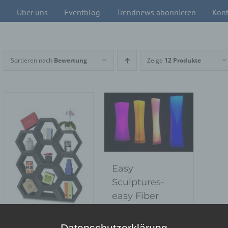
e
Über uns
Eventblog
Trendnews abonnieren
Kont
Sortieren nach
Bewertung
Zeige
12 Produkte
Easy
Sculptures-
easy Fiber
Datenschutzerklärung