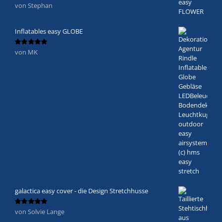
von Stephan
Bewertet
mit
5
von 5
Inflatables easy GLOBE
von MK
Bewertet
mit
5
von 5
galactica easy cover - die Design Stretchhusse
von Solvie Lange
Bewertet
mit
5
von 5