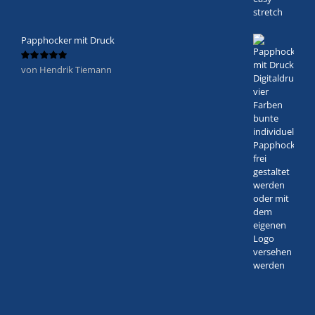
Papphocker mit Druck
von Hendrik Tiemann
Bewertet
mit
5
von 5