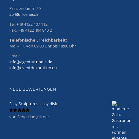
Prinzendamm 20
25436 Tornesch
Tel. +49 4122 407 112
Fax. +49 4122 404 840 2
Telefonische Erreichbarkeit:
Mo. – Fr. von 09:00 Uhr bis 18:00 Uhr
Email:
info@agentur-rindle.de
info@eventdekoration.eu
NEUE BEWERTUNGEN
Easy Sculptures- easy disk
von Sebastian Jüttner
Bewertet
mit
5
von 5