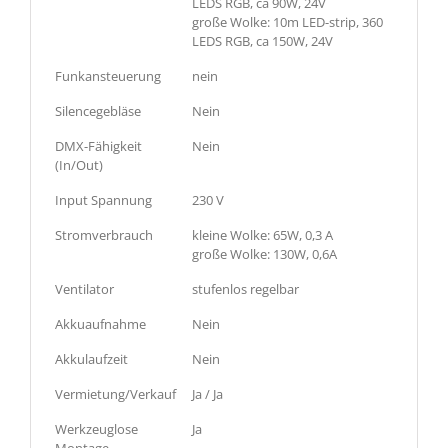
LEDS RGB, ca 90W, 24V
große Wolke: 10m LED-strip, 360
LEDS RGB, ca 150W, 24V
Funkansteuerung
nein
Silencegebläse
Nein
DMX-Fähigkeit
Nein
(In/Out)
Input Spannung
230 V
Stromverbrauch
kleine Wolke: 65W, 0,3 A
große Wolke: 130W, 0,6A
Ventilator
stufenlos regelbar
Akkuaufnahme
Nein
Akkulaufzeit
Nein
Vermietung/Verkauf
Ja / Ja
Werkzeuglose
Ja
Montage