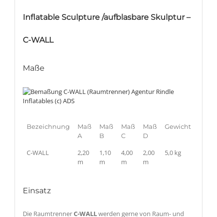
Inflatable Sculpture /aufblasbare Skulptur –
C-WALL
Maße
Bezeichnung
Maß
Maß
Maß
Maß
Gewicht
A
B
C
D
C-WALL
2,20
1,10
4,00
2,00
5,0 kg
m
m
m
m
Einsatz
Die Raumtrenner
C-WALL
werden gerne von Raum- und