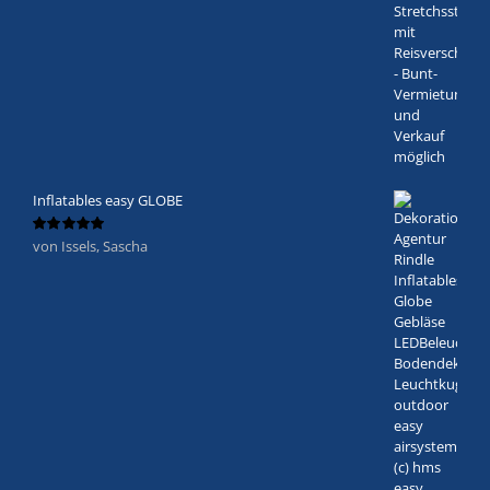
Inflatables easy GLOBE
von Issels, Sascha
Bewertet
mit
5
von 5