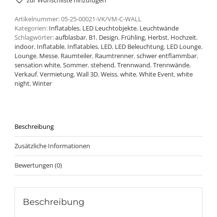
zur Wunschliste hinzufügen
Artikelnummer:
05-25-00021-VK/VM-C-WALL
Kategorien:
Inflatables
,
LED Leuchtobjekte
,
Leuchtwände
Schlagwörter:
aufblasbar
,
B1
,
Design
,
Frühling
,
Herbst
,
Hochzeit
,
indoor
,
Inflatable
,
Inflatables
,
LED
,
LED Beleuchtung
,
LED Lounge
,
Lounge
,
Messe
,
Raumteiler
,
Raumtrenner
,
schwer entflammbar
,
sensation white
,
Sommer
,
stehend
,
Trennwand
,
Trennwände
,
Verkauf
,
Vermietung
,
Wall 3D
,
Weiss
,
white
,
White Event
,
white
night
,
Winter
Beschreibung
Zusätzliche Informationen
Bewertungen (0)
Beschreibung