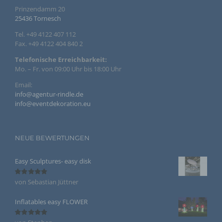
freiwillig für den bestimmten Fall in informierter Weise
Prinzendamm 20
und unmissverständlich abgegebene Willensbekundung
25436 Tornesch
in Form einer Erklärung oder einer sonstigen
eindeutigen bestätigenden Handlung, mit der die
betroffene Person zu verstehen gibt, dass sie mit der
Tel. +49 4122 407 112
Verarbeitung der sie betreffenden personenbezogenen
Fax. +49 4122 404 840 2
Daten einverstanden ist.
Telefonische Erreichbarkeit:
Mo. – Fr. von 09:00 Uhr bis 18:00 Uhr
Name und Anschrift des für die Verarbeitung
Email:
Verantwortlichen
info@agentur-rindle.de
info@eventdekoration.eu
Verantwortlicher im Sinne der Datenschutz-Grundverordnung,
sonstiger in den Mitgliedstaaten der Europäischen Union
geltenden Datenschutzgesetze und anderer Bestimmungen
mit datenschutzrechtlichem Charakter ist die:
NEUE BEWERTUNGEN
Agentur Rindle
Easy Sculptures- easy disk
Andrea Rindle
von Sebastian Jüttner
Bewertet
Prinzendamm 20
mit
5
von 5
25436 Tornesch
Inflatables easy FLOWER
Deutschland