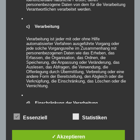
personenbezogene Daten von dem für die Verarbeitung
Verantwortlichen verarbeitet werden.
c) Verarbeitung
Verarbeitung ist jeder mit oder ohne Hilfe
automatisierter Verfahren ausgeführte Vorgang oder
jede solche Vorgangsreihe im Zusammenhang mit
personenbezogenen Daten wie das Erheben, das
Erfassen, die Organisation, das Ordnen, die
Speicherung, die Anpassung oder Veränderung, das
Auslesen, das Abfragen, die Verwendung, die
Offenlegung durch Übermittlung, Verbreitung oder eine
andere Form der Bereitstellung, den Abgleich oder die
Verknüpfung, die Einschränkung, das Löschen oder die
Vernichtung.
Inflatables CUBE WALL
d) Einschränkung der Verarbeitung
Einschränkung der Verarbeitung ist die Markierung
Essenziell
Statistiken
gespeicherter personenbezogener Daten mit dem Ziel,
ihre künftige Verarbeitung einzuschränken.
Details
✓ Akzeptieren
zur Wunschliste