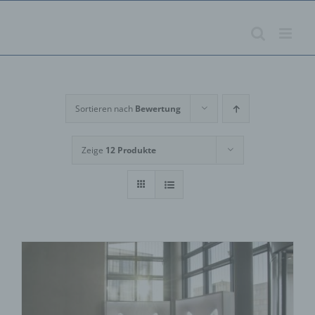
Zum
Inhalt
springen
Sortieren nach
Bewertung
Zeige
12 Produkte