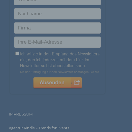
i) Empfänger
Empfänger ist eine natürliche oder juristische Person,
Behörde, Einrichtung oder andere Stelle, der
personenbezogene Daten offengelegt werden,
unabhängig davon, ob es sich bei ihr um einen Dritten
handelt oder nicht. Behörden, die im Rahmen eines
bestimmten Untersuchungsauftrags nach dem
Unionsrecht oder dem Recht der Mitgliedstaaten
möglicherweise personenbezogene Daten erhalten,
gelten jedoch nicht als Empfänger.
j) Dritter
Dritter ist eine natürliche oder juristische Person,
Behörde, Einrichtung oder andere Stelle außer der
betroffenen Person, dem Verantwortlichen, dem
Auftragsverarbeiter und den Personen, die unter der
unmittelbaren Verantwortung des Verantwortlichen oder
des Auftragsverarbeiters befugt sind, die
personenbezogenen Daten zu verarbeiten.
IMPRESSUM
k) Einwilligung
Agentur Rindle – Trends for Events
Einwilligung ist jede von der betroffenen Person