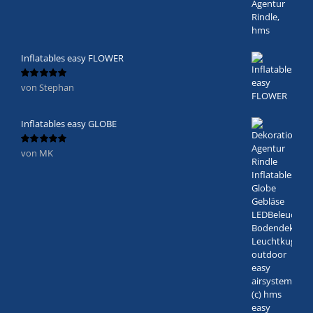
Inflatables easy FLOWER
von Stephan
Bewertet
mit
5
von 5
Inflatables easy GLOBE
von MK
Bewertet
mit
5
von 5