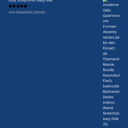
von Sebastian Jüttner
Bewertet
mit
5
von 5