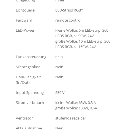
Lichtquelle
LED-Strips RGB*
Farbwahl
remote control
LED-Power
kleine Wolke: 6m LED-strip, 360
LEDS RGB, ca 90W, 24V
große Wolke: 10m LED-strip, 360
LEDS RGB, ca 150W, 24V
Funkansteuerung
nein
Silencegebläse
Nein
DMX-Fähigkeit
Nein
(In/Out)
Input Spannung
230 V
Stromverbrauch
kleine Wolke: 65W, 0,3 A
große Wolke: 130W, 0,6A
Ventilator
stufenlos regelbar
Akkuaufnahme
Nein