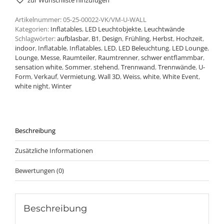
zur Wunschliste hinzufügen
Artikelnummer:
05-25-00022-VK/VM-U-WALL
Kategorien:
Inflatables
,
LED Leuchtobjekte
,
Leuchtwände
Schlagwörter:
aufblasbar
,
B1
,
Design
,
Frühling
,
Herbst
,
Hochzeit
,
indoor
,
Inflatable
,
Inflatables
,
LED
,
LED Beleuchtung
,
LED Lounge
,
Lounge
,
Messe
,
Raumteiler
,
Raumtrenner
,
schwer entflammbar
,
sensation white
,
Sommer
,
stehend
,
Trennwand
,
Trennwände
,
U-
Form
,
Verkauf
,
Vermietung
,
Wall 3D
,
Weiss
,
white
,
White Event
,
white night
,
Winter
Beschreibung
Zusätzliche Informationen
Bewertungen (0)
Beschreibung