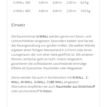
U-WALL 300
3,00 m
3,00 m
2,50 m
8,0 kg
U-WALL 400
4,00 m
4,00 m
2,50 m
10,0 kg
Einsatz
Die Raumtrenner
U-WALL
werden gerne von Raum- und
Lichtarchitekten eingesetzt, besonders beliebt sind Sie bei
der Raumgestaltung von großen Hallen. Die weißen Wände
ergeben einen fertigen Messestand in U-Form oder einen
Loungeraum, der von einer Seite geöffnet ist. Mit anderen
Worten, einfacher geht es nicht. Indoor eingesetzt,
garantieren die aufblasbaren Leuchtwände einmalige
Effekte als Eyecatcher, Raumteiler oder Wegweiser.
Gerne werden Sie auch in Kombination mit
B-WALL
,
C-
WALL
,
M-WALL
,
G-WALL
,
CUBE WALL
eingesetzt.
Alternative empfehlen wir auch
Raumteiler aus Stretchstoff
oder aus Kunststoff
X-Vision
.