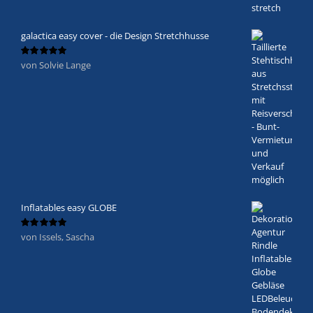
galactica easy cover - die Design Stretchhusse
von Solvie Lange
Bewertet
mit
5
von 5
Inflatables easy GLOBE
von Issels, Sascha
Bewertet
mit
5
von 5