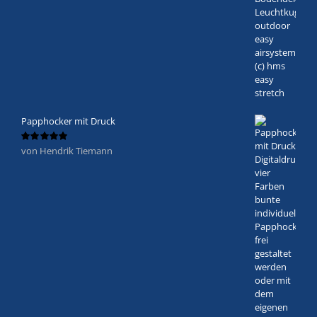
Papphocker mit Druck
von Hendrik Tiemann
Bewertet
mit
5
von 5