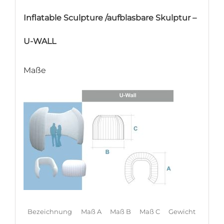
Inflatable Sculpture /aufblasbare Skulptur –
U-WALL
Maße
Bezeichnung
Maß A
Maß B
Maß C
Gewicht