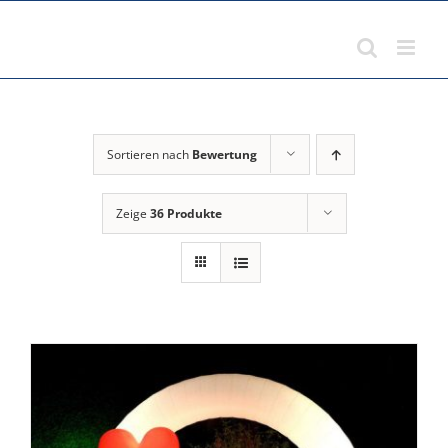
Zum
Inhalt
springen
Sortieren nach
Bewertung
Zeige
36 Produkte