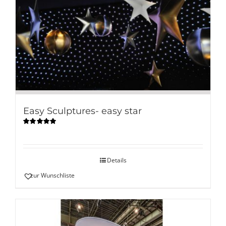
Easy Sculptures- easy star
Bewertet
mit
5.00
von
5
Details
zur Wunschliste