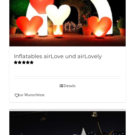
Inflatables airLove und airLovely
Bewertet
mit
5.00
von
5
Details
zur Wunschliste