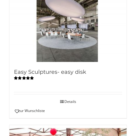
Easy Sculptures- easy disk
Bewertet
mit
5.00
von
5
Details
zur Wunschliste