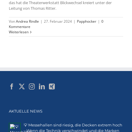
das hat die Theaterwerkstatt Blickwechsel kreiert unter der
Leitung von Thomas Ritter.
Von
Andrea Rindle
|
27. Februar 2024
|
Papphocker
|
0
Kommentare
Weiterlesen
AKTUELLE NEWS
💡 Messehallen sind riesig, die Decken extrem hoch
– Wenn die Technik verschwindet und die Marken