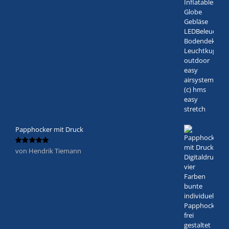
Papphocker mit Druck
von Hendrik Tiemann
Bewertet
mit
5
von 5