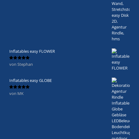
Inflatables easy FLOWER
von Stephan
Bewertet
mit
5
von 5
Inflatables easy GLOBE
von MK
Bewertet
mit
5
von 5