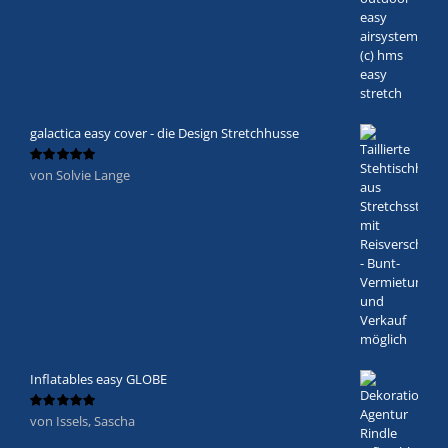
galactica easy cover - die Design Stretchhusse
von Solvie Lange
Bewertet
mit
5
von 5
Inflatables easy GLOBE
von Issels, Sascha
Bewertet
mit
5
von 5