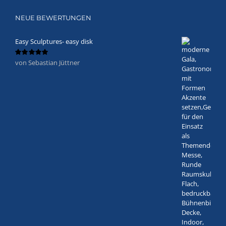
NEUE BEWERTUNGEN
Easy Sculptures- easy disk
von Sebastian Jüttner
Bewertet
mit
5
von 5