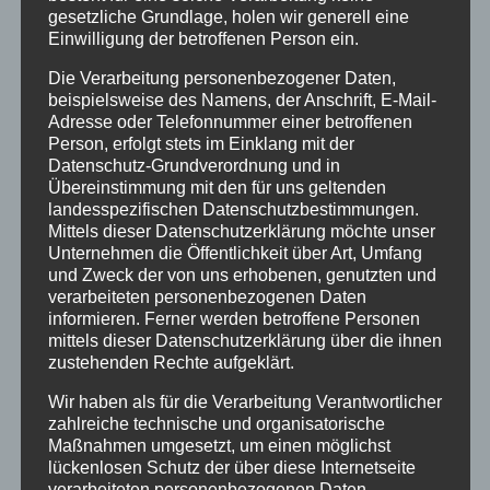
gesetzliche Grundlage, holen wir generell eine
Kostengünstige und einzigartige Stoffverkleidungen für jede Art
Einwilligung der betroffenen Person ein.
von Veranstaltung (Messe, Promotion, Locations u.v.m.).
Raumgestaltung leicht gemacht mit der Konfektionen von extra
Die Verarbeitung personenbezogener Daten,
breite Stoffe für Backdrops, Trennwände und attraktive
beispielsweise des Namens, der Anschrift, E-Mail-
Vorhänge für jede Art von Firmenveranstaltungen.
Adresse oder Telefonnummer einer betroffenen
Person, erfolgt stets im Einklang mit der
Von
Andrea Rindle
|
10. August 2022
|
Allgemein
,
Dekoration
,
Datenschutz-Grundverordnung und in
Sonstiges
,
Stretch&Stoff
|
0 Kommentare
Übereinstimmung mit den für uns geltenden
Weiterlesen
landesspezifischen Datenschutzbestimmungen.
Mittels dieser Datenschutzerklärung möchte unser
Unternehmen die Öffentlichkeit über Art, Umfang
und Zweck der von uns erhobenen, genutzten und
verarbeiteten personenbezogenen Daten
informieren. Ferner werden betroffene Personen
mittels dieser Datenschutzerklärung über die ihnen
zustehenden Rechte aufgeklärt.
Wir haben als für die Verarbeitung Verantwortlicher
zahlreiche technische und organisatorische
Maßnahmen umgesetzt, um einen möglichst
lückenlosen Schutz der über diese Internetseite
verarbeiteten personenbezogenen Daten