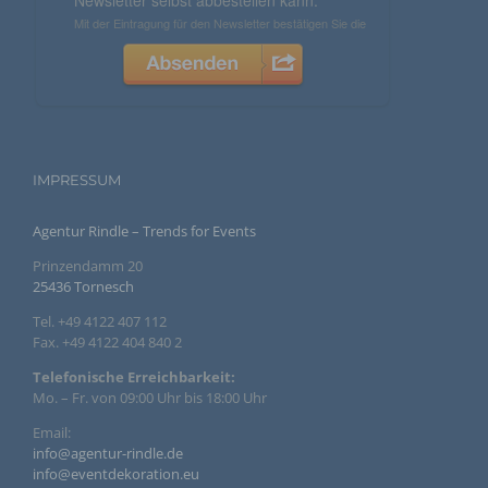
natürliche Person beziehen, zu bewerten,
insbesondere, um Aspekte bezüglich Arbeitsleistung,
wirtschaftlicher Lage, Gesundheit, persönlicher
Vorlieben, Interessen, Zuverlässigkeit, Verhalten,
Aufenthaltsort oder Ortswechsel dieser natürlichen
Person zu analysieren oder vorherzusagen.
f) Pseudonymisierung
IMPRESSUM
Pseudonymisierung ist die Verarbeitung
personenbezogener Daten in einer Weise, auf welche
die personenbezogenen Daten ohne Hinzuziehung
Agentur Rindle – Trends for Events
zusätzlicher Informationen nicht mehr einer
spezifischen betroffenen Person zugeordnet werden
Prinzendamm 20
können, sofern diese zusätzlichen Informationen
25436 Tornesch
gesondert aufbewahrt werden und technischen und
organisatorischen Maßnahmen unterliegen, die
Tel. +49 4122 407 112
gewährleisten, dass die personenbezogenen Daten
nicht einer identifizierten oder identifizierbaren
Fax. +49 4122 404 840 2
natürlichen Person zugewiesen werden.
Telefonische Erreichbarkeit:
Mo. – Fr. von 09:00 Uhr bis 18:00 Uhr
g) Verantwortlicher oder für die Verarbeitung
Email:
Verantwortlicher
info@agentur-rindle.de
info@eventdekoration.eu
Verantwortlicher oder für die Verarbeitung