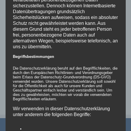
sicherzustellen. Dennoch können Internetbasierte
Datenübertragungen grundsätzlich
Sicherheitslücken aufweisen, sodass ein absoluter
Schutz nicht gewährleistet werden kann. Aus
diesem Grund steht es jeder betroffenen Person
X-VISION – NEU das modulare System für
frei, personenbezogene Daten auch auf
alternativen Wegen, beispielsweise telefonisch, an
Eventdekoration und -möbel
uns zu übermitteln.
X-Vision wurde auf der Best of Event #boe19 vorgestellt und [...]
Begriffsbestimmungen
Die Datenschutzerklärung beruht auf den Begrifflichkeiten, die
Von
Andrea Rindle
|
23. Januar 2019
|
Dekoration
,
Möbel &
durch den Europäischen Richtlinien- und Verordnungsgeber
Equipment
|
0 Kommentare
beim Erlass der Datenschutz-Grundverordnung (DS-GVO)
Weiterlesen
verwendet wurden. Unsere Datenschutzerklärung soll sowohl
für die Öffentlichkeit als auch für unsere Kunden und
Geschäftspartner einfach lesbar und verständlich sein. Um
dies zu gewährleisten, möchten wir vorab die verwendeten
Begrifflichkeiten erläutern.
Wir verwenden in dieser Datenschutzerklärung
unter anderem die folgenden Begriffe: