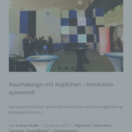
Raumdesign mit Köpfchen – Innolution
systems®
Das neue innolution systems® macht eine neue Raumgestaltung
kinderleicht und [...]
Von
Andrea Rindle
|
22. Januar 2013
|
Allgemein
,
Dekoration
,
Sonstiges
,
Stretch&Stoff
|
0 Kommentare