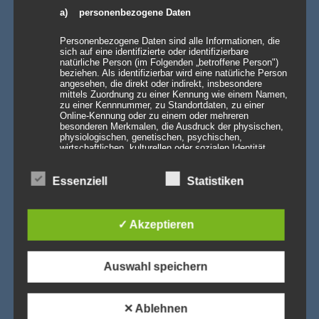
a) personenbezogene Daten
Personenbezogene Daten sind alle Informationen, die
sich auf eine identifizierte oder identifizierbare
natürliche Person (im Folgenden „betroffene Person")
AKTUELLE NEWS
beziehen. Als identifizierbar wird eine natürliche Person
angesehen, die direkt oder indirekt, insbesondere
mittels Zuordnung zu einer Kennung wie einem Namen,
💡 Messehallen sind riesig, die Decken extrem hoch
zu einer Kennnummer, zu Standortdaten, zu einer
– Wenn die Technik verschwindet und die Marken
Online-Kennung oder zu einem oder mehreren
strahlen – Traversenhussen
besonderen Merkmalen, die Ausdruck der physischen,
physiologischen, genetischen, psychischen,
Traversenhussen: Die elegante Lösung für technische Konstruktionen
wirtschaftlichen, kulturellen oder sozialen Identität
Wer hier einen [...]
Weiterlesen »
dieser natürlichen Person sind, identifiziert werden
kann.
Vom Gentlemen’s Club zum Eventhighlight – wie
Essenziell
Statistiken
GALACTICA den Chesterfield-Look neu erfindet
Die Stehtischhusse GALACTICA im Chesterfield Style bringt
b) betroffene Person
den ikonischen Gentlemen’s-Club-Charme [...]
Weiterlesen »
✓ Akzeptieren
Betroffene Person ist jede identifizierte oder
Wenn eine ganze Stadt im Halloween-Fieber ist…
identifizierbare natürliche Person, deren
personenbezogene Daten von dem für die Verarbeitung
Willkommen in Arnstadt! Zum 25. Mal verwandelt sich
Auswahl speichern
Verantwortlichen verarbeitet werden.
Arnstadt zur [...]
Weiterlesen »
c) Verarbeitung
✕ Ablehnen