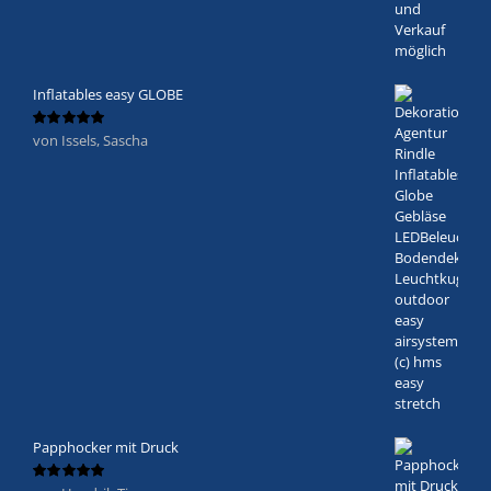
Inflatables easy GLOBE
von Issels, Sascha
Bewertet
mit
5
von 5
Papphocker mit Druck