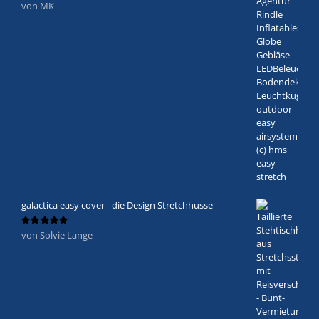
von MK
Bewertet
mit
5
von 5
galactica easy cover - die Design Stretchhusse
von Solvie Lange
Bewertet
mit
5
von 5