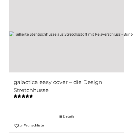
galactica easy cover – die Design
Stretchhusse
Bewertet
mit
5.00
von
5
Details
zur Wunschliste