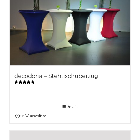
decodoria – Stehtischüberzug
Bewertet
mit
5.00
von
5
Details
zur Wunschliste