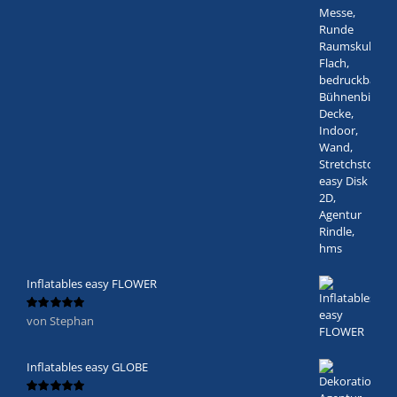
Inflatables easy FLOWER
von Stephan
Bewertet
mit
5
von 5
Inflatables easy GLOBE