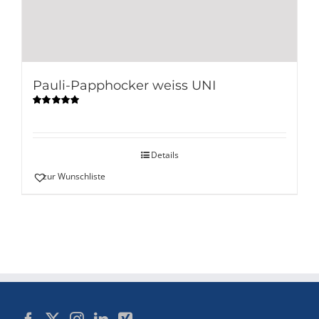
Pauli-Papphocker weiss UNI
Bewertet
mit
4.90
von
5
Details
zur Wunschliste