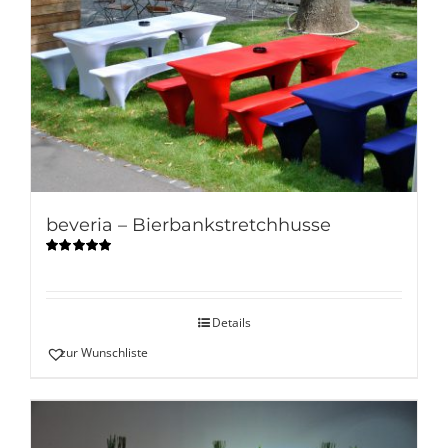
beveria – Bierbankstretchhusse
Bewertet
mit
5.00
von
5
Details
zur Wunschliste