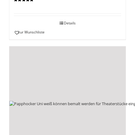
Bewertet
mit
5.00
von
5
Details
zur Wunschliste