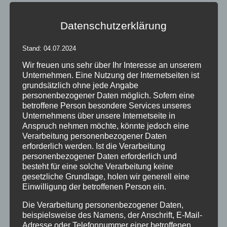
Bewertet
mit
5.00
von
5
Datenschutzerklärung
Details
zur Wunschliste
Stand: 04.07.2024
Wir freuen uns sehr über Ihr Interesse an unserem
Unternehmen. Eine Nutzung der Internetseiten ist
grundsätzlich ohne jede Angabe
personenbezogener Daten möglich. Sofern eine
betroffene Person besondere Services unseres
Unternehmens über unsere Internetseite in
Anspruch nehmen möchte, könnte jedoch eine
Verarbeitung personenbezogener Daten
erforderlich werden. Ist die Verarbeitung
personenbezogener Daten erforderlich und
besteht für eine solche Verarbeitung keine
gesetzliche Grundlage, holen wir generell eine
Einwilligung der betroffenen Person ein.
Die Verarbeitung personenbezogener Daten,
decodoria – Stehtischüberzug
beispielsweise des Namens, der Anschrift, E-Mail-
Adresse oder Telefonnummer einer betroffenen