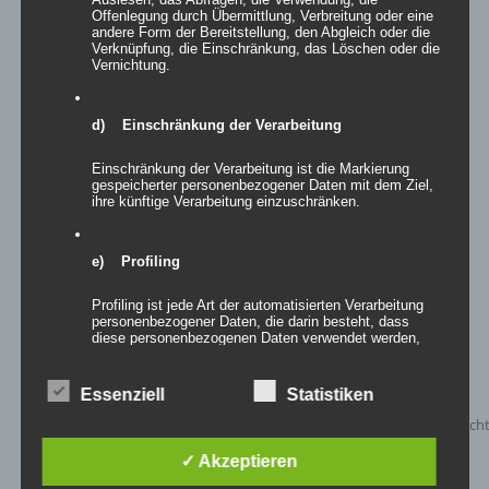
Offenlegung durch Übermittlung, Verbreitung oder eine
andere Form der Bereitstellung, den Abgleich oder die
Verknüpfung, die Einschränkung, das Löschen oder die
Vernichtung.
Inflatables AIRNUMBER
Bewertet
d) Einschränkung der Verarbeitung
mit
5.00
von
5
Einschränkung der Verarbeitung ist die Markierung
Details
gespeicherter personenbezogener Daten mit dem Ziel,
ihre künftige Verarbeitung einzuschränken.
zur Wunschliste
e) Profiling
Profiling ist jede Art der automatisierten Verarbeitung
personenbezogener Daten, die darin besteht, dass
diese personenbezogenen Daten verwendet werden,
um bestimmte persönliche Aspekte, die sich auf eine
natürliche Person beziehen, zu bewerten,
insbesondere, um Aspekte bezüglich Arbeitsleistung,
Essenziell
Statistiken
wirtschaftlicher Lage, Gesundheit, persönlicher
Vorlieben, Interessen, Zuverlässigkeit, Verhalten,
Aufenthaltsort oder Ortswechsel dieser natürlichen
Person zu analysieren oder vorherzusagen.
✓ Akzeptieren