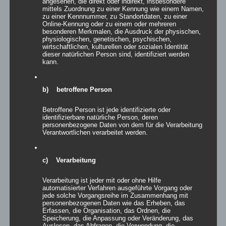
angesehen, die direkt oder indirekt, insbesondere
mittels Zuordnung zu einer Kennung wie einem Namen,
zu einer Kennnummer, zu Standortdaten, zu einer
LED Akku Ball
Online-Kennung oder zu einem oder mehreren
besonderen Merkmalen, die Ausdruck der physischen,
physiologischen, genetischen, psychischen,
Bewertet
mit
5.00
von
wirtschaftlichen, kulturellen oder sozialen Identität
5
dieser natürlichen Person sind, identifiziert werden
kann.
Details
zur Wunschliste
b) betroffene Person
Betroffene Person ist jede identifizierte oder
identifizierbare natürliche Person, deren
personenbezogene Daten von dem für die Verarbeitung
Verantwortlichen verarbeitet werden.
c) Verarbeitung
Verarbeitung ist jeder mit oder ohne Hilfe
automatisierter Verfahren ausgeführte Vorgang oder
jede solche Vorgangsreihe im Zusammenhang mit
personenbezogenen Daten wie das Erheben, das
Erfassen, die Organisation, das Ordnen, die
Speicherung, die Anpassung oder Veränderung, das
Auslesen, das Abfragen, die Verwendung, die