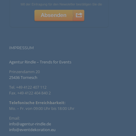
Verantwortlicher im Sinne der Datenschutz-Grundverordnung,
sonstiger in den Mitgliedstaaten der Europäischen Union
geltenden Datenschutzgesetze und anderer Bestimmungen
mit datenschutzrechtlichem Charakter ist die:
Agentur Rindle
Andrea Rindle
Prinzendamm 20
IMPRESSUM
25436 Tornesch
Agentur Rindle – Trends for Events
Deutschland
Prinzendamm 20
25436 Tornesch
494122407112
Tel. +49 4122 407 112
E-Mail: info@eventdekoration.eu
Fax. +49 4122 404 840 2
Cookies / SessionStorage / LocalStorage
Telefonische Erreichbarkeit:
Mo. – Fr. von 09:00 Uhr bis 18:00 Uhr
Die Internetseiten verwenden teilweise so genannte Cookies,
Email:
LocalStorage und SessionStorage. Dies dient dazu, unser
Angebot nutzerfreundlicher, effektiver und sicherer zu
info@agentur-rindle.de
machen. Local Storage und SessionStorage ist eine
info@eventdekoration.eu
Technologie, mit welcher ihr Browser Daten auf Ihrem