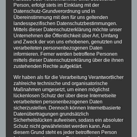
Bewertet
Person, erfolgt stets im Einklang mit der
mit
5.00
von
Datenschutz-Grundverordnung und in
5
Übereinstimmung mit den für uns geltenden
Details
landesspezifischen Datenschutzbestimmungen.
Mittels dieser Datenschutzerklärung möchte unser
zur Wunschliste
Unternehmen die Öffentlichkeit über Art, Umfang
und Zweck der von uns erhobenen, genutzten und
verarbeiteten personenbezogenen Daten
informieren. Ferner werden betroffene Personen
mittels dieser Datenschutzerklärung über die ihnen
zustehenden Rechte aufgeklärt.
Wir haben als für die Verarbeitung Verantwortlicher
zahlreiche technische und organisatorische
Maßnahmen umgesetzt, um einen möglichst
lückenlosen Schutz der über diese Internetseite
verarbeiteten personenbezogenen Daten
sicherzustellen. Dennoch können Internetbasierte
Datenübertragungen grundsätzlich
Sicherheitslücken aufweisen, sodass ein absoluter
Schutz nicht gewährleistet werden kann. Aus
beveria – Bierbankstretchhusse
diesem Grund steht es jeder betroffenen Person