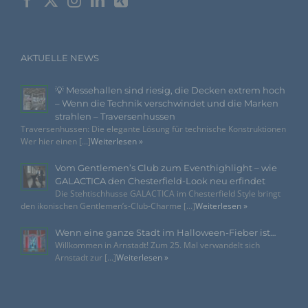
bestimmten Kriterien seiner Benennung nach dem
Unionsrecht oder dem Recht der Mitgliedstaaten
vorgesehen werden.
AKTUELLE NEWS
h) Auftragsverarbeiter
💡 Messehallen sind riesig, die Decken extrem hoch
Auftragsverarbeiter ist eine natürliche oder juristische
Person, Behörde, Einrichtung oder andere Stelle, die
– Wenn die Technik verschwindet und die Marken
personenbezogene Daten im Auftrag des
strahlen – Traversenhussen
Verantwortlichen verarbeitet.
Traversenhussen: Die elegante Lösung für technische Konstruktionen
Wer hier einen [...]
Weiterlesen »
i) Empfänger
Vom Gentlemen’s Club zum Eventhighlight – wie
GALACTICA den Chesterfield-Look neu erfindet
Empfänger ist eine natürliche oder juristische Person,
Die Stehtischhusse GALACTICA im Chesterfield Style bringt
Behörde, Einrichtung oder andere Stelle, der
den ikonischen Gentlemen’s-Club-Charme [...]
Weiterlesen »
personenbezogene Daten offengelegt werden,
unabhängig davon, ob es sich bei ihr um einen Dritten
handelt oder nicht. Behörden, die im Rahmen eines
Wenn eine ganze Stadt im Halloween-Fieber ist…
bestimmten Untersuchungsauftrags nach dem
Willkommen in Arnstadt! Zum 25. Mal verwandelt sich
Unionsrecht oder dem Recht der Mitgliedstaaten
Arnstadt zur [...]
Weiterlesen »
möglicherweise personenbezogene Daten erhalten,
gelten jedoch nicht als Empfänger.