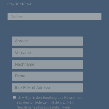
j) Dritter
PRODUKTSUCHE
Dritter ist eine natürliche oder juristische Person,
Behörde, Einrichtung oder andere Stelle außer der
betroffenen Person, dem Verantwortlichen, dem
Auftragsverarbeiter und den Personen, die unter der
unmittelbaren Verantwortung des Verantwortlichen oder
des Auftragsverarbeiters befugt sind, die
personenbezogenen Daten zu verarbeiten.
k) Einwilligung
Einwilligung ist jede von der betroffenen Person
freiwillig für den bestimmten Fall in informierter Weise
und unmissverständlich abgegebene Willensbekundung
in Form einer Erklärung oder einer sonstigen
eindeutigen bestätigenden Handlung, mit der die
betroffene Person zu verstehen gibt, dass sie mit der
Verarbeitung der sie betreffenden personenbezogenen
Daten einverstanden ist.
Name und Anschrift des für die Verarbeitung
Verantwortlichen