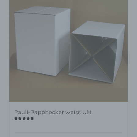
Pauli-Papphocker weiss UNI
Bewertet
mit
4.90
von
5