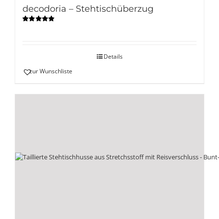
decodoria – Stehtischüberzug
Bewertet
mit
5.00
von
5
Details
zur Wunschliste