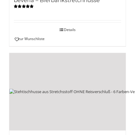
beveria – Bierbankstretchhusse
Bewertet
mit
5.00
von
5
Details
zur Wunschliste