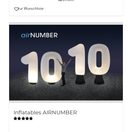
zur Wunschliste
Inflatables AIRNUMBER
Bewertet
mit
5.00
von
5