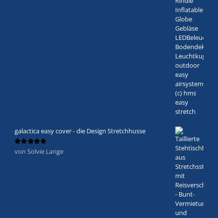
mit
5
von 5
galactica easy cover - die Design Stretchhusse
von Solvie Lange
Bewertet
mit
5
von 5