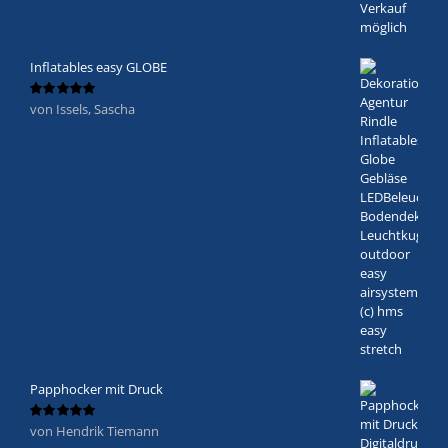
Inflatables easy GLOBE
von Issels, Sascha
Bewertet
mit
5
von 5
Papphocker mit Druck
von Hendrik Tiemann
Bewertet
mit
5
von 5