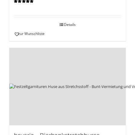
Bewertet
mit
5.00
von
5
Details
zur Wunschliste