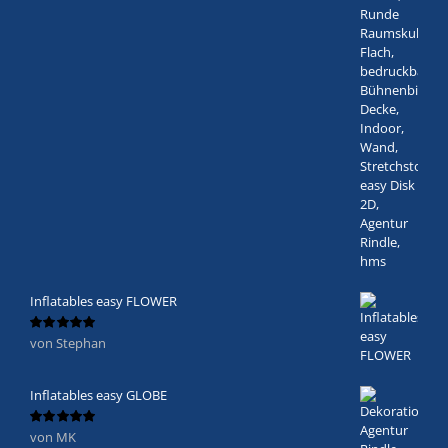
Inflatables easy FLOWER
von Stephan
Bewertet
mit
5
von 5
Inflatables easy GLOBE
von MK
Bewertet