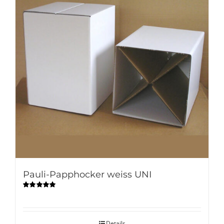
Pauli-Papphocker weiss UNI
Bewertet
mit
4.90
von
5
Details