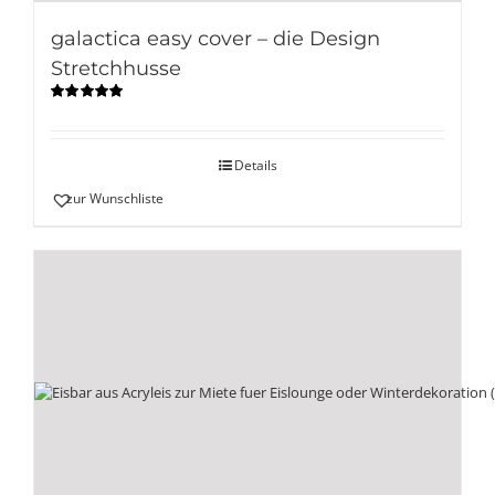
galactica easy cover – die Design
Stretchhusse
Bewertet
mit
5.00
von
5
Details
zur Wunschliste