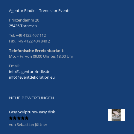
Agentur Rindle – Trends for Events
Prinzendamm 20
25436 Tornesch
Tel. +49 4122 407 112
Fax. +49 4122 404 840 2
Telefonische Erreichbarkeit:
Mo. – Fr. von 09:00 Uhr bis 18:00 Uhr
Email:
info@agentur-rindle.de
info@eventdekoration.eu
NEUE BEWERTUNGEN
Easy Sculptures- easy disk
von Sebastian Jüttner
Bewertet
mit
5
von 5