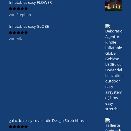
Inflatables easy FLOWER
von Stephan
Bewertet
mit
5
von 5
Inflatables easy GLOBE
von MK
Bewertet
mit
5
von 5
galactica easy cover - die Design Stretchhusse