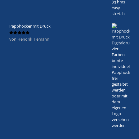
Papphocker mit Druck
von Hendrik Tiemann
Bewertet
mit
5
von 5