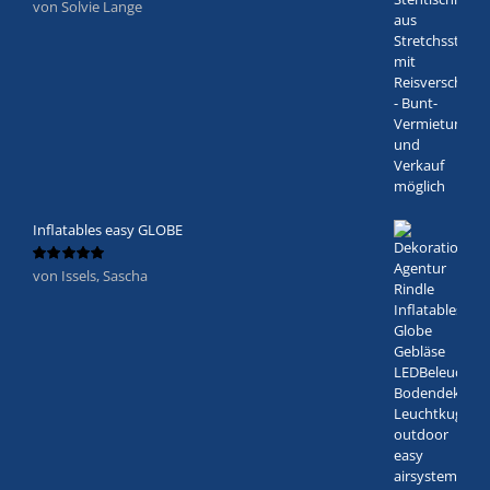
von Solvie Lange
Bewertet
mit
5
von 5
Inflatables easy GLOBE
von Issels, Sascha
Bewertet
mit
5
von 5