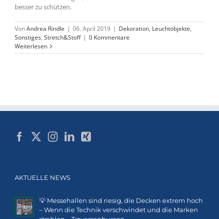
besser zu schützen.
Von
Andrea Rindle
|
06. April 2019
|
Dekoration
,
Leuchtobjekte
,
Sonstiges
,
Stretch&Stoff
|
0 Kommentare
Weiterlesen
AKTUELLE NEWS
💡 Messehallen sind riesig, die Decken extrem hoch
– Wenn die Technik verschwindet und die Marken