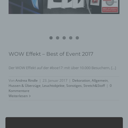
WOW Effekt – Best of Event 2017
Der WOW Effekt auf der #boe17: mit über 10.000 Besuchern, [...]
Von
Andrea Rindle
|
23. Januar 2017
|
Dekoration
,
Allgemein
,
Hussen & Überzüge
,
Leuchtobjekte
,
Sonstiges
,
Stretch&Stoff
|
0
Kommentare
Weiterlesen