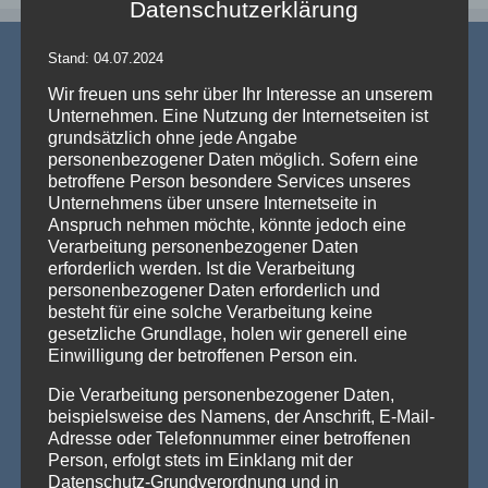
Datenschutzerklärung
Stand: 04.07.2024
Wir freuen uns sehr über Ihr Interesse an unserem
Unternehmen. Eine Nutzung der Internetseiten ist
grundsätzlich ohne jede Angabe
personenbezogener Daten möglich. Sofern eine
AKTUELLE NEWS
betroffene Person besondere Services unseres
Unternehmens über unsere Internetseite in
💡 Messehallen sind riesig, die Decken extrem hoch
Anspruch nehmen möchte, könnte jedoch eine
– Wenn die Technik verschwindet und die Marken
Verarbeitung personenbezogener Daten
strahlen – Traversenhussen
erforderlich werden. Ist die Verarbeitung
Traversenhussen: Die elegante Lösung für technische Konstruktionen
personenbezogener Daten erforderlich und
Wer hier einen [...]
Weiterlesen »
besteht für eine solche Verarbeitung keine
gesetzliche Grundlage, holen wir generell eine
Vom Gentlemen’s Club zum Eventhighlight – wie
Einwilligung der betroffenen Person ein.
GALACTICA den Chesterfield-Look neu erfindet
Die Stehtischhusse GALACTICA im Chesterfield Style bringt
Die Verarbeitung personenbezogener Daten,
den ikonischen Gentlemen’s-Club-Charme [...]
Weiterlesen »
beispielsweise des Namens, der Anschrift, E-Mail-
Adresse oder Telefonnummer einer betroffenen
Wenn eine ganze Stadt im Halloween-Fieber ist…
Person, erfolgt stets im Einklang mit der
Willkommen in Arnstadt! Zum 25. Mal verwandelt sich
Datenschutz-Grundverordnung und in
Arnstadt zur [...]
Weiterlesen »