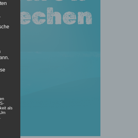
ten
.
ische
n
ann.
ise
hen
DS-
eit als
 Um
.