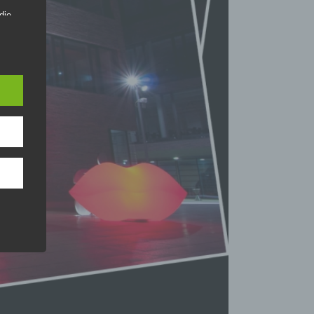
die
re Form
s
zogener
en, die
, zu
er
ten,
r