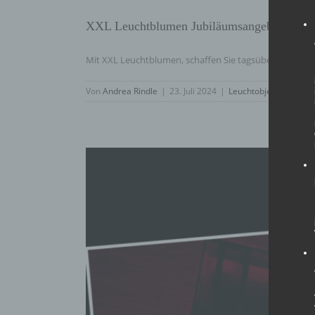
XXL Leuchtblumen Jubiläumsangebot – Wir
Mit XXL Leuchtblumen, schaffen Sie tagsüber und nach
Von
Andrea Rindle
|
23. Juli 2024
|
Leuchtobjekte
,
Dekora