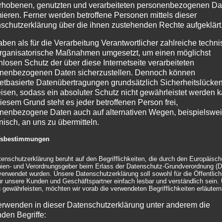
rhobenen, genutzten und verarbeiteten personenbezogenen Da
mieren. Ferner werden betroffene Personen mittels dieser
schutzerklärung über die ihnen zustehenden Rechte aufgeklärt
aben als für die Verarbeitung Verantwortlicher zahlreiche techn
rganisatorische Maßnahmen umgesetzt, um einen möglichst
nlosen Schutz der über diese Internetseite verarbeiteten
nenbezogenen Daten sicherzustellen. Dennoch können
netbasierte Datenübertragungen grundsätzlich Sicherheitslücke
isen, sodass ein absoluter Schutz nicht gewährleistet werden k
iesem Grund steht es jeder betroffenen Person frei,
nenbezogene Daten auch auf alternativen Wegen, beispielswe
onisch, an uns zu übermitteln.
ffsbestimmungen
tenschutzerklärung beruht auf den Begrifflichkeiten, die durch den Europäisc
inien- und Verordnungsgeber beim Erlass der Datenschutz-Grundverordnung (
erwendet wurden. Unsere Datenschutzerklärung soll sowohl für die Öffentlichk
ür unsere Kunden und Geschäftspartner einfach lesbar und verständlich sein.
 gewährleisten, möchten wir vorab die verwendeten Begrifflichkeiten erläutern
erwenden in dieser Datenschutzerklärung unter anderem die
nden Begriffe: