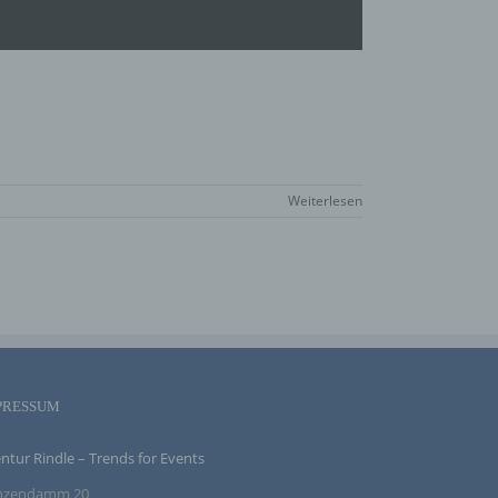
eise,
werden
n und
n, dass
Weiterlesen
der
egeben,
n
PRESSUM
chtung
chen
ntur Rindle – Trends for Events
inzendamm 20