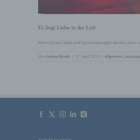
Es liegt Liebe in der Luft
Wenn ich an Liebe und Veranstaltungen denke, dann natü
Von
Andrea Rindle
|
17. April 2013
|
Allgemein
,
Leuchtob