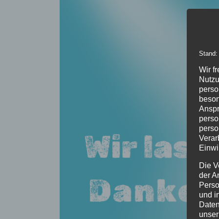
Stand:
Wir f
Nutzu
perso
beson
Anspr
perso
perso
Verar
Einwi
Die V
der A
Perso
und i
Daten
unser