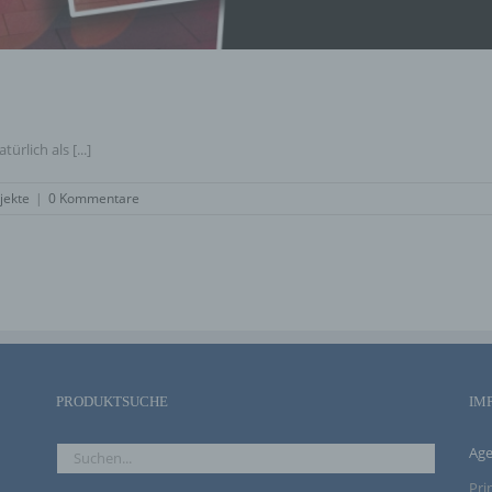
Pseudonymisierung ist die Verarbeitung personenbezogener Daten in einer W
auf welche die personenbezogenen Daten ohne Hinzuziehung zusätzlicher
Informationen nicht mehr einer spezifischen betroffenen Person zugeordnet 
können, sofern diese zusätzlichen Informationen gesondert aufbewahrt werde
technischen und organisatorischen Maßnahmen unterliegen, die gewährleiste
die personenbezogenen Daten nicht einer identifizierten oder identifizierbaren
natürlichen Person zugewiesen werden.
rlich als [...]
g) Verantwortlicher oder für die Verarbeitung Verantwortlicher
jekte
|
0 Kommentare
Verantwortlicher oder für die Verarbeitung Verantwortlicher ist die natürliche o
juristische Person, Behörde, Einrichtung oder andere Stelle, die allein oder
gemeinsam mit anderen über die Zwecke und Mittel der Verarbeitung von
personenbezogenen Daten entscheidet. Sind die Zwecke und Mittel dieser
Verarbeitung durch das Unionsrecht oder das Recht der Mitgliedstaaten vorg
so kann der Verantwortliche beziehungsweise können die bestimmten Kriterie
seiner Benennung nach dem Unionsrecht oder dem Recht der Mitgliedstaaten
vorgesehen werden.
h) Auftragsverarbeiter
PRODUKTSUCHE
IM
Auftragsverarbeiter ist eine natürliche oder juristische Person, Behörde, Einri
oder andere Stelle, die personenbezogene Daten im Auftrag des Verantwortli
Age
verarbeitet.
Pr