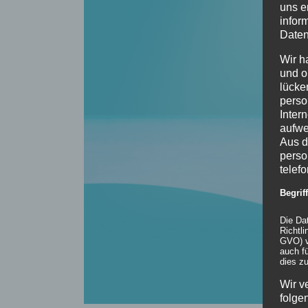
uns e
infor
Daten
Wir h
und o
lücke
perso
Inter
aufwe
Aus d
perso
telef
Begri
Die Da
Richtl
GVO) v
auch f
dies zu
Wir v
folge