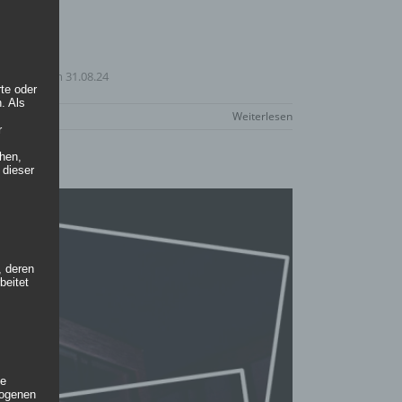
bot bis zum 31.08.24
rte oder
. Als
Weiterlesen
r
hen,
 dieser
, deren
beitet
te
zogenen