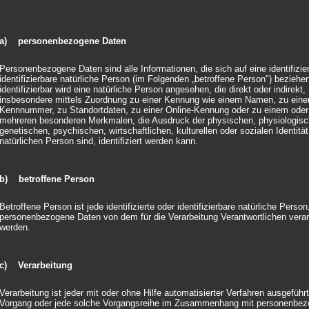
 lassen Blumen sprechen
a) personenbezogene Daten
ts eine Sommerliche Stimmung. Profitieren sie von unserem Jubiläumsange
Personenbezogene Daten sind alle Informationen, die sich auf eine identifizie
identifizierbare natürliche Person (im Folgenden „betroffene Person") beziehen
tion
|
0 Kommentare
identifizierbar wird eine natürliche Person angesehen, die direkt oder indirekt,
insbesondere mittels Zuordnung zu einer Kennung wie einem Namen, zu eine
Kennnummer, zu Standortdaten, zu einer Online-Kennung oder zu einem oder
mehreren besonderen Merkmalen, die Ausdruck der physischen, physiologisc
genetischen, psychischen, wirtschaftlichen, kulturellen oder sozialen Identität
natürlichen Person sind, identifiziert werden kann.
b) betroffene Person
Betroffene Person ist jede identifizierte oder identifizierbare natürliche Person
personenbezogene Daten von dem für die Verarbeitung Verantwortlichen verar
werden.
c) Verarbeitung
Verarbeitung ist jeder mit oder ohne Hilfe automatisierter Verfahren ausgeführ
Vorgang oder jede solche Vorgangsreihe im Zusammenhang mit personenbe