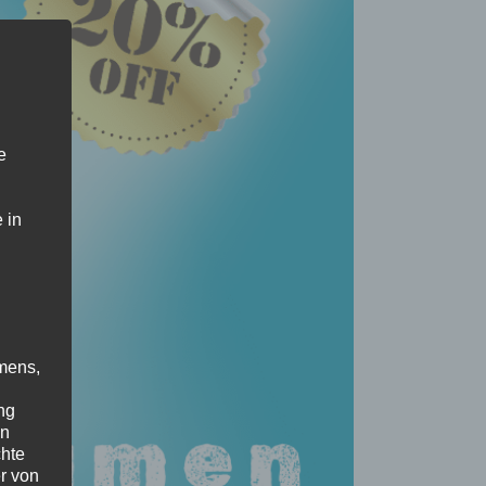
e
 in
mens,
ng
en
chte
r von