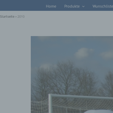
Zum
Home
Produkte
Wunschlist
Inhalt
springen
Startseite
»
2010