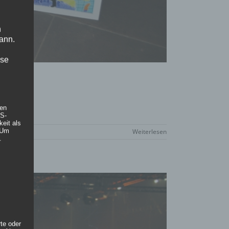
n
ann.
ise
hen
DS-
eit als
 Um
Weiterlesen
.
rte oder