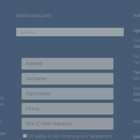
g) Verantwortlicher oder für die Verarbeitung Verantwortlicher
PRODUKTSUCHE
IM
Verantwortlicher oder für die Verarbeitung Verantwortlicher ist die natürliche o
Age
juristische Person, Behörde, Einrichtung oder andere Stelle, die allein oder
gemeinsam mit anderen über die Zwecke und Mittel der Verarbeitung von
Pr
personenbezogenen Daten entscheidet. Sind die Zwecke und Mittel dieser
Verarbeitung durch das Unionsrecht oder das Recht der Mitgliedstaaten vorg
254
so kann der Verantwortliche beziehungsweise können die bestimmten Kriterie
seiner Benennung nach dem Unionsrecht oder dem Recht der Mitgliedstaaten
Tel
vorgesehen werden.
Fax
Tel
h) Auftragsverarbeiter
Mo.
Ema
Auftragsverarbeiter ist eine natürliche oder juristische Person, Behörde, Einri
oder andere Stelle, die personenbezogene Daten im Auftrag des Verantwortli
inf
ht
verarbeitet.
inf
eu
i) Empfänger
t
»
NE
Empfänger ist eine natürliche oder juristische Person, Behörde, Einrichtung o
andere Stelle, der personenbezogene Daten offengelegt werden, unabhängig 
ber
Eas
ob es sich bei ihr um einen Dritten handelt oder nicht. Behörden, die im Rah