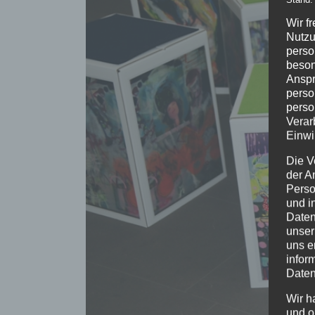
Wir f
Nutzu
perso
beson
Anspr
perso
perso
Verar
Einwi
Die V
der A
Perso
und i
Daten
unser
uns e
infor
Daten
Wir h
und o