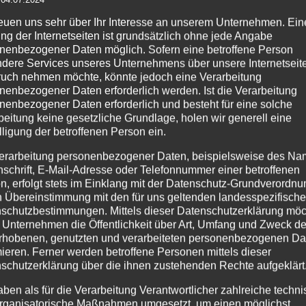
reuen uns sehr über Ihr Interesse an unserem Unternehmen. Ein
ng der Internetseiten ist grundsätzlich ohne jede Angabe
nenbezogener Daten möglich. Sofern eine betroffene Person
dere Services unseres Unternehmens über unsere Internetseite
uch nehmen möchte, könnte jedoch eine Verarbeitung
nenbezogener Daten erforderlich werden. Ist die Verarbeitung
nenbezogener Daten erforderlich und besteht für eine solche
beitung keine gesetzliche Grundlage, holen wir generell eine
lligung der betroffenen Person ein.
erarbeitung personenbezogener Daten, beispielsweise des Na
nschrift, E-Mail-Adresse oder Telefonnummer einer betroffenen
n, erfolgt stets im Einklang mit der Datenschutz-Grundverordnu
n Übereinstimmung mit den für uns geltenden landesspezifisch
schutzbestimmungen. Mittels dieser Datenschutzerklärung mö
 Unternehmen die Öffentlichkeit über Art, Umfang und Zweck de
rhobenen, genutzten und verarbeiteten personenbezogenen Da
mieren. Ferner werden betroffene Personen mittels dieser
schutzerklärung über die ihnen zustehenden Rechte aufgeklärt
aben als für die Verarbeitung Verantwortlicher zahlreiche techn
rganisatorische Maßnahmen umgesetzt, um einen möglichst