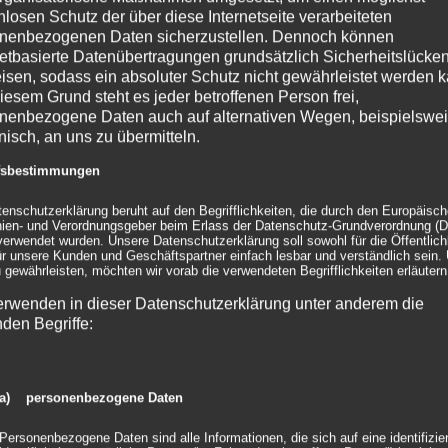
nlosen Schutz der über diese Internetseite verarbeiteten
nenbezogenen Daten sicherzustellen. Dennoch können
netbasierte Datenübertragungen grundsätzlich Sicherheitslücke
isen, sodass ein absoluter Schutz nicht gewährleistet werden k
iesem Grund steht es jeder betroffenen Person frei,
nenbezogene Daten auch auf alternativen Wegen, beispielswe
onisch, an uns zu übermitteln.
it Druck ab 10 Stück
ffsbestimmungen
tenschutzerklärung beruht auf den Begrifflichkeiten, die durch den Europäisc
wenn es um [...]
inien- und Verordnungsgeber beim Erlass der Datenschutz-Grundverordnung (
erwendet wurden. Unsere Datenschutzerklärung soll sowohl für die Öffentlichk
ür unsere Kunden und Geschäftspartner einfach lesbar und verständlich sein.
 & Equipment
,
Papphocker
|
0 Kommentare
 gewährleisten, möchten wir vorab die verwendeten Begrifflichkeiten erläutern
erwenden in dieser Datenschutzerklärung unter anderem die
nden Begriffe:
a) personenbezogene Daten
Personenbezogene Daten sind alle Informationen, die sich auf eine identifizie