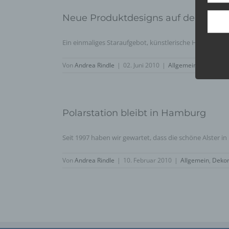
Neue Produktdesigns auf der größ
Ein einmaliges Staraufgebot, künstlerische Höchstleist
Von
Andrea Rindle
|
02. Juni 2010
|
Allgemein
,
Dekoratio
Polarstation bleibt in Hamburg
Seit 1997 haben wir gewartet, dass die schöne Alster in [.
Von
Andrea Rindle
|
10. Februar 2010
|
Allgemein
,
Dekor