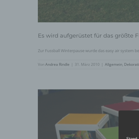
Es wird aufgerüstet für das größte 
Zur Fussball Winterpause wurde das easy air system berei
Von
Andrea Rindle
|
31. März 2010
|
Allgemein
,
Dekorat
Stand: