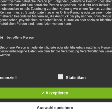
identifizierbare natürliche Person (im Folgenden „betroffene Person") beziehen
identifizierbar wird eine natürliche Person angesehen, die direkt oder indirekt,
insbesondere mittels Zuordnung zu einer Kennung wie einem Namen, zu eine
Kennnummer, zu Standortdaten, zu einer Online-Kennung oder zu einem oder
mehreren besonderen Merkmalen, die Ausdruck der physischen, physiologisc
genetischen, psychischen, wirtschaftlichen, kulturellen oder sozialen Identität
natürlichen Person sind, identifiziert werden kann.
b) betroffene Person
Betroffene Person ist jede identifizierte oder identifizierbare natürliche Person
personenbezogene Daten von dem für die Verarbeitung Verantwortlichen verar
werden.
c) Verarbeitung
ssenziell
Statistiken
Verarbeitung ist jeder mit oder ohne Hilfe automatisierter Verfahren ausgeführ
Vorgang oder jede solche Vorgangsreihe im Zusammenhang mit personenbe
Daten wie das Erheben, das Erfassen, die Organisation, das Ordnen, die
Speicherung, die Anpassung oder Veränderung, das Auslesen, das Abfragen, 
✓ Akzeptieren
Verwendung, die Offenlegung durch Übermittlung, Verbreitung oder eine ande
der Bereitstellung, den Abgleich oder die Verknüpfung, die Einschränkung, da
Löschen oder die Vernichtung.
Auswahl speichern