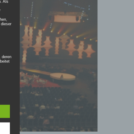
. Als
r
hen,
 dieser
, deren
beitet
te
zogenen
die
re Form
s