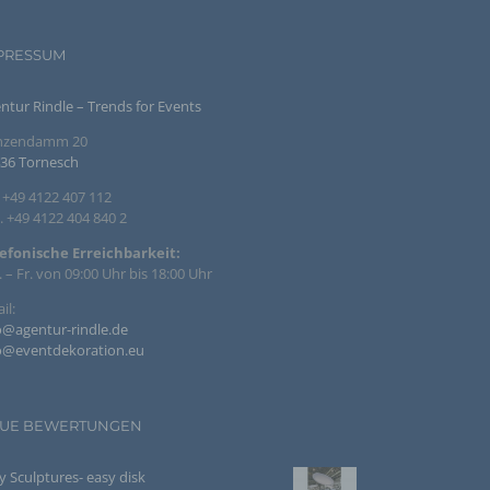
PRESSUM
der
ntur Rindle – Trends for Events
inzendamm 20
egeben,
36 Tornesch
n
. +49 4122 407 112
. +49 4122 404 840 2
efonische Erreichbarkeit:
 – Fr. von 09:00 Uhr bis 18:00 Uhr
il:
chtung
chen
o@agentur-rindle.de
o@eventdekoration.eu
UE BEWERTUNGEN
der
davon,
y Sculptures- easy disk
men