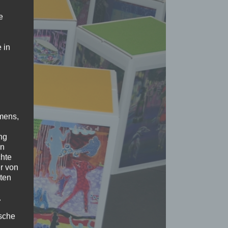
e
 in
mens,
ng
en
chte
r von
ten
.
ische