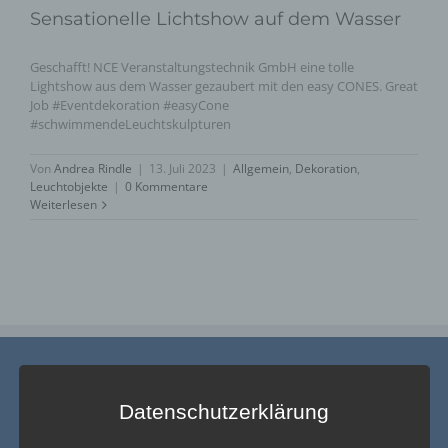
Sensationelle Lichtshow auf dem Wasser
Geschafft! NCE Veranstaltungstechnik GmbH eine tolle
Lightshow aus dem Wasser gezaubert mit den easy CONES. Great
Job #Eventdekoration #easyCone
#schwimmendeLeuchtskulpturen
Von
Andrea Rindle
|
13. Juli 2023
|
Allgemein
,
Dekoration
,
Leuchtobjekte
|
0 Kommentare
Weiterlesen
Datenschutzerklärung