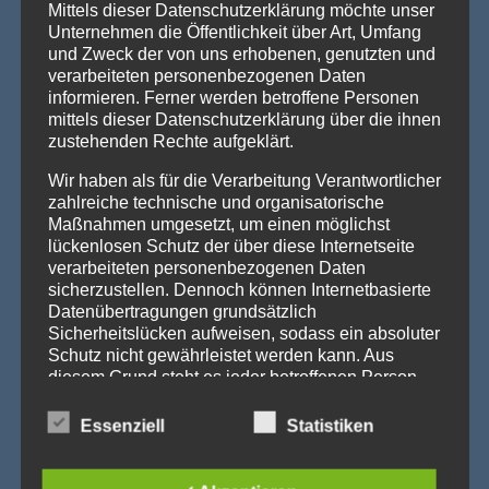
Mittels dieser Datenschutzerklärung möchte unser
Unternehmen die Öffentlichkeit über Art, Umfang
und Zweck der von uns erhobenen, genutzten und
verarbeiteten personenbezogenen Daten
informieren. Ferner werden betroffene Personen
mittels dieser Datenschutzerklärung über die ihnen
zustehenden Rechte aufgeklärt.
Wir haben als für die Verarbeitung Verantwortlicher
zahlreiche technische und organisatorische
Maßnahmen umgesetzt, um einen möglichst
lückenlosen Schutz der über diese Internetseite
verarbeiteten personenbezogenen Daten
sicherzustellen. Dennoch können Internetbasierte
Datenübertragungen grundsätzlich
Sicherheitslücken aufweisen, sodass ein absoluter
Schutz nicht gewährleistet werden kann. Aus
diesem Grund steht es jeder betroffenen Person
frei, personenbezogene Daten auch auf
alternativen Wegen, beispielsweise telefonisch, an
Essenziell
Statistiken
uns zu übermitteln.
Begriffsbestimmungen