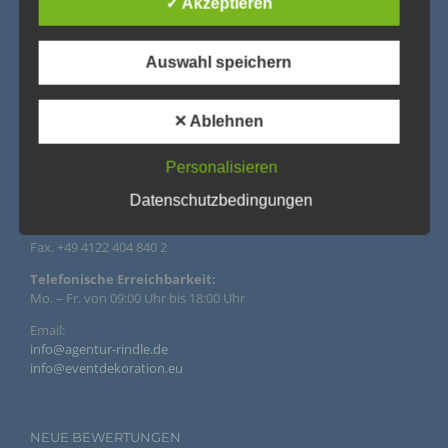
✓ Akzeptieren
Die Datenschutzerklärung beruht auf den Begrifflichkeiten, die
durch den Europäischen Richtlinien- und Verordnungsgeber
beim Erlass der Datenschutz-Grundverordnung (DS-GVO)
Auswahl speichern
verwendet wurden. Unsere Datenschutzerklärung soll sowohl
für die Öffentlichkeit als auch für unsere Kunden und
IMPRESSUM
Geschäftspartner einfach lesbar und verständlich sein. Um
✕ Ablehnen
dies zu gewährleisten, möchten wir vorab die verwendeten
Begrifflichkeiten erläutern.
Agentur Rindle – Trends for Events
Personalisieren
Wir verwenden in dieser Datenschutzerklärung
Prinzendamm 20
unter anderem die folgenden Begriffe:
25436 Tornesch
Datenschutzbedingungen
Tel. +49 4122 407 112
Fax. +49 4122 404 840 2
a) personenbezogene Daten
Telefonische Erreichbarkeit:
Mo. – Fr. von 09:00 Uhr bis 18:00 Uhr
Personenbezogene Daten sind alle Informationen, die
sich auf eine identifizierte oder identifizierbare
Email:
natürliche Person (im Folgenden „betroffene Person")
beziehen. Als identifizierbar wird eine natürliche Person
info@agentur-rindle.de
angesehen, die direkt oder indirekt, insbesondere
info@eventdekoration.eu
mittels Zuordnung zu einer Kennung wie einem Namen,
zu einer Kennnummer, zu Standortdaten, zu einer
Online-Kennung oder zu einem oder mehreren
besonderen Merkmalen, die Ausdruck der physischen,
NEUE BEWERTUNGEN
physiologischen, genetischen, psychischen,