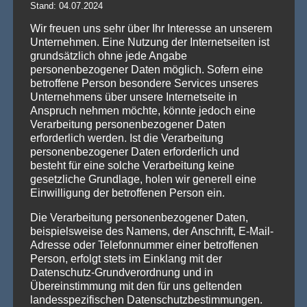
Stand: 04.07.2024
AKTUELLE NEWS
Wir freuen uns sehr über Ihr Interesse an unserem
Unternehmen. Eine Nutzung der Internetseiten ist
💡 Messehallen sind riesig, die Decken extrem hoch
grundsätzlich ohne jede Angabe
– Wenn die Technik verschwindet und die Marken
personenbezogener Daten möglich. Sofern eine
strahlen – Traversenhussen
betroffene Person besondere Services unseres
Traversenhussen: Die elegante Lösung für technische Konstruktionen
Unternehmens über unsere Internetseite in
Wer hier einen [...]
Weiterlesen »
Anspruch nehmen möchte, könnte jedoch eine
Verarbeitung personenbezogener Daten
Vom Gentlemen’s Club zum Eventhighlight – wie
erforderlich werden. Ist die Verarbeitung
GALACTICA den Chesterfield-Look neu erfindet
personenbezogener Daten erforderlich und
Die Stehtischhusse GALACTICA im Chesterfield Style bringt
besteht für eine solche Verarbeitung keine
den ikonischen Gentlemen’s-Club-Charme [...]
Weiterlesen »
gesetzliche Grundlage, holen wir generell eine
Wenn eine ganze Stadt im Halloween-Fieber ist…
Einwilligung der betroffenen Person ein.
Willkommen in Arnstadt! Zum 25. Mal verwandelt sich
Arnstadt zur [...]
Weiterlesen »
Die Verarbeitung personenbezogener Daten,
beispielsweise des Namens, der Anschrift, E-Mail-
Adresse oder Telefonnummer einer betroffenen
Person, erfolgt stets im Einklang mit der
Datenschutz-Grundverordnung und in
PRODUKTSUCHE
Übereinstimmung mit den für uns geltenden
landesspezifischen Datenschutzbestimmungen.