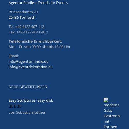
Agentur Rindle – Trends for Events
Prinzendamm 20
25436 Tornesch
Tel. +49 4122 407 112
Fax. +49 4122 404 840 2
Telefonische Erreichbarkeit:
Mo. – Fr. von 09:00 Uhr bis 18:00 Uhr
Email:
info@agentur-rindle.de
info@eventdekoration.eu
NEUE BEWERTUNGEN
Easy Sculptures- easy disk
von Sebastian Jüttner
Bewertet
mit
5
von 5