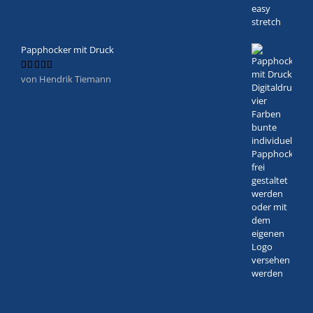
Papphocker mit Druck
von Hendrik Tiemann
Bewertet
mit
5
von 5