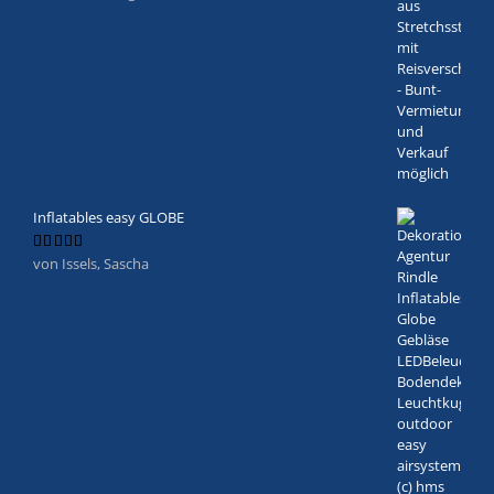
mit
5
von 5
Inflatables easy GLOBE
von Issels, Sascha
Bewertet
mit
5
von 5