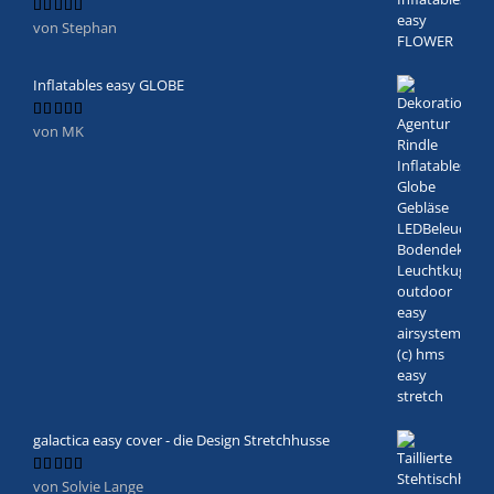
von Stephan
Bewertet
mit
5
von 5
Inflatables easy GLOBE
von MK
Bewertet
mit
5
von 5
galactica easy cover - die Design Stretchhusse
von Solvie Lange
Bewertet