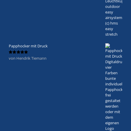
Papphocker mit Druck
von Hendrik Tiemann
Bewertet
mit
5
von 5