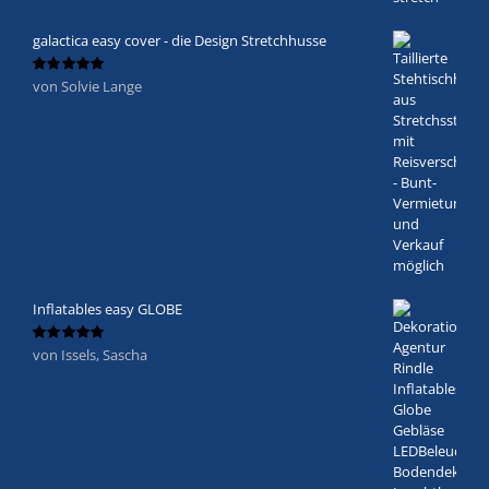
galactica easy cover - die Design Stretchhusse
von Solvie Lange
Bewertet
mit
5
von 5
Inflatables easy GLOBE
von Issels, Sascha
Bewertet
mit
5
von 5