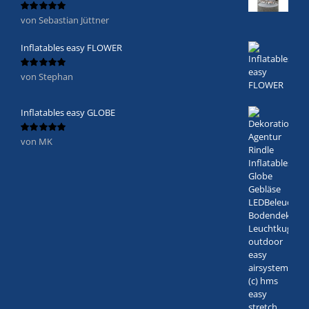
von Sebastian Jüttner
Bewertet
mit
5
von 5
Inflatables easy FLOWER
von Stephan
Bewertet
mit
5
von 5
Inflatables easy GLOBE
von MK
Bewertet
mit
5
von 5