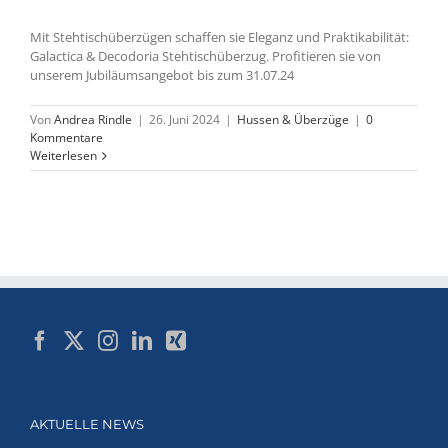
Mit Stehtischüberzügen schaffen sie Eleganz und Praktikabilität:
Galactica & Decodoria Stehtischüberzug. Profitieren sie von
unserem Jubiläumsangebot bis zum 31.07.24
Von
Andrea Rindle
|
26. Juni 2024
|
Hussen & Überzüge
|
0
Kommentare
Weiterlesen
AKTUELLE NEWS