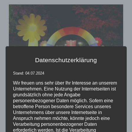
Datenschutzerklärung
Stand: 04.07.2024
Wir freuen uns sehr über Ihr Interesse an unserem
Unternehmen. Eine Nutzung der Internetseiten ist
Einmal durch den Regenbogen laufen,…
grundsätzlich ohne jede Angabe
personenbezogener Daten möglich. Sofern eine
betroffene Person besondere Services unseres
Einmal durch den Regenbogen laufen, das wollte ich als Kind [...]
Unternehmens über unsere Internetseite in
Anspruch nehmen möchte, könnte jedoch eine
Von
Andrea Rindle
|
07. Oktober 2016
|
Leuchtobjekte
|
0
Verarbeitung personenbezogener Daten
Kommentare
erforderlich werden. Ist die Verarbeitung
Weiterlesen