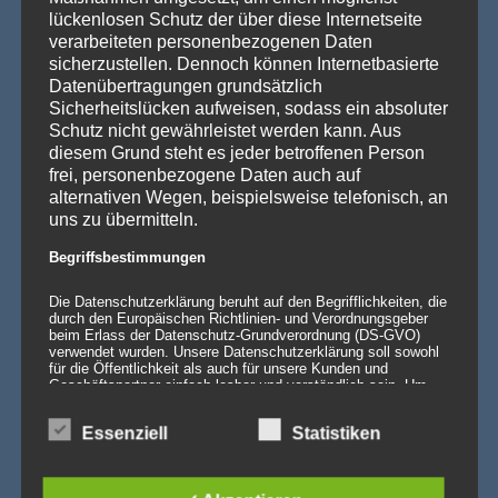
Die Stehtischhusse GALACTICA im Chesterfield Style bringt
lückenlosen Schutz der über diese Internetseite
den ikonischen Gentlemen’s-Club-Charme [...]
Weiterlesen »
verarbeiteten personenbezogenen Daten
sicherzustellen. Dennoch können Internetbasierte
Wenn eine ganze Stadt im Halloween-Fieber ist…
Datenübertragungen grundsätzlich
Willkommen in Arnstadt! Zum 25. Mal verwandelt sich
Sicherheitslücken aufweisen, sodass ein absoluter
Arnstadt zur [...]
Weiterlesen »
Schutz nicht gewährleistet werden kann. Aus
diesem Grund steht es jeder betroffenen Person
frei, personenbezogene Daten auch auf
alternativen Wegen, beispielsweise telefonisch, an
PRODUKTSUCHE
uns zu übermitteln.
Begriffsbestimmungen
Die Datenschutzerklärung beruht auf den Begrifflichkeiten, die
durch den Europäischen Richtlinien- und Verordnungsgeber
beim Erlass der Datenschutz-Grundverordnung (DS-GVO)
verwendet wurden. Unsere Datenschutzerklärung soll sowohl
für die Öffentlichkeit als auch für unsere Kunden und
Geschäftspartner einfach lesbar und verständlich sein. Um
dies zu gewährleisten, möchten wir vorab die verwendeten
Begrifflichkeiten erläutern.
Essenziell
Statistiken
Wir verwenden in dieser Datenschutzerklärung
unter anderem die folgenden Begriffe: