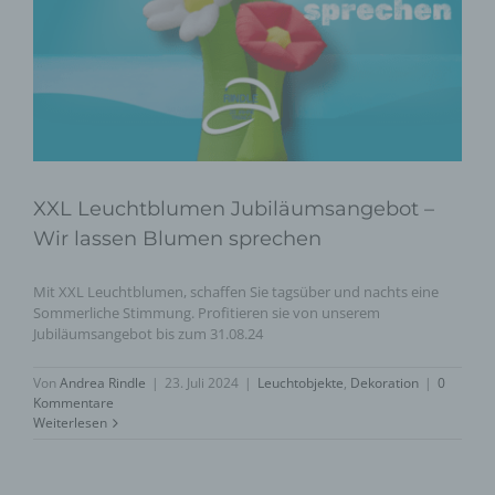
XXL Leuchtblumen Jubiläumsangebot –
Wir lassen Blumen sprechen
Mit XXL Leuchtblumen, schaffen Sie tagsüber und nachts eine
Sommerliche Stimmung. Profitieren sie von unserem
Jubiläumsangebot bis zum 31.08.24
Von
Andrea Rindle
|
23. Juli 2024
|
Leuchtobjekte
,
Dekoration
|
0
Kommentare
Weiterlesen