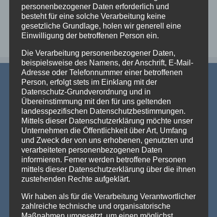
personenbezogener Daten erforderlich und
besteht für eine solche Verarbeitung keine
gesetzliche Grundlage, holen wir generell eine
Einwilligung der betroffenen Person ein.
Die Verarbeitung personenbezogener Daten,
beispielsweise des Namens, der Anschrift, E-Mail-
Adresse oder Telefonnummer einer betroffenen
Person, erfolgt stets im Einklang mit der
Datenschutz-Grundverordnung und in
Übereinstimmung mit den für uns geltenden
landesspezifischen Datenschutzbestimmungen.
Mittels dieser Datenschutzerklärung möchte unser
AKTUELLE NEWS
Unternehmen die Öffentlichkeit über Art, Umfang
und Zweck der von uns erhobenen, genutzten und
verarbeiteten personenbezogenen Daten
💡 Messehallen sind riesig, die Decken extrem hoch
informieren. Ferner werden betroffene Personen
– Wenn die Technik verschwindet und die Marken
mittels dieser Datenschutzerklärung über die ihnen
strahlen – Traversenhussen
Traversenhussen: Die elegante Lösung für technische Konstruktionen
zustehenden Rechte aufgeklärt.
Wer hier einen [...]
Weiterlesen »
Wir haben als für die Verarbeitung Verantwortlicher
zahlreiche technische und organisatorische
Vom Gentlemen’s Club zum Eventhighlight – wie
GALACTICA den Chesterfield-Look neu erfindet
Maßnahmen umgesetzt, um einen möglichst