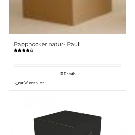
Papphocker natur- Pauli
Bewertet
mit
4.00
von 5
Details
zur Wunschliste