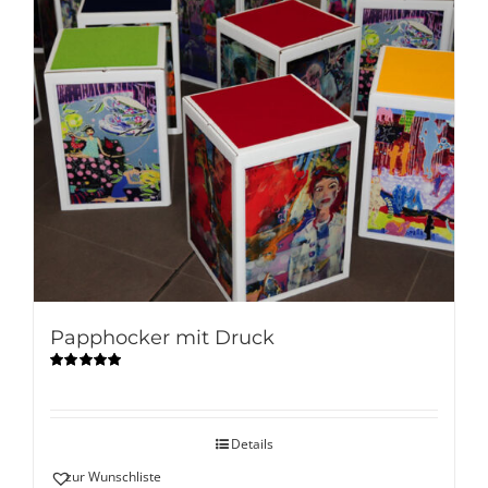
Papphocker mit Druck
Bewertet
mit
5.00
von
5
Details
zur Wunschliste