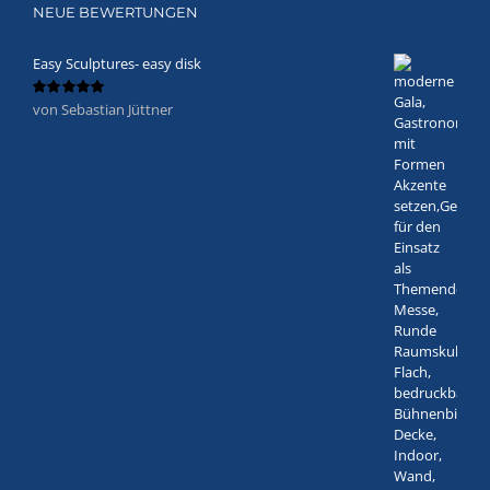
NEUE BEWERTUNGEN
Easy Sculptures- easy disk
von Sebastian Jüttner
Bewertet
mit
5
von 5