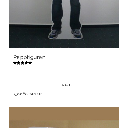
Pappfiguren
Bewertet
mit
5.00
von
5
Details
zur Wunschliste