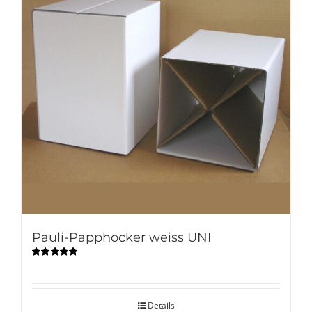
Pauli-Papphocker weiss UNI
Bewertet
mit
4.90
von
5
Details