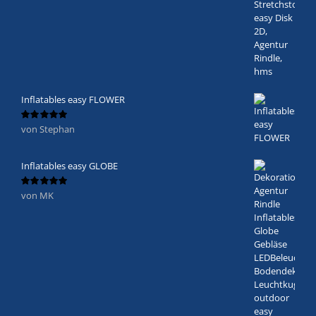
Inflatables easy FLOWER
von Stephan
Bewertet
mit
5
von 5
Inflatables easy GLOBE
von MK
Bewertet
mit
5
von 5