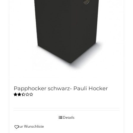
Papphocker schwarz- Pauli Hocker
Bewertet
mit
2.33
von 5
Details
zur Wunschliste