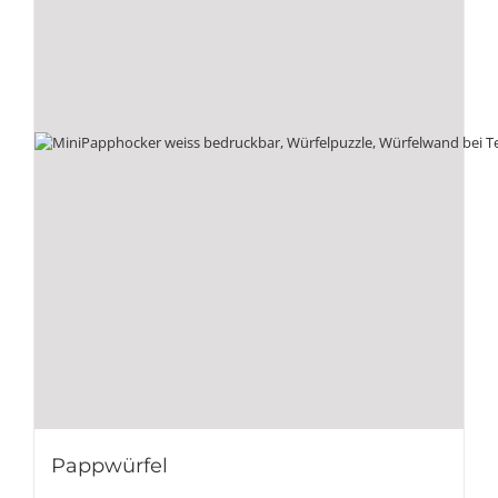
Pappwürfel