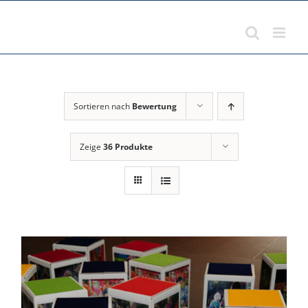
Zum
Inhalt
springen
Sortieren nach
Bewertung
Zeige
36 Produkte