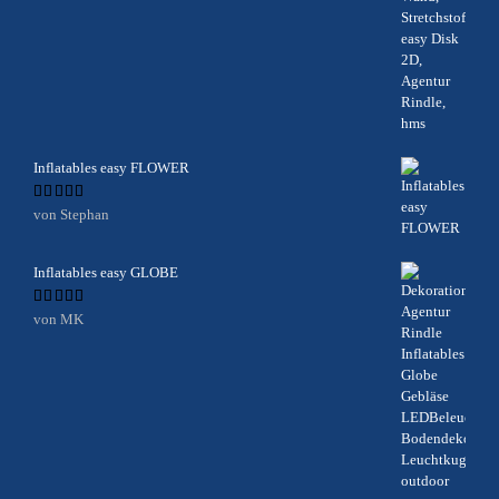
Inflatables easy FLOWER
Bewertet
von Stephan
mit
5
von 5
Inflatables easy GLOBE
Bewertet
von MK
mit
5
von 5