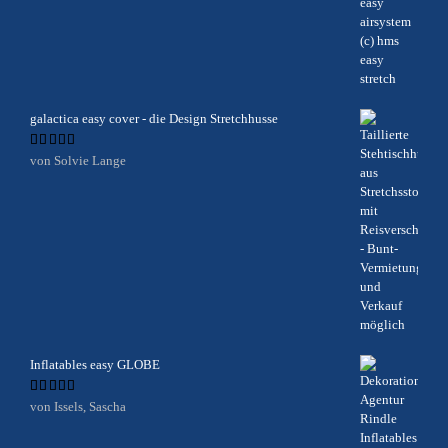
galactica easy cover - die Design Stretchhusse
Bewertet
von Solvie Lange
mit
5
von 5
Inflatables easy GLOBE
Bewertet
von Issels, Sascha
mit
5
von 5