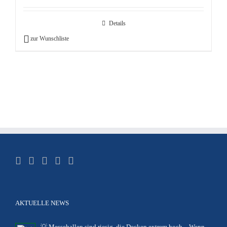
Details
zur Wunschliste
AKTUELLE NEWS
💡 Messehallen sind riesig, die Decken extrem hoch – Wenn