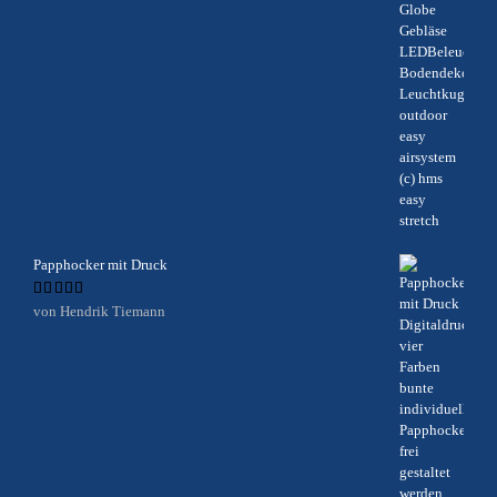
Papphocker mit Druck
Bewertet
von Hendrik Tiemann
mit
5
von 5