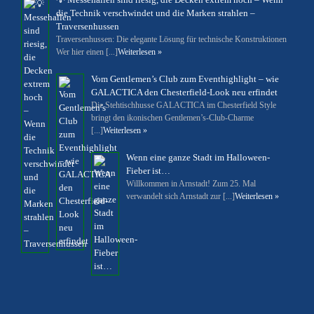
die Technik verschwindet und die Marken strahlen –
Traversenhussen
Traversenhussen: Die elegante Lösung für technische Konstruktionen
Wer hier einen [...]
Weiterlesen »
Vom Gentlemen’s Club zum Eventhighlight – wie
GALACTICA den Chesterfield-Look neu erfindet
Die Stehtischhusse GALACTICA im Chesterfield Style
bringt den ikonischen Gentlemen’s-Club-Charme
[...]
Weiterlesen »
Wenn eine ganze Stadt im Halloween-
Fieber ist…
Willkommen in Arnstadt! Zum 25. Mal
verwandelt sich Arnstadt zur [...]
Weiterlesen »