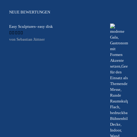
NEUE BEWERTUNGEN
Easy Sculptures- easy disk
Bewertet
von Sebastian Jüttner
mit
5
von 5