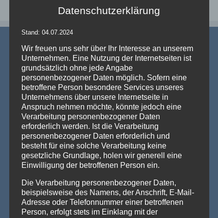
Datenschutzerklärung
Stand: 04.07.2024
Wir freuen uns sehr über Ihr Interesse an unserem
Unternehmen. Eine Nutzung der Internetseiten ist
grundsätzlich ohne jede Angabe
personenbezogener Daten möglich. Sofern eine
betroffene Person besondere Services unseres
AKTUELLE NEWS
Unternehmens über unsere Internetseite in
Anspruch nehmen möchte, könnte jedoch eine
💡 Messehallen sind riesig, die Decken extrem hoch
Verarbeitung personenbezogener Daten
– Wenn die Technik verschwindet und die Marken
erforderlich werden. Ist die Verarbeitung
strahlen – Traversenhussen
personenbezogener Daten erforderlich und
Traversenhussen: Die elegante Lösung für technische Konstruktionen
besteht für eine solche Verarbeitung keine
Wer hier einen [...]
Weiterlesen »
gesetzliche Grundlage, holen wir generell eine
Einwilligung der betroffenen Person ein.
Vom Gentlemen’s Club zum Eventhighlight – wie
GALACTICA den Chesterfield-Look neu erfindet
Die Verarbeitung personenbezogener Daten,
Die Stehtischhusse GALACTICA im Chesterfield Style bringt
beispielsweise des Namens, der Anschrift, E-Mail-
den ikonischen Gentlemen’s-Club-Charme [...]
Weiterlesen »
Adresse oder Telefonnummer einer betroffenen
Person, erfolgt stets im Einklang mit der
Wenn eine ganze Stadt im Halloween-Fieber ist…