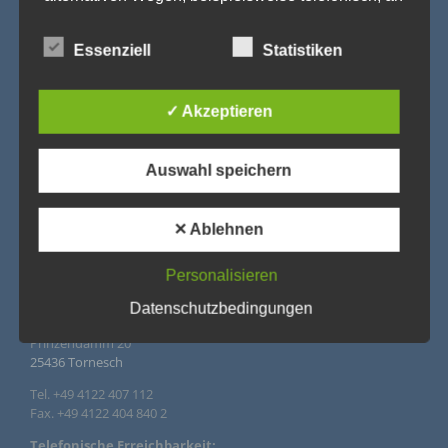
uns zu übermitteln.
Begriffsbestimmungen
Essenziell
Statistiken
Die Datenschutzerklärung beruht auf den Begrifflichkeiten, die
durch den Europäischen Richtlinien- und Verordnungsgeber
✓ Akzeptieren
beim Erlass der Datenschutz-Grundverordnung (DS-GVO)
verwendet wurden. Unsere Datenschutzerklärung soll sowohl
für die Öffentlichkeit als auch für unsere Kunden und
Geschäftspartner einfach lesbar und verständlich sein. Um
Auswahl speichern
dies zu gewährleisten, möchten wir vorab die verwendeten
Begrifflichkeiten erläutern.
Wir verwenden in dieser Datenschutzerklärung
✕ Ablehnen
unter anderem die folgenden Begriffe:
IMPRESSUM
Personalisieren
Datenschutzbedingungen
Agentur Rindle – Trends for Events
a) personenbezogene Daten
Prinzendamm 20
25436 Tornesch
Personenbezogene Daten sind alle Informationen, die
sich auf eine identifizierte oder identifizierbare
natürliche Person (im Folgenden „betroffene Person")
Tel. +49 4122 407 112
beziehen. Als identifizierbar wird eine natürliche Person
Fax. +49 4122 404 840 2
angesehen, die direkt oder indirekt, insbesondere
mittels Zuordnung zu einer Kennung wie einem Namen,
Telefonische Erreichbarkeit: