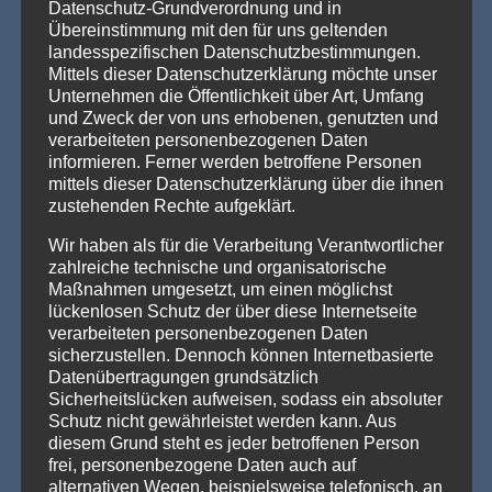
Datenschutz-Grundverordnung und in
Willkommen in Arnstadt! Zum 25. Mal verwandelt sich
Übereinstimmung mit den für uns geltenden
Arnstadt zur [...]
Weiterlesen »
landesspezifischen Datenschutzbestimmungen.
Mittels dieser Datenschutzerklärung möchte unser
Unternehmen die Öffentlichkeit über Art, Umfang
und Zweck der von uns erhobenen, genutzten und
PRODUKTSUCHE
verarbeiteten personenbezogenen Daten
informieren. Ferner werden betroffene Personen
mittels dieser Datenschutzerklärung über die ihnen
zustehenden Rechte aufgeklärt.
Wir haben als für die Verarbeitung Verantwortlicher
zahlreiche technische und organisatorische
Maßnahmen umgesetzt, um einen möglichst
lückenlosen Schutz der über diese Internetseite
verarbeiteten personenbezogenen Daten
sicherzustellen. Dennoch können Internetbasierte
Datenübertragungen grundsätzlich
Sicherheitslücken aufweisen, sodass ein absoluter
Schutz nicht gewährleistet werden kann. Aus
diesem Grund steht es jeder betroffenen Person
frei, personenbezogene Daten auch auf
alternativen Wegen, beispielsweise telefonisch, an