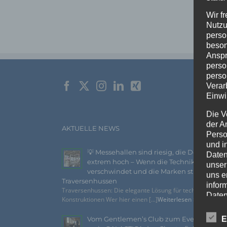
Wir f
Nutzu
perso
beson
Anspr
perso
perso
Verar
Einwi
Die V
der A
AKTUELLE NEWS
Perso
und i
💡 Messehallen sind riesig, die Decken
Daten
extrem hoch – Wenn die Technik
unser
verschwindet und die Marken strahlen –
uns e
Traversenhussen
infor
Traversenhussen: Die elegante Lösung für technische
Daten
Konstruktionen Wer hier einen [...]
Weiterlesen »
Wir h
E
Vom Gentlemen’s Club zum Eventhighlig
und o