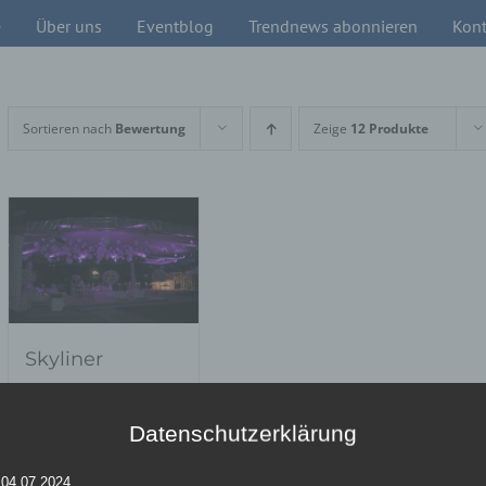
e
Über uns
Eventblog
Trendnews abonnieren
Kont
Sortieren nach
Bewertung
Zeige
12 Produkte
Skyliner
Datenschutzerklärung
Details
 04.07.2024