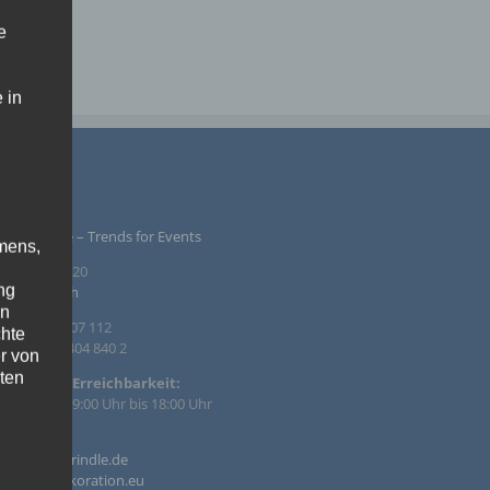
e
 in
PRESSUM
ntur Rindle – Trends for Events
mens,
inzendamm 20
ng
36 Tornesch
en
. +49 4122 407 112
chte
. +49 4122 404 840 2
r von
ten
efonische Erreichbarkeit:
 – Fr. von 09:00 Uhr bis 18:00 Uhr
.
il:
o@agentur-rindle.de
ische
o@eventdekoration.eu