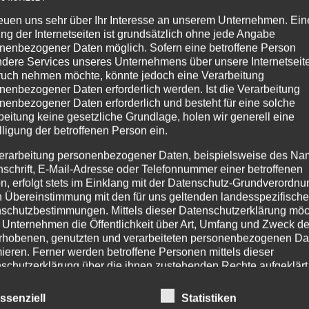
zur
Wunschliste
reuen uns sehr über Ihr Interesse an unserem Unternehmen. Ein
ng der Internetseiten ist grundsätzlich ohne jede Angabe
nenbezogener Daten möglich. Sofern eine betroffene Person
dere Services unseres Unternehmens über unsere Internetseite
uch nehmen möchte, könnte jedoch eine Verarbeitung
nenbezogener Daten erforderlich werden. Ist die Verarbeitung
nenbezogener Daten erforderlich und besteht für eine solche
beitung keine gesetzliche Grundlage, holen wir generell eine
PRODUKTSUCHE
IM
lligung der betroffenen Person ein.
Age
erarbeitung personenbezogener Daten, beispielsweise des Na
nschrift, E-Mail-Adresse oder Telefonnummer einer betroffenen
Pr
n, erfolgt stets im Einklang mit der Datenschutz-Grundverordnu
254
n Übereinstimmung mit den für uns geltenden landesspezifisch
Tel
schutzbestimmungen. Mittels dieser Datenschutzerklärung mö
Fax
 Unternehmen die Öffentlichkeit über Art, Umfang und Zweck de
rhobenen, genutzten und verarbeiteten personenbezogenen Da
Tel
mieren. Ferner werden betroffene Personen mittels dieser
Mo.
schutzerklärung über die ihnen zustehenden Rechte aufgeklärt
Ema
inf
aben als für die Verarbeitung Verantwortlicher zahlreiche techn
ssenziell
Statistiken
ht
inf
rganisatorische Maßnahmen umgesetzt, um einen möglichst