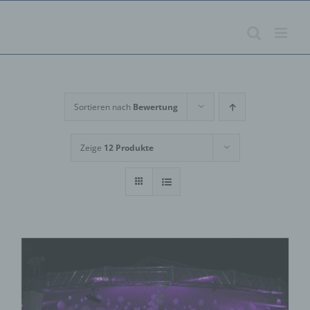
Zum
Inhalt
springen
Sortieren nach
Bewertung
Zeige
12 Produkte