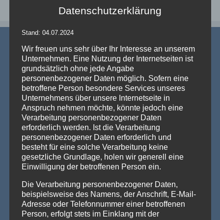
Datenschutzerklärung
Stand: 04.07.2024
Wir freuen uns sehr über Ihr Interesse an unserem
Unternehmen. Eine Nutzung der Internetseiten ist
grundsätzlich ohne jede Angabe
personenbezogener Daten möglich. Sofern eine
betroffene Person besondere Services unseres
AKTUELLE NEWS
Unternehmens über unsere Internetseite in
Anspruch nehmen möchte, könnte jedoch eine
💡 Messehallen sind riesig, die Decken extrem hoch
Verarbeitung personenbezogener Daten
– Wenn die Technik verschwindet und die Marken
erforderlich werden. Ist die Verarbeitung
strahlen – Traversenhussen
personenbezogener Daten erforderlich und
Traversenhussen: Die elegante Lösung für technische Konstruktionen
besteht für eine solche Verarbeitung keine
Wer hier einen [...]
Weiterlesen »
gesetzliche Grundlage, holen wir generell eine
Einwilligung der betroffenen Person ein.
Vom Gentlemen’s Club zum Eventhighlight – wie
GALACTICA den Chesterfield-Look neu erfindet
Die Verarbeitung personenbezogener Daten,
Die Stehtischhusse GALACTICA im Chesterfield Style bringt
beispielsweise des Namens, der Anschrift, E-Mail-
den ikonischen Gentlemen’s-Club-Charme [...]
Weiterlesen »
Adresse oder Telefonnummer einer betroffenen
Person, erfolgt stets im Einklang mit der
Wenn eine ganze Stadt im Halloween-Fieber ist…