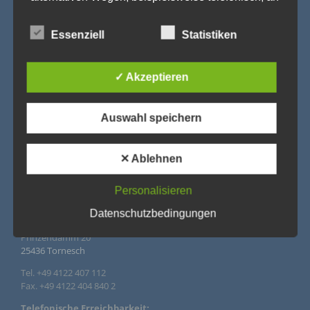
uns zu übermitteln.
Begriffsbestimmungen
Essenziell
Statistiken
Die Datenschutzerklärung beruht auf den Begrifflichkeiten, die
durch den Europäischen Richtlinien- und Verordnungsgeber
✓ Akzeptieren
beim Erlass der Datenschutz-Grundverordnung (DS-GVO)
verwendet wurden. Unsere Datenschutzerklärung soll sowohl
für die Öffentlichkeit als auch für unsere Kunden und
Geschäftspartner einfach lesbar und verständlich sein. Um
Auswahl speichern
dies zu gewährleisten, möchten wir vorab die verwendeten
Begrifflichkeiten erläutern.
Wir verwenden in dieser Datenschutzerklärung
✕ Ablehnen
unter anderem die folgenden Begriffe:
IMPRESSUM
Personalisieren
Datenschutzbedingungen
Agentur Rindle – Trends for Events
a) personenbezogene Daten
Prinzendamm 20
25436 Tornesch
Personenbezogene Daten sind alle Informationen, die
sich auf eine identifizierte oder identifizierbare
natürliche Person (im Folgenden „betroffene Person")
Tel. +49 4122 407 112
beziehen. Als identifizierbar wird eine natürliche Person
Fax. +49 4122 404 840 2
angesehen, die direkt oder indirekt, insbesondere
mittels Zuordnung zu einer Kennung wie einem Namen,
Telefonische Erreichbarkeit: