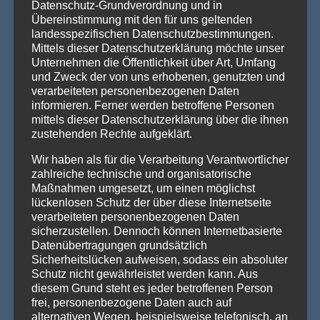
Datenschutz-Grundverordnung und in
Willkommen in Arnstadt! Zum 25. Mal verwandelt sich
Übereinstimmung mit den für uns geltenden
Arnstadt zur [...]
Weiterlesen »
landesspezifischen Datenschutzbestimmungen.
Mittels dieser Datenschutzerklärung möchte unser
Unternehmen die Öffentlichkeit über Art, Umfang
und Zweck der von uns erhobenen, genutzten und
PRODUKTSUCHE
verarbeiteten personenbezogenen Daten
informieren. Ferner werden betroffene Personen
mittels dieser Datenschutzerklärung über die ihnen
zustehenden Rechte aufgeklärt.
Wir haben als für die Verarbeitung Verantwortlicher
zahlreiche technische und organisatorische
Maßnahmen umgesetzt, um einen möglichst
lückenlosen Schutz der über diese Internetseite
verarbeiteten personenbezogenen Daten
sicherzustellen. Dennoch können Internetbasierte
Datenübertragungen grundsätzlich
Sicherheitslücken aufweisen, sodass ein absoluter
Schutz nicht gewährleistet werden kann. Aus
diesem Grund steht es jeder betroffenen Person
frei, personenbezogene Daten auch auf
alternativen Wegen, beispielsweise telefonisch, an