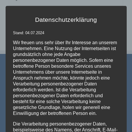
Datenschutzerklärung
Stand: 04.07.2024
Wir freuen uns sehr über Ihr Interesse an unserem
Unternehmen. Eine Nutzung der Internetseiten ist
grundsätzlich ohne jede Angabe
personenbezogener Daten möglich. Sofern eine
betroffene Person besondere Services unseres
Unternehmens über unsere Internetseite in
Anspruch nehmen möchte, könnte jedoch eine
Verarbeitung personenbezogener Daten
erforderlich werden. Ist die Verarbeitung
AKTUELLE NEWS
personenbezogener Daten erforderlich und
besteht für eine solche Verarbeitung keine
gesetzliche Grundlage, holen wir generell eine
💡 Messehallen sind riesig, die Decken extrem hoch
Einwilligung der betroffenen Person ein.
– Wenn die Technik verschwindet und die Marken
strahlen – Traversenhussen
Die Verarbeitung personenbezogener Daten,
Traversenhussen: Die elegante Lösung für technische Konstruktionen
beispielsweise des Namens, der Anschrift, E-Mail-
Wer hier einen [...]
Weiterlesen »