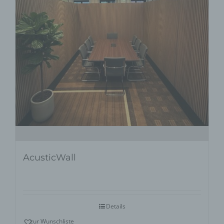
AcusticWall
Details
zur Wunschliste