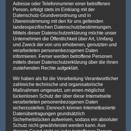
Adresse oder Telefonnummer einer betroffenen
Vom Gentlemen’s Club zum Eventhighlight – wie
Person, erfolgt stets im Einklang mit der
GALACTICA den Chesterfield-Look neu erfindet
Datenschutz-Grundverordnung und in
Die Stehtischhusse GALACTICA im Chesterfield Style bringt
Übereinstimmung mit den für uns geltenden
den ikonischen Gentlemen’s-Club-Charme [...]
Weiterlesen »
landesspezifischen Datenschutzbestimmungen.
Mittels dieser Datenschutzerklärung möchte unser
Wenn eine ganze Stadt im Halloween-Fieber ist…
Unternehmen die Öffentlichkeit über Art, Umfang
Willkommen in Arnstadt! Zum 25. Mal verwandelt sich
und Zweck der von uns erhobenen, genutzten und
Arnstadt zur [...]
Weiterlesen »
verarbeiteten personenbezogenen Daten
informieren. Ferner werden betroffene Personen
mittels dieser Datenschutzerklärung über die ihnen
zustehenden Rechte aufgeklärt.
PRODUKTSUCHE
Wir haben als für die Verarbeitung Verantwortlicher
zahlreiche technische und organisatorische
Maßnahmen umgesetzt, um einen möglichst
lückenlosen Schutz der über diese Internetseite
verarbeiteten personenbezogenen Daten
sicherzustellen. Dennoch können Internetbasierte
Datenübertragungen grundsätzlich
Sicherheitslücken aufweisen, sodass ein absoluter
Schutz nicht gewährleistet werden kann. Aus
diesem Grund steht es jeder betroffenen Person