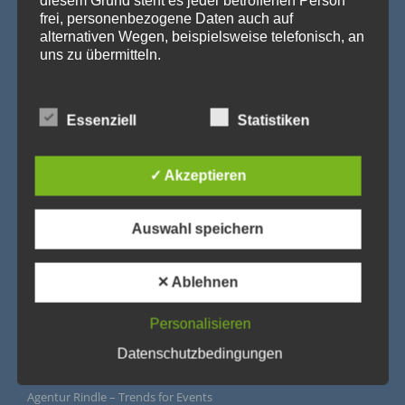
frei, personenbezogene Daten auch auf
alternativen Wegen, beispielsweise telefonisch, an
uns zu übermitteln.
Begriffsbestimmungen
Essenziell
Statistiken
Die Datenschutzerklärung beruht auf den Begrifflichkeiten, die
durch den Europäischen Richtlinien- und Verordnungsgeber
beim Erlass der Datenschutz-Grundverordnung (DS-GVO)
verwendet wurden. Unsere Datenschutzerklärung soll sowohl
✓ Akzeptieren
für die Öffentlichkeit als auch für unsere Kunden und
Geschäftspartner einfach lesbar und verständlich sein. Um
dies zu gewährleisten, möchten wir vorab die verwendeten
Begrifflichkeiten erläutern.
Auswahl speichern
Wir verwenden in dieser Datenschutzerklärung
unter anderem die folgenden Begriffe:
✕ Ablehnen
Personalisieren
a) personenbezogene Daten
Datenschutzbedingungen
IMPRESSUM
Personenbezogene Daten sind alle Informationen, die
sich auf eine identifizierte oder identifizierbare
natürliche Person (im Folgenden „betroffene Person")
Agentur Rindle – Trends for Events