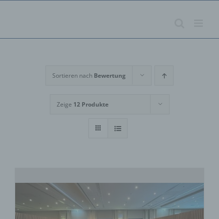
Zum
Inhalt
springen
Sortieren nach
Bewertung
Zeige
12 Produkte