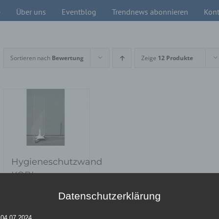
e
Über uns
Eventblog
Trendnews abonnieren
Kont
Sortieren nach
Bewertung
Zeige
12 Produkte
Hygieneschutzwand
KOBI
Datenschutzerklärung
Details
 04.07.2024