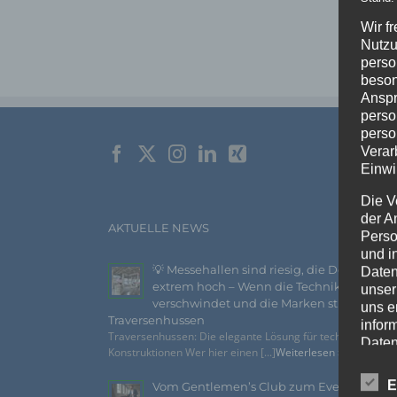
Wir f
Nutzu
perso
beson
Anspr
perso
perso
Verar
Einwi
Die V
der A
AKTUELLE NEWS
Perso
und i
💡 Messehallen sind riesig, die Decken
Daten
extrem hoch – Wenn die Technik
unser
verschwindet und die Marken strahlen –
uns e
Traversenhussen
infor
Traversenhussen: Die elegante Lösung für technische
Daten
Konstruktionen Wer hier einen [...]
Weiterlesen »
Wir h
E
Vom Gentlemen’s Club zum Eventhighlig
und o