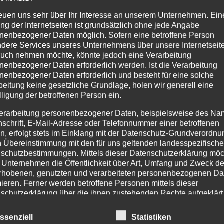
zur
reuen uns sehr über Ihr Interesse an unserem Unternehmen. Ein
Wunschliste
ng der Internetseiten ist grundsätzlich ohne jede Angabe
nenbezogener Daten möglich. Sofern eine betroffene Person
dere Services unseres Unternehmens über unsere Internetseite
uch nehmen möchte, könnte jedoch eine Verarbeitung
nenbezogener Daten erforderlich werden. Ist die Verarbeitung
nenbezogener Daten erforderlich und besteht für eine solche
beitung keine gesetzliche Grundlage, holen wir generell eine
PRODUKTSUCHE
IM
lligung der betroffenen Person ein.
Age
erarbeitung personenbezogener Daten, beispielsweise des Na
nschrift, E-Mail-Adresse oder Telefonnummer einer betroffenen
Pr
n, erfolgt stets im Einklang mit der Datenschutz-Grundverordnu
254
n Übereinstimmung mit den für uns geltenden landesspezifisch
Tel
schutzbestimmungen. Mittels dieser Datenschutzerklärung mö
Fax
 Unternehmen die Öffentlichkeit über Art, Umfang und Zweck de
rhobenen, genutzten und verarbeiteten personenbezogenen Da
Tel
mieren. Ferner werden betroffene Personen mittels dieser
Mo.
schutzerklärung über die ihnen zustehenden Rechte aufgeklärt
Ema
aben als für die Verarbeitung Verantwortlicher zahlreiche techn
inf
ssenziell
Statistiken
ht
rganisatorische Maßnahmen umgesetzt, um einen möglichst
inf