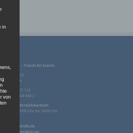
e
 in
PRESSUM
ntur Rindle – Trends for Events
mens,
inzendamm 20
ng
36 Tornesch
en
. +49 4122 407 112
chte
. +49 4122 404 840 2
r von
ten
efonische Erreichbarkeit:
 – Fr. von 09:00 Uhr bis 18:00 Uhr
.
il:
ische
o@agentur-rindle.de
o@eventdekoration.eu