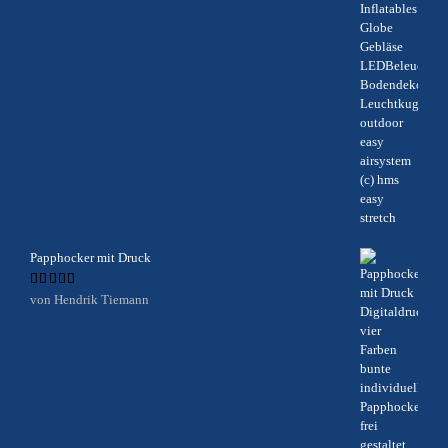
Papphocker mit Druck
Bewertet
von Hendrik Tiemann
mit
5
von 5