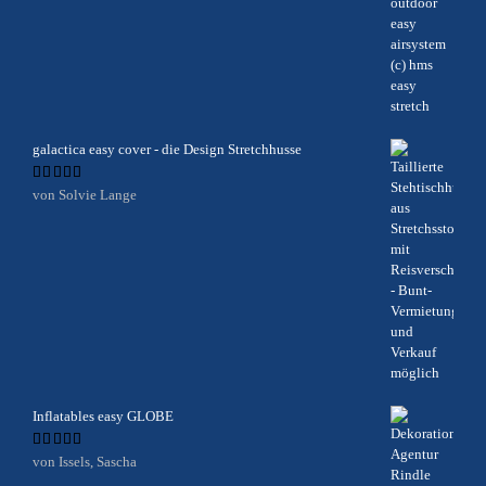
galactica easy cover - die Design Stretchhusse
Bewertet
von Solvie Lange
mit
5
von 5
Inflatables easy GLOBE
Bewertet
von Issels, Sascha
mit
5
von 5