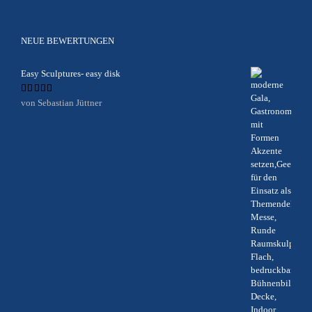
NEUE BEWERTUNGEN
Easy Sculptures- easy disk
Bewertet
von Sebastian Jüttner
mit
5
von 5