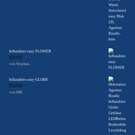
Inflatables easy FLOWER
Bewertet
von Stephan
mit
5
von 5
Inflatables easy GLOBE
Bewertet
von MK
mit
5
von 5