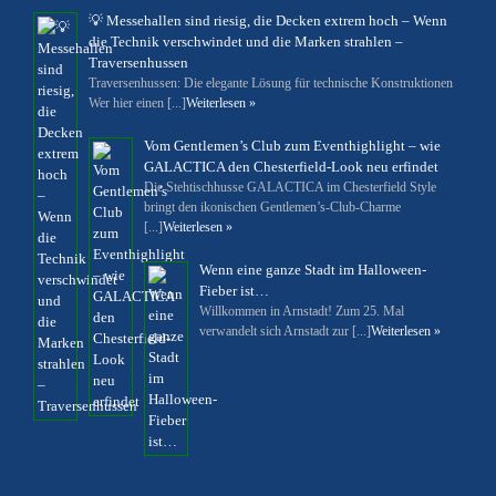
💡 Messehallen sind riesig, die Decken extrem hoch – Wenn
die Technik verschwindet und die Marken strahlen –
Traversenhussen
Traversenhussen: Die elegante Lösung für technische Konstruktionen
Wer hier einen [...]
Weiterlesen »
Vom Gentlemen’s Club zum Eventhighlight – wie
GALACTICA den Chesterfield-Look neu erfindet
Die Stehtischhusse GALACTICA im Chesterfield Style
bringt den ikonischen Gentlemen’s-Club-Charme
[...]
Weiterlesen »
Wenn eine ganze Stadt im Halloween-
Fieber ist…
Willkommen in Arnstadt! Zum 25. Mal
verwandelt sich Arnstadt zur [...]
Weiterlesen »