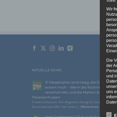
Stand:
Wir f
Nutzu
perso
beson
Anspr
perso
perso
Verar
Einwi
Die V
der A
AKTUELLE NEWS
Perso
und i
Daten
💡 Messehallen sind riesig, die Decken
unser
extrem hoch – Wenn die Technik
uns e
verschwindet und die Marken strahlen –
infor
Traversenhussen
Daten
Traversenhussen: Die elegante Lösung für technische
Konstruktionen Wer hier einen [...]
Weiterlesen »
Wir h
E
und o
Vom Gentlemen’s Club zum Eventhighlig