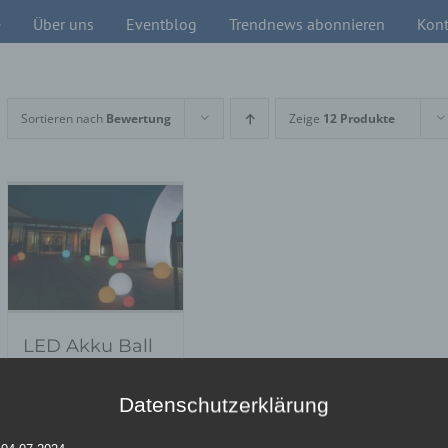
e
Über uns
Eventblog
Trendnews abonnieren
Kont
Sortieren nach
Bewertung
Zeige
12 Produkte
LED Akku Ball
Bewertet
mit
5.00
von
Datenschutzerklärung
5
Details