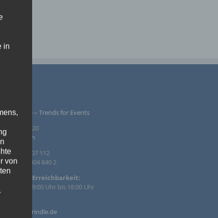
e
 in
PRESSUM
mens,
ntur Rindle – Trends for Events
inzendamm 20
ng
36 Tornesch
en
chte
. +49 4122 407 112
r von
. +49 4122 404 840 2
ten
efonische Erreichbarkeit:
 – Fr. von 09:00 Uhr bis 18:00 Uhr
.
il:
ische
o@agentur-rindle.de