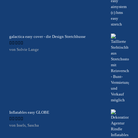
galactica easy cover - die Design Stretchhusse
Bewertet
von Solvie Lange
mit
5
von 5
Inflatables easy GLOBE
Bewertet
von Issels, Sascha
mit
5
von 5