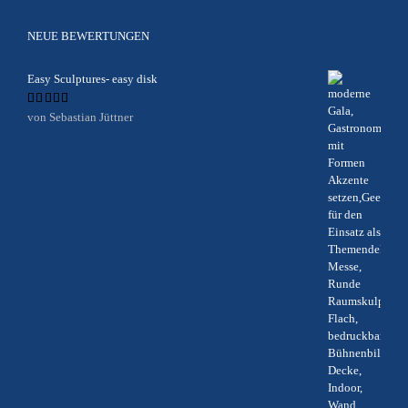
NEUE BEWERTUNGEN
Easy Sculptures- easy disk
Bewertet
von Sebastian Jüttner
mit
5
von 5