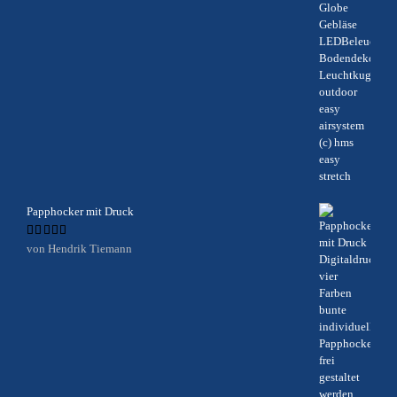
Papphocker mit Druck
Bewertet
von Hendrik Tiemann
mit
5
von 5