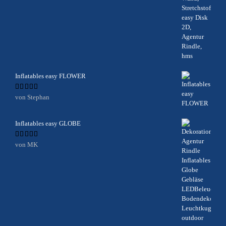
Inflatables easy FLOWER
Bewertet
von Stephan
mit
5
von 5
Inflatables easy GLOBE
Bewertet
von MK
mit
5
von 5