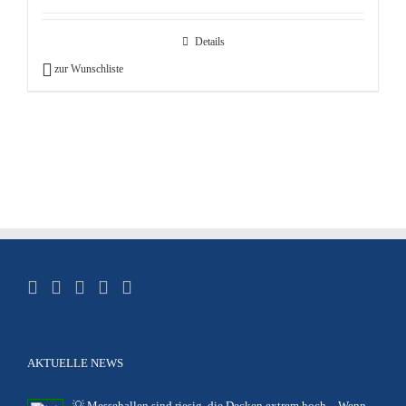
Details
zur Wunschliste
AKTUELLE NEWS
💡 Messehallen sind riesig, die Decken extrem hoch – Wenn