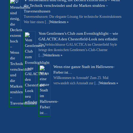
die Technik verschwindet und die Marken strahlen –
Traversenhussen
Traversenhussen: Die elegante Lösung für technische Konstruktionen
Wer hier einen [...]
Weiterlesen »
Vom Gentlemen’s Club zum Eventhighlight – wie
GALACTICA den Chesterfield-Look neu erfindet
Die Stehtischhusse GALACTICA im Chesterfield Style
bringt den ikonischen Gentlemen’s-Club-Charme
[...]
Weiterlesen »
Wenn eine ganze Stadt im Halloween-
Fieber ist…
Willkommen in Arnstadt! Zum 25. Mal
verwandelt sich Arnstadt zur [...]
Weiterlesen »