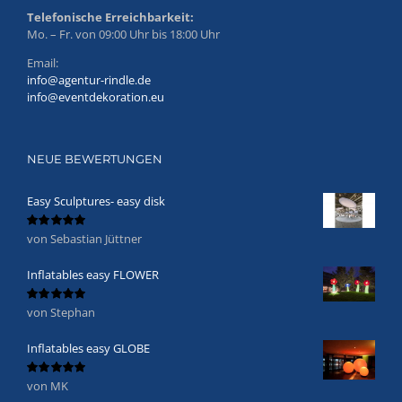
Telefonische Erreichbarkeit:
Mo. – Fr. von 09:00 Uhr bis 18:00 Uhr
Email:
info@agentur-rindle.de
info@eventdekoration.eu
NEUE BEWERTUNGEN
Easy Sculptures- easy disk
von Sebastian Jüttner
Bewertet
mit
5
von 5
Inflatables easy FLOWER
von Stephan
Bewertet
mit
5
von 5
Inflatables easy GLOBE
von MK
Bewertet
mit
5
von 5