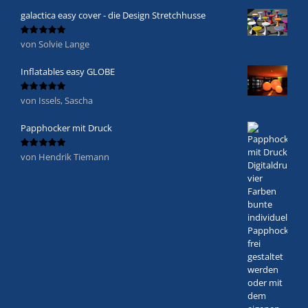
galactica easy cover - die Design Stretchhusse
von Solvie Lange
Bewertet
mit
5
von 5
Inflatables easy GLOBE
von Issels, Sascha
Bewertet
mit
5
von 5
Papphocker mit Druck
von Hendrik Tiemann
Bewertet
mit
5
von 5