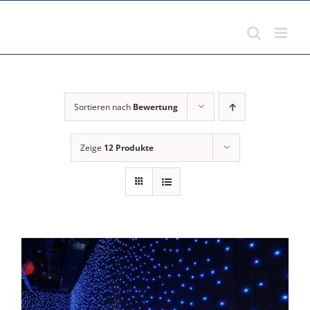
Zum
Inhalt
springen
Sortieren nach
Bewertung
Zeige
12 Produkte